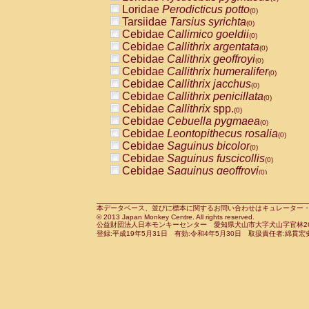
Pitheciidae
Callicebus cupreus
Loridae
Perodicticus potto
(0)
(0)
Pitheciidae
Callicebus donacophilus
Tarsiidae
Tarsius syrichta
(0
(0)
Pitheciidae
Callicebus moloch
Cebidae
Callimico goeldii
(0)
(0)
Pitheciidae
Callicebus torquatus
Cebidae
Callithrix argentata
(0)
(0)
Pitheciidae
Callicebus
spp.
Cebidae
Callithrix geoffroyi
(0)
(0)
Pitheciidae
Chiropotes satanas
Cebidae
Callithrix humeralifer
(0)
(0)
Pitheciidae
Pithecia monachus
Cebidae
Callithrix jacchus
(0)
(0)
Pitheciidae
Pithecia pithecia
Cebidae
Callithrix penicillata
(0)
(0)
Cercopithecidae
Cercocebus agilis
Cebidae
Callithrix
spp.
(0)
(0)
Cercopithecidae
Cercocebus galeritus
Cebidae
Cebuella pygmaea
(0)
Cercopithecidae
Cercocebus torquatu
Cebidae
Leontopithecus rosalia
(0)
Cercopithecidae
Cercocebus torquatus
Cebidae
Saguinus bicolor
(0)
Cercopithecidae
Cercocebus torquatu
Cebidae
Saguinus fuscicollis
(0)
Cercopithecidae
Cercocebus
hybrid
Cebidae
Saguinus geoffroyi
(0)
(0)
Cercopithecidae
Cercocebus
spp.
Cebidae
Saguinus imperator
(0)
(0)
Cercopithecidae
Lophocebus albigen
Cebidae
Saguinus labiatus
(0)
Cercopithecidae
Papio anubis
Cebidae
Saguinus leucopus
本データベース、並びに標本に関するお問い合わせはキュレーター・新宅勇太までお願い
(0)
(0)
© 2013 Japan Monkey Centre. All rights reserved.
Cercopithecidae
Papio cynocephalus
Cebidae
Saguinus midas
(
(0)
公益財団法人日本モンキーセンター 愛知県犬山市大字犬山字官林26番
Cercopithecidae
Papio hamadryas
Cebidae
Saguinus mystax
(0)
登録:平成19年5月31日 有効:令和4年5月30日 取扱責任者:綿貫宏
(0)
Cercopithecidae
Papio papio
Cebidae
Saguinus nigricollis
(0)
(1)
Cercopithecidae
Papio
spp.
Cebidae
Saguinus oedipus
(0)
(0)
Cercopithecidae
Mandrillus leucopha
Cebidae
Saguinus weddelli
(0)
Cercopithecidae
Mandrillus sphinx
Cebidae
Saguinus
spp.
(0)
(0)
Cercopithecidae
Theropithecus gelad
Cebidae
Aotus trivirgatus
(0)
Cercopithecidae
Macaca arctoides
Cebidae
Cebus albifrons
(0)
(0)