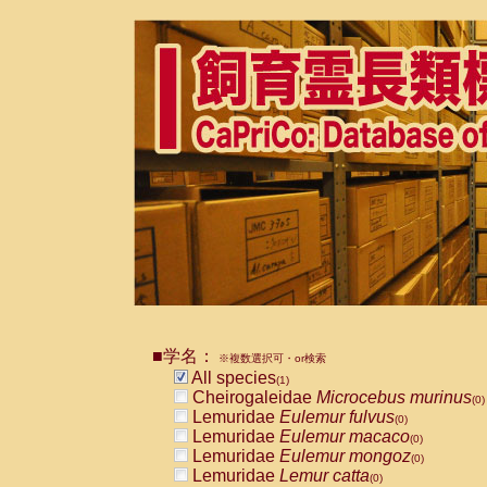
■学名：
※複数選択可・or検索
All species
(1)
Cheirogaleidae
Microcebus murinus
(0)
Lemuridae
Eulemur fulvus
(0)
Lemuridae
Eulemur macaco
(0)
Lemuridae
Eulemur mongoz
(0)
Lemuridae
Lemur catta
(0)