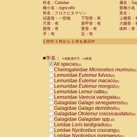
科名：Cebidae
Cebidae
Saguinus midas
属名：
Sa
(0)
種小名：
nigricollis
亜種小名
Cebidae
Saguinus mystax
(0)
和名：クロクビタマリン
英名：
Cebidae
Saguinus nigricollis
(1)
頭蓋骨：一部無
下顎骨：有
上腕骨：
Cebidae
Saguinus oedipus
(0)
尺骨：有
肩甲骨：有
大腿骨：
Cebidae
Saguinus weddelli
(0)
腓骨：有
寛骨：有
体幹：有
Cebidae
Saguinus
spp.
(0)
手：有
足：有
Cebidae
Aotus trivirgatus
(0)
Cebidae
Cebus albifrons
1 件中 1 件から 1 件を表示中
(0)
Cebidae
Cebus apella
(0)
Cebidae
Cebus capucinus
(0)
■学名：
Cebidae
Cebus nigrivittatus
※複数選択可・or検索
(0)
Cebidae
Cebus
spp.
All species
(0)
(1)
Cebidae
Saimiri boliviensis
Cheirogaleidae
Microcebus murinus
(0)
(0)
Cebidae
Saimiri sciureus
Lemuridae
Eulemur fulvus
(0)
(0)
Atelidae
Alouatta caraya
Lemuridae
Eulemur macaco
(0)
(0)
Atelidae
Alouatta fusca
Lemuridae
Eulemur mongoz
(0)
(0)
Atelidae
Alouatta seniculus
Lemuridae
Lemur catta
(0)
(0)
Atelidae
Alouatta
spp.
Lemuridae
Varecia variegata
(0)
(0)
Atelidae
Ateles belzebuth
Galagidae
Galago senegalensis
(0)
(0)
Atelidae
Ateles geoffroyi
Galagidae
Galago demidovii
(0)
(0)
Atelidae
Ateles paniscus
Galagidae
Otolemur crassicaudatus
(0)
(0)
Atelidae
Ateles
spp.
Galagidae
Galagidae
spp.
(0)
(0)
Atelidae
Lagothrix lagothricha
Loridae
Loris tardigradus
(0)
(0)
Atelidae
Lagothrix lagothricha cana
Loridae
Nycticebus coucang
(0)
(0)
Pitheciidae
Cacajao calvus rubicundu
Loridae
Nycticebus pygmaeus
(0)