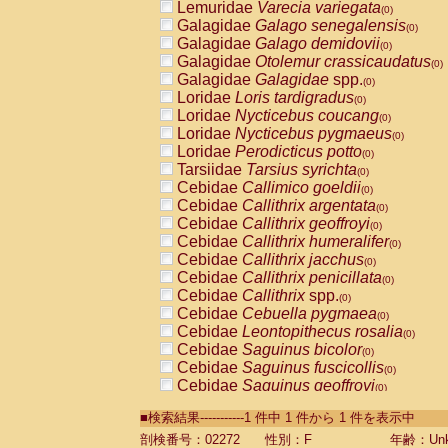
Lemuridae
Varecia variegata
(0)
Galagidae
Galago senegalensis
(0)
Galagidae
Galago demidovii
(0)
Galagidae
Otolemur crassicaudatus
(0)
Galagidae
Galagidae
spp.
(0)
Loridae
Loris tardigradus
(0)
Loridae
Nycticebus coucang
(0)
Loridae
Nycticebus pygmaeus
(0)
Loridae
Perodicticus potto
(0)
Tarsiidae
Tarsius syrichta
(0)
Cebidae
Callimico goeldii
(0)
Cebidae
Callithrix argentata
(0)
Cebidae
Callithrix geoffroyi
(0)
Cebidae
Callithrix humeralifer
(0)
Cebidae
Callithrix jacchus
(0)
Cebidae
Callithrix penicillata
(0)
Cebidae
Callithrix
spp.
(0)
Cebidae
Cebuella pygmaea
(0)
Cebidae
Leontopithecus rosalia
(0)
Cebidae
Saguinus bicolor
(0)
Cebidae
Saguinus fuscicollis
(0)
Cebidae
Saguinus geoffroyi
(0)
Cebidae
Saguinus imperator
(0)
■検索結果-----------1 件中 1 件から 1 件を表示中
Cebidae
Saguinus labiatus
(0)
Cebidae
Saguinus leucopus
剖検番号：02272
性別：F
年齢：Unk
(0)