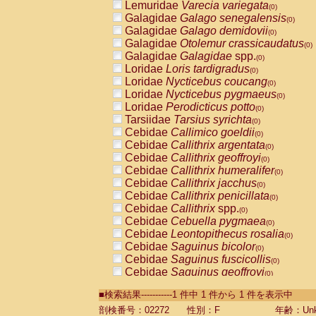
Lemuridae
Varecia variegata
(0)
Galagidae
Galago senegalensis
(0)
Galagidae
Galago demidovii
(0)
Galagidae
Otolemur crassicaudatus
(0)
Galagidae
Galagidae
spp.
(0)
Loridae
Loris tardigradus
(0)
Loridae
Nycticebus coucang
(0)
Loridae
Nycticebus pygmaeus
(0)
Loridae
Perodicticus potto
(0)
Tarsiidae
Tarsius syrichta
(0)
Cebidae
Callimico goeldii
(0)
Cebidae
Callithrix argentata
(0)
Cebidae
Callithrix geoffroyi
(0)
Cebidae
Callithrix humeralifer
(0)
Cebidae
Callithrix jacchus
(0)
Cebidae
Callithrix penicillata
(0)
Cebidae
Callithrix
spp.
(0)
Cebidae
Cebuella pygmaea
(0)
Cebidae
Leontopithecus rosalia
(0)
Cebidae
Saguinus bicolor
(0)
Cebidae
Saguinus fuscicollis
(0)
Cebidae
Saguinus geoffroyi
(0)
Cebidae
Saguinus imperator
(0)
■検索結果-----------1 件中 1 件から 1 件を表示中
Cebidae
Saguinus labiatus
(0)
Cebidae
Saguinus leucopus
剖検番号：02272
性別：F
年齢：Unk
(0)