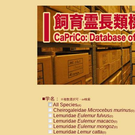
■学名：
※複数選択可・or検索
All Species
(4)
Cheirogaleidae
Microcebus murinus
(0)
Lemuridae
Eulemur fulvus
(0)
Lemuridae
Eulemur macaco
(0)
Lemuridae
Eulemur mongoz
(0)
Lemuridae
Lemur catta
(0)