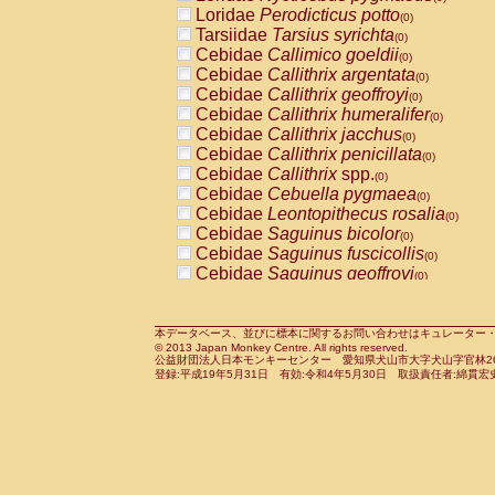
Pitheciidae
Callicebus cupreus
Loridae
Perodicticus potto
(0)
(0)
Pitheciidae
Callicebus donacophilus
Tarsiidae
Tarsius syrichta
(0
(0)
Pitheciidae
Callicebus moloch
Cebidae
Callimico goeldii
(0)
(0)
Pitheciidae
Callicebus torquatus
Cebidae
Callithrix argentata
(0)
(0)
Pitheciidae
Callicebus
spp.
Cebidae
Callithrix geoffroyi
(0)
(0)
Pitheciidae
Chiropotes satanas
Cebidae
Callithrix humeralifer
(0)
(0)
Pitheciidae
Pithecia monachus
Cebidae
Callithrix jacchus
(0)
(0)
Pitheciidae
Pithecia pithecia
Cebidae
Callithrix penicillata
(0)
(0)
Cercopithecidae
Cercocebus agilis
Cebidae
Callithrix
spp.
(0)
(0)
Cercopithecidae
Cercocebus galeritus
Cebidae
Cebuella pygmaea
(0)
Cercopithecidae
Cercocebus torquatu
Cebidae
Leontopithecus rosalia
(0)
Cercopithecidae
Cercocebus torquatus
Cebidae
Saguinus bicolor
(0)
Cercopithecidae
Cercocebus torquatu
Cebidae
Saguinus fuscicollis
(0)
Cercopithecidae
Cercocebus
hybrid
Cebidae
Saguinus geoffroyi
(0)
(0)
Cercopithecidae
Cercocebus
spp.
Cebidae
Saguinus imperator
(0)
(0)
Cercopithecidae
Lophocebus albigen
Cebidae
Saguinus labiatus
(0)
Cercopithecidae
Papio anubis
Cebidae
Saguinus leucopus
本データベース、並びに標本に関するお問い合わせはキュレーター・新宅勇太までお願い
(0)
(0)
© 2013 Japan Monkey Centre. All rights reserved.
Cercopithecidae
Papio cynocephalus
Cebidae
Saguinus midas
(
(0)
公益財団法人日本モンキーセンター 愛知県犬山市大字犬山字官林26番
Cercopithecidae
Papio hamadryas
Cebidae
Saguinus mystax
(0)
登録:平成19年5月31日 有効:令和4年5月30日 取扱責任者:綿貫宏
(0)
Cercopithecidae
Papio papio
Cebidae
Saguinus nigricollis
(0)
(1)
Cercopithecidae
Papio
spp.
Cebidae
Saguinus oedipus
(0)
(0)
Cercopithecidae
Mandrillus leucopha
Cebidae
Saguinus weddelli
(0)
Cercopithecidae
Mandrillus sphinx
Cebidae
Saguinus
spp.
(0)
(0)
Cercopithecidae
Theropithecus gelad
Cebidae
Aotus trivirgatus
(0)
Cercopithecidae
Macaca arctoides
Cebidae
Cebus albifrons
(0)
(0)