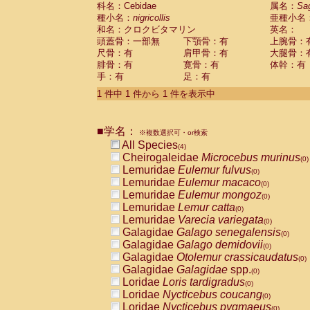
科名：Cebidae
Cebidae
Saguinus midas
属名：
Sa
(0)
種小名：
nigricollis
亜種小名
Cebidae
Saguinus mystax
(0)
和名：クロクビタマリン
英名：
Cebidae
Saguinus nigricollis
(1)
頭蓋骨：一部無
下顎骨：有
上腕骨：
Cebidae
Saguinus oedipus
(0)
尺骨：有
肩甲骨：有
大腿骨：
Cebidae
Saguinus weddelli
(0)
腓骨：有
寛骨：有
体幹：有
Cebidae
Saguinus
spp.
(0)
手：有
足：有
Cebidae
Aotus trivirgatus
(0)
Cebidae
Cebus albifrons
1 件中 1 件から 1 件を表示中
(0)
Cebidae
Cebus apella
(0)
Cebidae
Cebus capucinus
(0)
■学名：
Cebidae
Cebus nigrivittatus
※複数選択可・or検索
(0)
Cebidae
Cebus
spp.
All Species
(0)
(4)
Cebidae
Saimiri boliviensis
Cheirogaleidae
Microcebus murinus
(0)
(0)
Cebidae
Saimiri sciureus
Lemuridae
Eulemur fulvus
(0)
(0)
Atelidae
Alouatta caraya
Lemuridae
Eulemur macaco
(0)
(0)
Atelidae
Alouatta fusca
Lemuridae
Eulemur mongoz
(0)
(0)
Atelidae
Alouatta seniculus
Lemuridae
Lemur catta
(0)
(0)
Atelidae
Alouatta
spp.
Lemuridae
Varecia variegata
(0)
(0)
Atelidae
Ateles belzebuth
Galagidae
Galago senegalensis
(0)
(0)
Atelidae
Ateles geoffroyi
Galagidae
Galago demidovii
(0)
(0)
Atelidae
Ateles paniscus
Galagidae
Otolemur crassicaudatus
(0)
(0)
Atelidae
Ateles
spp.
Galagidae
Galagidae
spp.
(0)
(0)
Atelidae
Lagothrix lagothricha
Loridae
Loris tardigradus
(0)
(0)
Atelidae
Lagothrix lagothricha cana
Loridae
Nycticebus coucang
(0)
(0)
Pitheciidae
Cacajao calvus rubicundu
Loridae
Nycticebus pygmaeus
(0)