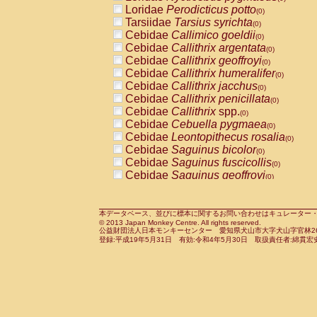
Pitheciidae
Callicebus cupreus
Loridae
Perodicticus potto
(0)
(0)
Pitheciidae
Callicebus donacophilus
Tarsiidae
Tarsius syrichta
(0
(0)
Pitheciidae
Callicebus moloch
Cebidae
Callimico goeldii
(0)
(0)
Pitheciidae
Callicebus torquatus
Cebidae
Callithrix argentata
(0)
(0)
Pitheciidae
Callicebus
spp.
Cebidae
Callithrix geoffroyi
(0)
(0)
Pitheciidae
Chiropotes satanas
Cebidae
Callithrix humeralifer
(0)
(0)
Pitheciidae
Pithecia monachus
Cebidae
Callithrix jacchus
(0)
(0)
Pitheciidae
Pithecia pithecia
Cebidae
Callithrix penicillata
(0)
(0)
Cercopithecidae
Cercocebus agilis
Cebidae
Callithrix
spp.
(0)
(0)
Cercopithecidae
Cercocebus galeritus
Cebidae
Cebuella pygmaea
(0)
Cercopithecidae
Cercocebus torquatu
Cebidae
Leontopithecus rosalia
(0)
Cercopithecidae
Cercocebus torquatus
Cebidae
Saguinus bicolor
(0)
Cercopithecidae
Cercocebus torquatu
Cebidae
Saguinus fuscicollis
(0)
Cercopithecidae
Cercocebus
hybrid
Cebidae
Saguinus geoffroyi
(0)
(0)
Cercopithecidae
Cercocebus
spp.
Cebidae
Saguinus imperator
(0)
(0)
Cercopithecidae
Lophocebus albigen
Cebidae
Saguinus labiatus
(0)
Cercopithecidae
Papio anubis
Cebidae
Saguinus leucopus
本データベース、並びに標本に関するお問い合わせはキュレーター・新宅勇太までお願い
(0)
(0)
© 2013 Japan Monkey Centre. All rights reserved.
Cercopithecidae
Papio cynocephalus
Cebidae
Saguinus midas
(
(0)
公益財団法人日本モンキーセンター 愛知県犬山市大字犬山字官林26番
Cercopithecidae
Papio hamadryas
Cebidae
Saguinus mystax
(0)
登録:平成19年5月31日 有効:令和4年5月30日 取扱責任者:綿貫宏
(0)
Cercopithecidae
Papio papio
Cebidae
Saguinus nigricollis
(0)
(1)
Cercopithecidae
Papio
spp.
Cebidae
Saguinus oedipus
(0)
(0)
Cercopithecidae
Mandrillus leucopha
Cebidae
Saguinus weddelli
(0)
Cercopithecidae
Mandrillus sphinx
Cebidae
Saguinus
spp.
(0)
(0)
Cercopithecidae
Theropithecus gelad
Cebidae
Aotus trivirgatus
(0)
Cercopithecidae
Macaca arctoides
Cebidae
Cebus albifrons
(0)
(0)