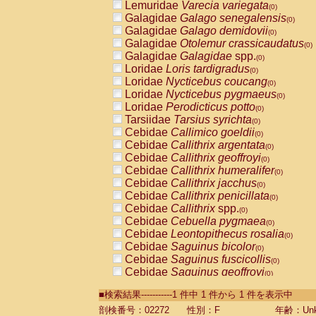
Lemuridae
Varecia variegata
(0)
Galagidae
Galago senegalensis
(0)
Galagidae
Galago demidovii
(0)
Galagidae
Otolemur crassicaudatus
(0)
Galagidae
Galagidae
spp.
(0)
Loridae
Loris tardigradus
(0)
Loridae
Nycticebus coucang
(0)
Loridae
Nycticebus pygmaeus
(0)
Loridae
Perodicticus potto
(0)
Tarsiidae
Tarsius syrichta
(0)
Cebidae
Callimico goeldii
(0)
Cebidae
Callithrix argentata
(0)
Cebidae
Callithrix geoffroyi
(0)
Cebidae
Callithrix humeralifer
(0)
Cebidae
Callithrix jacchus
(0)
Cebidae
Callithrix penicillata
(0)
Cebidae
Callithrix
spp.
(0)
Cebidae
Cebuella pygmaea
(0)
Cebidae
Leontopithecus rosalia
(0)
Cebidae
Saguinus bicolor
(0)
Cebidae
Saguinus fuscicollis
(0)
Cebidae
Saguinus geoffroyi
(0)
Cebidae
Saguinus imperator
(0)
■検索結果-----------1 件中 1 件から 1 件を表示中
Cebidae
Saguinus labiatus
(0)
Cebidae
Saguinus leucopus
剖検番号：02272
性別：F
年齢：Unk
(0)