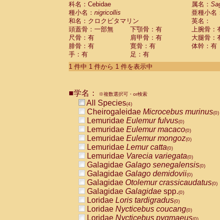
科名：Cebidae
Cebidae
Saguinus midas
属名：
Sa
(0)
種小名：
nigricollis
亜種小名
Cebidae
Saguinus mystax
(0)
和名：クロクビタマリン
英名：
Cebidae
Saguinus nigricollis
(1)
頭蓋骨：一部無
下顎骨：有
上腕骨：
Cebidae
Saguinus oedipus
(0)
尺骨：有
肩甲骨：有
大腿骨：
Cebidae
Saguinus weddelli
(0)
腓骨：有
寛骨：有
体幹：有
Cebidae
Saguinus
spp.
(0)
手：有
足：有
Cebidae
Aotus trivirgatus
(0)
Cebidae
Cebus albifrons
1 件中 1 件から 1 件を表示中
(0)
Cebidae
Cebus apella
(0)
Cebidae
Cebus capucinus
(0)
■学名：
Cebidae
Cebus nigrivittatus
※複数選択可・or検索
(0)
Cebidae
Cebus
spp.
All Species
(0)
(4)
Cebidae
Saimiri boliviensis
Cheirogaleidae
Microcebus murinus
(0)
(0)
Cebidae
Saimiri sciureus
Lemuridae
Eulemur fulvus
(0)
(0)
Atelidae
Alouatta caraya
Lemuridae
Eulemur macaco
(0)
(0)
Atelidae
Alouatta fusca
Lemuridae
Eulemur mongoz
(0)
(0)
Atelidae
Alouatta seniculus
Lemuridae
Lemur catta
(0)
(0)
Atelidae
Alouatta
spp.
Lemuridae
Varecia variegata
(0)
(0)
Atelidae
Ateles belzebuth
Galagidae
Galago senegalensis
(0)
(0)
Atelidae
Ateles geoffroyi
Galagidae
Galago demidovii
(0)
(0)
Atelidae
Ateles paniscus
Galagidae
Otolemur crassicaudatus
(0)
(0)
Atelidae
Ateles
spp.
Galagidae
Galagidae
spp.
(0)
(0)
Atelidae
Lagothrix lagothricha
Loridae
Loris tardigradus
(0)
(0)
Atelidae
Lagothrix lagothricha cana
Loridae
Nycticebus coucang
(0)
(0)
Pitheciidae
Cacajao calvus rubicundu
Loridae
Nycticebus pygmaeus
(0)