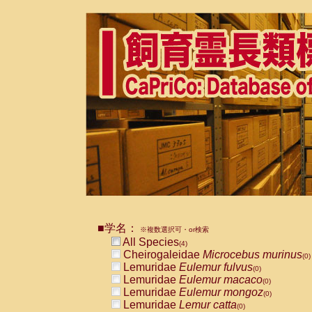
■学名：
※複数選択可・or検索
All Species
(4)
Cheirogaleidae
Microcebus murinus
(0)
Lemuridae
Eulemur fulvus
(0)
Lemuridae
Eulemur macaco
(0)
Lemuridae
Eulemur mongoz
(0)
Lemuridae
Lemur catta
(0)