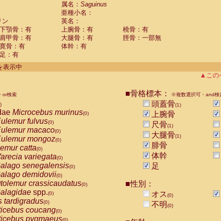
guinus midas
属名：
Saguinus
(0)
亜種小名：
guinus mystax
(0)
リン
英名：
uinus nigricollis
(1)
下顎骨：有
上腕骨：有
橈骨：有
guinus oedipus
(0)
肩甲骨：有
大腿骨：有
脛骨：一部無
uinus weddelli
(0)
寛骨：有
体幹：有
guinus
spp.
(0)
足：有
us trivirgatus
(0)
us albifrons
件を表示中
(0)
us apella
▲この
(0)
bus capucinus
(0)
us nigrivittatus
■骨格標本：
or検索
(0)
※複数選択可・and検
bus
spp.
頭蓋骨
(0)
)
(1)
miri boliviensis
dae
Microcebus murinus
(0)
上腕骨
(0)
miri sciureus
ulemur fulvus
(0)
(0)
尺骨
(1)
uatta caraya
ulemur macaco
(0)
(0)
大腿骨
(1)
uatta fusca
ulemur mongoz
(0)
(0)
腓骨
uatta seniculus
emur catta
(0)
(0)
uatta
spp.
体幹
arecia variegata
(0)
(0)
les belzebuth
alago senegalensis
足
(0)
(0)
les geoffroyi
alago demidovii
(0)
(0)
les paniscus
tolemur crassicaudatus
■性別：
(0)
(0)
les
spp.
alagidae
spp.
(0)
オス
(0)
(0)
othrix lagothricha
s tardigradus
(0)
(0)
不明
(0)
othrix lagothricha cana
ticebus coucang
(0)
(0)
Cacajao calvus rubicundus
ticebus pygmaeus
(0)
(0)