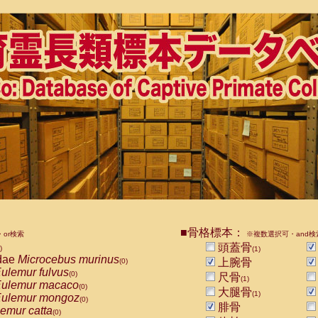
■骨格標本：
or検索
※複数選択可・and検
頭蓋骨
)
(1)
dae
Microcebus murinus
上腕骨
(0)
ulemur fulvus
(0)
尺骨
(1)
ulemur macaco
(0)
大腿骨
(1)
ulemur mongoz
(0)
腓骨
emur catta
(0)