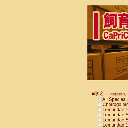
■学名：
※複数選択可・
All Species
(1
Cheirogalei
Lemuridae
E
Lemuridae
E
Lemuridae
E
Lemuridae
L