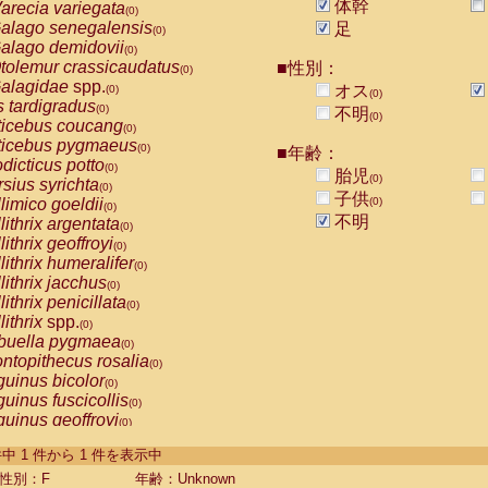
体幹
arecia variegata
(0)
alago senegalensis
足
(0)
alago demidovii
(0)
tolemur crassicaudatus
■性別：
(0)
alagidae
spp.
オス
(0)
(0)
s tardigradus
(0)
不明
(0)
ticebus coucang
(0)
ticebus pygmaeus
(0)
■年齢：
dicticus potto
(0)
胎児
(0)
rsius syrichta
(0)
子供
limico goeldii
(0)
(0)
不明
lithrix argentata
(0)
lithrix geoffroyi
(0)
lithrix humeralifer
(0)
lithrix jacchus
(0)
lithrix penicillata
(0)
lithrix
spp.
(0)
buella pygmaea
(0)
ntopithecus rosalia
(0)
uinus bicolor
(0)
uinus fuscicollis
(0)
uinus geoffroyi
(0)
uinus imperator
(0)
-1 件中 1 件から 1 件を表示中
uinus labiatus
(0)
guinus leucopus
性別：F
年齢：Unknown
(0)