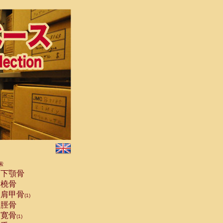
索
下顎骨
橈骨
肩甲骨
(1)
脛骨
寛骨
(1)