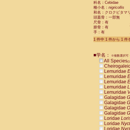
科名：Cebidae
Cebidae
Sa
種小名：
nigricollis
Cebidae
Sa
和名：クロクビタマ
Cebidae
Sag
頭蓋骨：一部無
Cebidae
Sa
尺骨：有
Cebidae
Sag
腓骨：有
Cebidae
Sa
手：有
Cebidae
Aot
Cebidae
Ceb
1 件中 1 件から 1 
Cebidae
Ceb
Cebidae
Ce
■学名：
Cebidae
Ceb
※複数選択可・
Cebidae
Ce
All Species
(1
Cebidae
Sai
Cheirogalei
Cebidae
Sai
Lemuridae
E
Atelidae
Alo
Lemuridae
E
Atelidae
Alo
Lemuridae
E
Atelidae
Alo
Lemuridae
L
Atelidae
Alo
Lemuridae
V
Atelidae
Ate
Galagidae
G
Atelidae
Ate
Galagidae
G
Atelidae
Ate
Galagidae
O
Atelidae
Ate
Galagidae
G
Atelidae
Lag
Loridae
Lori
Atelidae
Lag
Loridae
Nyc
Pitheciidae
Loridae
Nyc