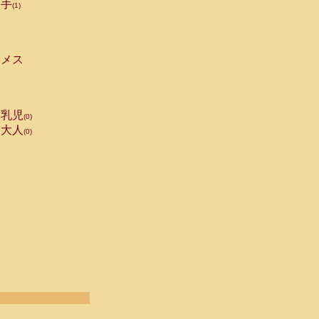
手
(1)
メス
乳児
(0)
大人
(0)