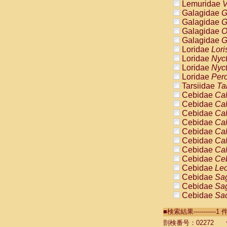
Lemuridae
V
Galagidae
G
Galagidae
G
Galagidae
O
Galagidae
G
Loridae
Lori
Loridae
Nyc
Loridae
Nyc
Loridae
Pero
Tarsiidae
Ta
Cebidae
Cal
Cebidae
Cal
Cebidae
Cal
Cebidae
Cal
Cebidae
Cal
Cebidae
Cal
Cebidae
Cal
Cebidae
Ce
Cebidae
Leo
Cebidae
Sag
Cebidae
Sag
Cebidae
Sag
Cebidae
Sag
■検索結果----------
Cebidae
Sag
Cebidae
Sa
剖検番号：02272