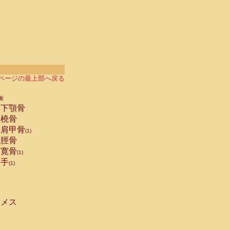
ページの最上部へ戻る
索
下顎骨
橈骨
肩甲骨
(1)
脛骨
寛骨
(1)
手
(1)
メス