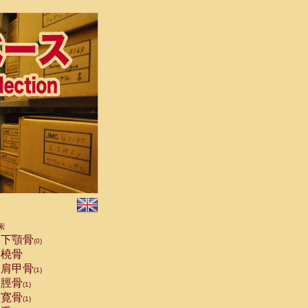
索
下顎骨
(0)
橈骨
肩甲骨
(1)
脛骨
(1)
寛骨
(1)