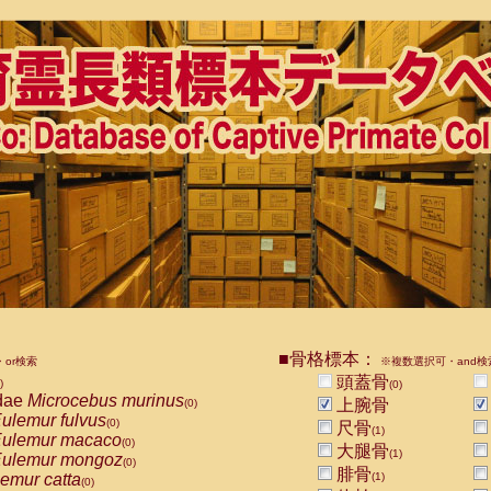
■骨格標本：
or検索
※複数選択可・and検
頭蓋骨
)
(0)
dae
Microcebus murinus
上腕骨
(0)
ulemur fulvus
(0)
尺骨
(1)
ulemur macaco
(0)
大腿骨
(1)
ulemur mongoz
(0)
腓骨
emur catta
(1)
(0)