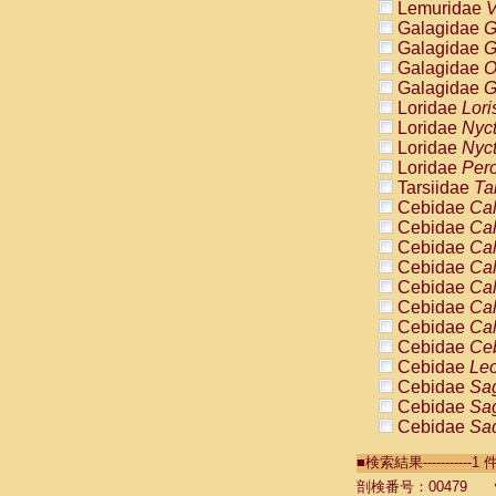
Lemuridae
V
Galagidae
G
Galagidae
G
Galagidae
O
Galagidae
G
Loridae
Lori
Loridae
Nyc
Loridae
Nyc
Loridae
Pero
Tarsiidae
Ta
Cebidae
Cal
Cebidae
Cal
Cebidae
Cal
Cebidae
Cal
Cebidae
Cal
Cebidae
Cal
Cebidae
Cal
Cebidae
Ce
Cebidae
Leo
Cebidae
Sag
Cebidae
Sag
Cebidae
Sag
Cebidae
Sag
■検索結果----------
Cebidae
Sag
Cebidae
Sa
剖検番号：00479