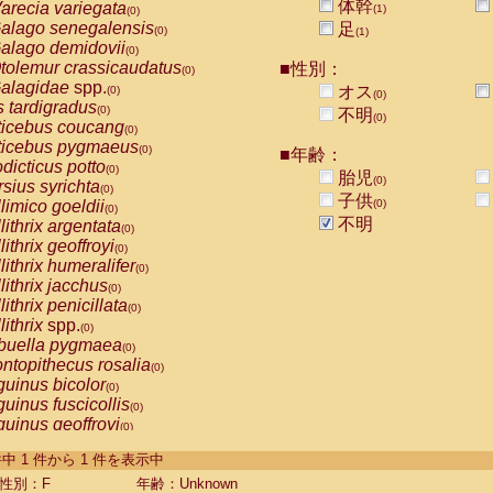
体幹
arecia variegata
(1)
(0)
alago senegalensis
足
(0)
(1)
alago demidovii
(0)
tolemur crassicaudatus
■性別：
(0)
alagidae
spp.
オス
(0)
(0)
s tardigradus
(0)
不明
(0)
ticebus coucang
(0)
ticebus pygmaeus
(0)
■年齢：
dicticus potto
(0)
胎児
(0)
rsius syrichta
(0)
子供
limico goeldii
(0)
(0)
不明
lithrix argentata
(0)
lithrix geoffroyi
(0)
lithrix humeralifer
(0)
lithrix jacchus
(0)
lithrix penicillata
(0)
lithrix
spp.
(0)
buella pygmaea
(0)
ntopithecus rosalia
(0)
uinus bicolor
(0)
uinus fuscicollis
(0)
uinus geoffroyi
(0)
uinus imperator
(0)
-1 件中 1 件から 1 件を表示中
uinus labiatus
(0)
guinus leucopus
性別：F
年齢：Unknown
(0)