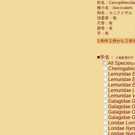
科名：Cercopithecida
Cebidae
Sa
種小名：
fascicularis
Cebidae
Sa
和名：カニクイザル
Cebidae
Sag
頭蓋骨：無
Cebidae
Sa
尺骨：有
Cebidae
Sag
腓骨：有
Cebidae
Sa
手：有
Cebidae
Aot
Cebidae
Ceb
1 件中 1 件から 1 
Cebidae
Ceb
Cebidae
Ce
■学名：
Cebidae
Ceb
※複数選択可・
Cebidae
Ce
All Species
(5
Cebidae
Sai
Cheirogalei
Cebidae
Sai
Lemuridae
E
Atelidae
Alo
Lemuridae
E
Atelidae
Alo
Lemuridae
E
Atelidae
Alo
Lemuridae
L
Atelidae
Alo
Lemuridae
V
Atelidae
Ate
Galagidae
G
Atelidae
Ate
Galagidae
G
Atelidae
Ate
Galagidae
O
Atelidae
Ate
Galagidae
G
Atelidae
Lag
Loridae
Lori
Atelidae
Lag
Loridae
Nyc
Pitheciidae
Loridae
Nyc