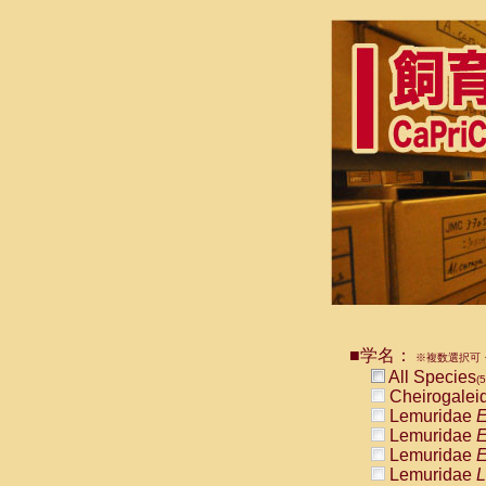
■学名：
※複数選択可・
All Species
(5
Cheirogalei
Lemuridae
E
Lemuridae
E
Lemuridae
E
Lemuridae
L