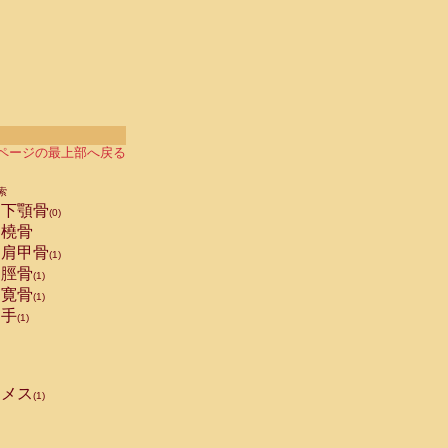
ページの最上部へ戻る
索
下顎骨
(0)
橈骨
肩甲骨
(1)
脛骨
(1)
寛骨
(1)
手
(1)
メス
(1)