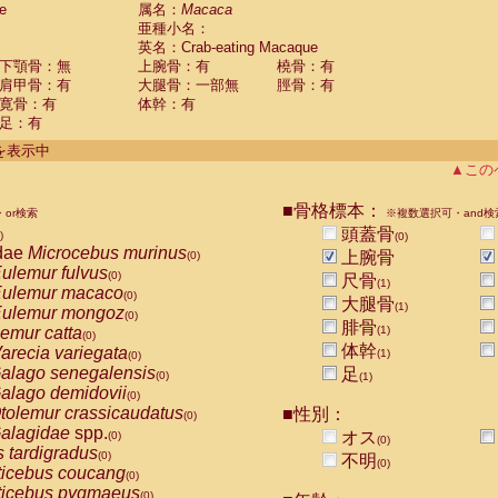
e
guinus midas
属名：
Macaca
(0)
亜種小名：
guinus mystax
(0)
英名：Crab-eating Macaque
uinus nigricollis
(1)
下顎骨：無
上腕骨：有
橈骨：有
guinus oedipus
(1)
肩甲骨：有
大腿骨：一部無
脛骨：有
uinus weddelli
(0)
寛骨：有
体幹：有
guinus
spp.
(0)
足：有
us trivirgatus
(0)
us albifrons
件を表示中
(0)
us apella
▲この
(0)
bus capucinus
(0)
us nigrivittatus
■骨格標本：
or検索
(0)
※複数選択可・and検
bus
spp.
頭蓋骨
(0)
)
(0)
miri boliviensis
dae
Microcebus murinus
(0)
上腕骨
(0)
miri sciureus
ulemur fulvus
(0)
(0)
尺骨
(1)
uatta caraya
ulemur macaco
(0)
(0)
大腿骨
(1)
uatta fusca
ulemur mongoz
(0)
(0)
腓骨
uatta seniculus
emur catta
(1)
(0)
(0)
uatta
spp.
体幹
arecia variegata
(0)
(1)
(0)
les belzebuth
alago senegalensis
足
(0)
(0)
(1)
les geoffroyi
alago demidovii
(0)
(0)
les paniscus
tolemur crassicaudatus
■性別：
(0)
(0)
les
spp.
alagidae
spp.
(0)
オス
(0)
(0)
othrix lagothricha
s tardigradus
(0)
(0)
不明
(0)
othrix lagothricha cana
ticebus coucang
(0)
(0)
Cacajao calvus rubicundus
ticebus pygmaeus
(0)
(0)