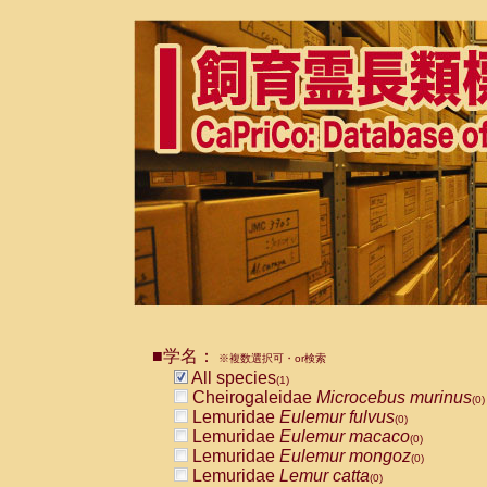
■学名：
※複数選択可・or検索
All species
(1)
Cheirogaleidae
Microcebus murinus
(0)
Lemuridae
Eulemur fulvus
(0)
Lemuridae
Eulemur macaco
(0)
Lemuridae
Eulemur mongoz
(0)
Lemuridae
Lemur catta
(0)