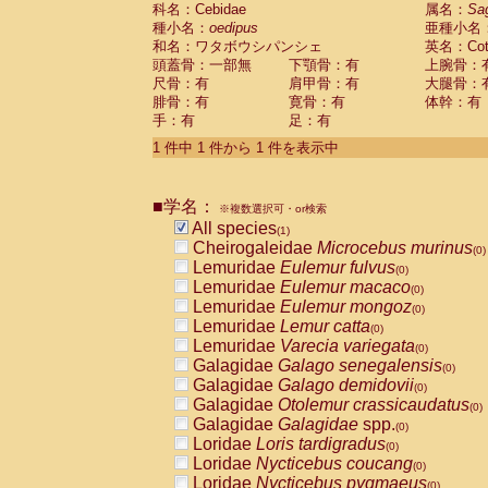
科名：Cebidae
Cebidae
Saguinus midas
属名：
Sa
(0)
種小名：
oedipus
亜種小名
Cebidae
Saguinus mystax
(0)
和名：ワタボウシパンシェ
英名：Cotto
Cebidae
Saguinus nigricollis
(0)
頭蓋骨：一部無
下顎骨：有
上腕骨：
Cebidae
Saguinus oedipus
(1)
尺骨：有
肩甲骨：有
大腿骨：
Cebidae
Saguinus weddelli
(0)
腓骨：有
寛骨：有
体幹：有
Cebidae
Saguinus
spp.
(0)
手：有
足：有
Cebidae
Aotus trivirgatus
(0)
Cebidae
Cebus albifrons
1 件中 1 件から 1 件を表示中
(0)
Cebidae
Cebus apella
(0)
Cebidae
Cebus capucinus
(0)
■学名：
Cebidae
Cebus nigrivittatus
※複数選択可・or検索
(0)
Cebidae
Cebus
spp.
All species
(0)
(1)
Cebidae
Saimiri boliviensis
Cheirogaleidae
Microcebus murinus
(0)
(0)
Cebidae
Saimiri sciureus
Lemuridae
Eulemur fulvus
(0)
(0)
Atelidae
Alouatta caraya
Lemuridae
Eulemur macaco
(0)
(0)
Atelidae
Alouatta fusca
Lemuridae
Eulemur mongoz
(0)
(0)
Atelidae
Alouatta seniculus
Lemuridae
Lemur catta
(0)
(0)
Atelidae
Alouatta
spp.
Lemuridae
Varecia variegata
(0)
(0)
Atelidae
Ateles belzebuth
Galagidae
Galago senegalensis
(0)
(0)
Atelidae
Ateles geoffroyi
Galagidae
Galago demidovii
(0)
(0)
Atelidae
Ateles paniscus
Galagidae
Otolemur crassicaudatus
(0)
(0)
Atelidae
Ateles
spp.
Galagidae
Galagidae
spp.
(0)
(0)
Atelidae
Lagothrix lagothricha
Loridae
Loris tardigradus
(0)
(0)
Atelidae
Lagothrix lagothricha cana
Loridae
Nycticebus coucang
(0)
(0)
Pitheciidae
Cacajao calvus rubicundu
Loridae
Nycticebus pygmaeus
(0)