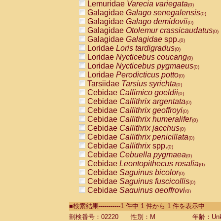
Lemuridae
Varecia variegata
(0)
Galagidae
Galago senegalensis
(0)
Galagidae
Galago demidovii
(0)
Galagidae
Otolemur crassicaudatus
(0)
Galagidae
Galagidae
spp.
(0)
Loridae
Loris tardigradus
(0)
Loridae
Nycticebus coucang
(0)
Loridae
Nycticebus pygmaeus
(0)
Loridae
Perodicticus potto
(0)
Tarsiidae
Tarsius syrichta
(0)
Cebidae
Callimico goeldii
(0)
Cebidae
Callithrix argentata
(0)
Cebidae
Callithrix geoffroyi
(0)
Cebidae
Callithrix humeralifer
(0)
Cebidae
Callithrix jacchus
(0)
Cebidae
Callithrix penicillata
(0)
Cebidae
Callithrix
spp.
(0)
Cebidae
Cebuella pygmaea
(0)
Cebidae
Leontopithecus rosalia
(0)
Cebidae
Saguinus bicolor
(0)
Cebidae
Saguinus fuscicollis
(0)
Cebidae
Saguinus geoffroyi
(0)
Cebidae
Saguinus imperator
(0)
■検索結果-----------1 件中 1 件から 1 件を表示中
Cebidae
Saguinus labiatus
(0)
Cebidae
Saguinus leucopus
剖検番号：02220
性別：M
年齢：Unk
(0)