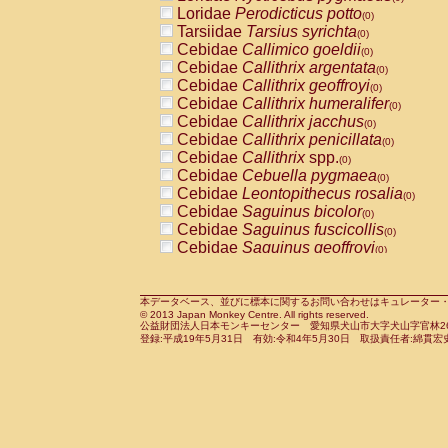
Pitheciidae
Callicebus cupreus
Loridae
Perodicticus potto
(0)
(0)
Pitheciidae
Callicebus donacophilus
Tarsiidae
Tarsius syrichta
(0
(0)
Pitheciidae
Callicebus moloch
Cebidae
Callimico goeldii
(0)
(0)
Pitheciidae
Callicebus torquatus
Cebidae
Callithrix argentata
(0)
(0)
Pitheciidae
Callicebus
spp.
Cebidae
Callithrix geoffroyi
(0)
(0)
Pitheciidae
Chiropotes satanas
Cebidae
Callithrix humeralifer
(0)
(0)
Pitheciidae
Pithecia monachus
Cebidae
Callithrix jacchus
(0)
(0)
Pitheciidae
Pithecia pithecia
Cebidae
Callithrix penicillata
(0)
(0)
Cercopithecidae
Cercocebus agilis
Cebidae
Callithrix
spp.
(0)
(0)
Cercopithecidae
Cercocebus galeritus
Cebidae
Cebuella pygmaea
(0)
Cercopithecidae
Cercocebus torquatu
Cebidae
Leontopithecus rosalia
(0)
Cercopithecidae
Cercocebus torquatus
Cebidae
Saguinus bicolor
(0)
Cercopithecidae
Cercocebus torquatu
Cebidae
Saguinus fuscicollis
(0)
Cercopithecidae
Cercocebus
hybrid
Cebidae
Saguinus geoffroyi
(0)
(0)
Cercopithecidae
Cercocebus
spp.
Cebidae
Saguinus imperator
(0)
(0)
Cercopithecidae
Lophocebus albigen
Cebidae
Saguinus labiatus
(0)
Cercopithecidae
Papio anubis
Cebidae
Saguinus leucopus
本データベース、並びに標本に関するお問い合わせはキュレーター・新宅勇太までお願い
(0)
(0)
© 2013 Japan Monkey Centre. All rights reserved.
Cercopithecidae
Papio cynocephalus
Cebidae
Saguinus midas
(
(0)
公益財団法人日本モンキーセンター 愛知県犬山市大字犬山字官林26番
Cercopithecidae
Papio hamadryas
Cebidae
Saguinus mystax
(0)
登録:平成19年5月31日 有効:令和4年5月30日 取扱責任者:綿貫宏
(0)
Cercopithecidae
Papio papio
Cebidae
Saguinus nigricollis
(0)
(0)
Cercopithecidae
Papio
spp.
Cebidae
Saguinus oedipus
(0)
(1)
Cercopithecidae
Mandrillus leucopha
Cebidae
Saguinus weddelli
(0)
Cercopithecidae
Mandrillus sphinx
Cebidae
Saguinus
spp.
(0)
(0)
Cercopithecidae
Theropithecus gelad
Cebidae
Aotus trivirgatus
(0)
Cercopithecidae
Macaca arctoides
Cebidae
Cebus albifrons
(0)
(0)