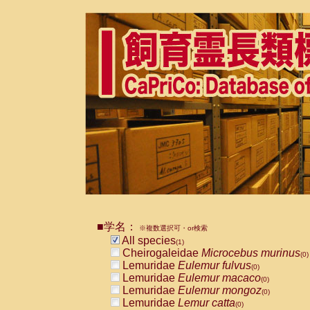
■学名：
※複数選択可・or検索
All species
(1)
Cheirogaleidae
Microcebus murinus
(0)
Lemuridae
Eulemur fulvus
(0)
Lemuridae
Eulemur macaco
(0)
Lemuridae
Eulemur mongoz
(0)
Lemuridae
Lemur catta
(0)