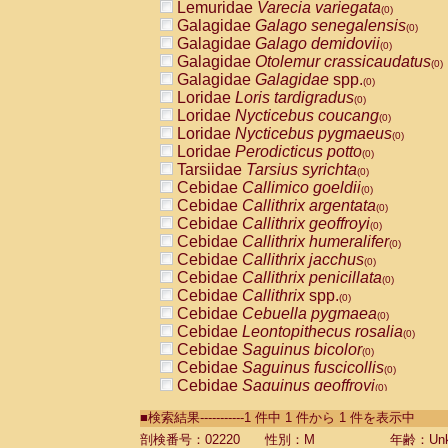
Lemuridae
Varecia variegata
(0)
Galagidae
Galago senegalensis
(0)
Galagidae
Galago demidovii
(0)
Galagidae
Otolemur crassicaudatus
(0)
Galagidae
Galagidae
spp.
(0)
Loridae
Loris tardigradus
(0)
Loridae
Nycticebus coucang
(0)
Loridae
Nycticebus pygmaeus
(0)
Loridae
Perodicticus potto
(0)
Tarsiidae
Tarsius syrichta
(0)
Cebidae
Callimico goeldii
(0)
Cebidae
Callithrix argentata
(0)
Cebidae
Callithrix geoffroyi
(0)
Cebidae
Callithrix humeralifer
(0)
Cebidae
Callithrix jacchus
(0)
Cebidae
Callithrix penicillata
(0)
Cebidae
Callithrix
spp.
(0)
Cebidae
Cebuella pygmaea
(0)
Cebidae
Leontopithecus rosalia
(0)
Cebidae
Saguinus bicolor
(0)
Cebidae
Saguinus fuscicollis
(0)
Cebidae
Saguinus geoffroyi
(0)
Cebidae
Saguinus imperator
(0)
■検索結果-----------1 件中 1 件から 1 件を表示中
Cebidae
Saguinus labiatus
(0)
Cebidae
Saguinus leucopus
剖検番号：02220
性別：M
年齢：Unk
(0)