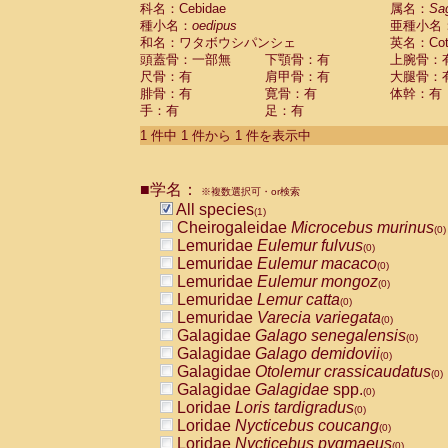
科名：Cebidae
Cebidae
Saguinus midas
属名：
Sa
(0)
種小名：
oedipus
亜種小名
Cebidae
Saguinus mystax
(0)
和名：ワタボウシパンシェ
英名：Cotto
Cebidae
Saguinus nigricollis
(0)
頭蓋骨：一部無
下顎骨：有
上腕骨：
Cebidae
Saguinus oedipus
(1)
尺骨：有
肩甲骨：有
大腿骨：
Cebidae
Saguinus weddelli
(0)
腓骨：有
寛骨：有
体幹：有
Cebidae
Saguinus
spp.
(0)
手：有
足：有
Cebidae
Aotus trivirgatus
(0)
Cebidae
Cebus albifrons
1 件中 1 件から 1 件を表示中
(0)
Cebidae
Cebus apella
(0)
Cebidae
Cebus capucinus
(0)
■学名：
Cebidae
Cebus nigrivittatus
※複数選択可・or検索
(0)
Cebidae
Cebus
spp.
All species
(0)
(1)
Cebidae
Saimiri boliviensis
Cheirogaleidae
Microcebus murinus
(0)
(0)
Cebidae
Saimiri sciureus
Lemuridae
Eulemur fulvus
(0)
(0)
Atelidae
Alouatta caraya
Lemuridae
Eulemur macaco
(0)
(0)
Atelidae
Alouatta fusca
Lemuridae
Eulemur mongoz
(0)
(0)
Atelidae
Alouatta seniculus
Lemuridae
Lemur catta
(0)
(0)
Atelidae
Alouatta
spp.
Lemuridae
Varecia variegata
(0)
(0)
Atelidae
Ateles belzebuth
Galagidae
Galago senegalensis
(0)
(0)
Atelidae
Ateles geoffroyi
Galagidae
Galago demidovii
(0)
(0)
Atelidae
Ateles paniscus
Galagidae
Otolemur crassicaudatus
(0)
(0)
Atelidae
Ateles
spp.
Galagidae
Galagidae
spp.
(0)
(0)
Atelidae
Lagothrix lagothricha
Loridae
Loris tardigradus
(0)
(0)
Atelidae
Lagothrix lagothricha cana
Loridae
Nycticebus coucang
(0)
(0)
Pitheciidae
Cacajao calvus rubicundu
Loridae
Nycticebus pygmaeus
(0)