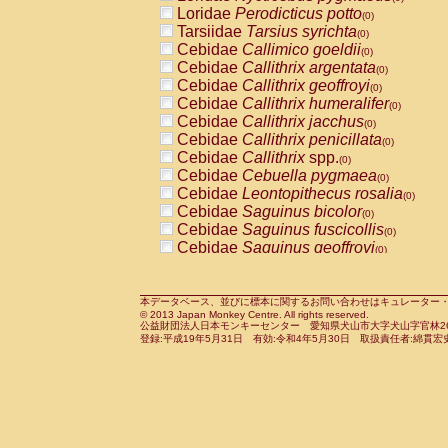
Pitheciidae
Callicebus cupreus
Loridae
Perodicticus potto
(0)
(0)
Pitheciidae
Callicebus donacophilus
Tarsiidae
Tarsius syrichta
(0
(0)
Pitheciidae
Callicebus moloch
Cebidae
Callimico goeldii
(0)
(0)
Pitheciidae
Callicebus torquatus
Cebidae
Callithrix argentata
(0)
(0)
Pitheciidae
Callicebus
spp.
Cebidae
Callithrix geoffroyi
(0)
(0)
Pitheciidae
Chiropotes satanas
Cebidae
Callithrix humeralifer
(0)
(0)
Pitheciidae
Pithecia monachus
Cebidae
Callithrix jacchus
(0)
(0)
Pitheciidae
Pithecia pithecia
Cebidae
Callithrix penicillata
(0)
(0)
Cercopithecidae
Cercocebus agilis
Cebidae
Callithrix
spp.
(0)
(0)
Cercopithecidae
Cercocebus galeritus
Cebidae
Cebuella pygmaea
(0)
Cercopithecidae
Cercocebus torquatu
Cebidae
Leontopithecus rosalia
(0)
Cercopithecidae
Cercocebus torquatus
Cebidae
Saguinus bicolor
(0)
Cercopithecidae
Cercocebus torquatu
Cebidae
Saguinus fuscicollis
(0)
Cercopithecidae
Cercocebus
hybrid
Cebidae
Saguinus geoffroyi
(0)
(0)
Cercopithecidae
Cercocebus
spp.
Cebidae
Saguinus imperator
(0)
(0)
Cercopithecidae
Lophocebus albigen
Cebidae
Saguinus labiatus
(0)
Cercopithecidae
Papio anubis
Cebidae
Saguinus leucopus
本データベース、並びに標本に関するお問い合わせはキュレーター・新宅勇太までお願い
(0)
(0)
© 2013 Japan Monkey Centre. All rights reserved.
Cercopithecidae
Papio cynocephalus
Cebidae
Saguinus midas
(
(0)
公益財団法人日本モンキーセンター 愛知県犬山市大字犬山字官林26番
Cercopithecidae
Papio hamadryas
Cebidae
Saguinus mystax
(0)
登録:平成19年5月31日 有効:令和4年5月30日 取扱責任者:綿貫宏
(0)
Cercopithecidae
Papio papio
Cebidae
Saguinus nigricollis
(0)
(0)
Cercopithecidae
Papio
spp.
Cebidae
Saguinus oedipus
(0)
(1)
Cercopithecidae
Mandrillus leucopha
Cebidae
Saguinus weddelli
(0)
Cercopithecidae
Mandrillus sphinx
Cebidae
Saguinus
spp.
(0)
(0)
Cercopithecidae
Theropithecus gelad
Cebidae
Aotus trivirgatus
(0)
Cercopithecidae
Macaca arctoides
Cebidae
Cebus albifrons
(0)
(0)