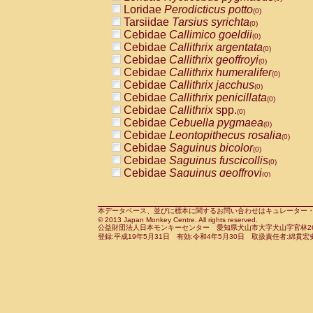
Pitheciidae
Callicebus cupreus
Loridae
Perodicticus potto
(0)
(0)
Pitheciidae
Callicebus donacophilus
Tarsiidae
Tarsius syrichta
(0
(0)
Pitheciidae
Callicebus moloch
Cebidae
Callimico goeldii
(0)
(0)
Pitheciidae
Callicebus torquatus
Cebidae
Callithrix argentata
(0)
(0)
Pitheciidae
Callicebus
spp.
Cebidae
Callithrix geoffroyi
(0)
(0)
Pitheciidae
Chiropotes satanas
Cebidae
Callithrix humeralifer
(0)
(0)
Pitheciidae
Pithecia monachus
Cebidae
Callithrix jacchus
(0)
(0)
Pitheciidae
Pithecia pithecia
Cebidae
Callithrix penicillata
(0)
(0)
Cercopithecidae
Cercocebus agilis
Cebidae
Callithrix
spp.
(0)
(0)
Cercopithecidae
Cercocebus galeritus
Cebidae
Cebuella pygmaea
(0)
Cercopithecidae
Cercocebus torquatu
Cebidae
Leontopithecus rosalia
(0)
Cercopithecidae
Cercocebus torquatus
Cebidae
Saguinus bicolor
(0)
Cercopithecidae
Cercocebus torquatu
Cebidae
Saguinus fuscicollis
(0)
Cercopithecidae
Cercocebus
hybrid
Cebidae
Saguinus geoffroyi
(0)
(0)
Cercopithecidae
Cercocebus
spp.
Cebidae
Saguinus imperator
(0)
(0)
Cercopithecidae
Lophocebus albigen
Cebidae
Saguinus labiatus
(0)
Cercopithecidae
Papio anubis
Cebidae
Saguinus leucopus
本データベース、並びに標本に関するお問い合わせはキュレーター・新宅勇太までお願い
(0)
(0)
© 2013 Japan Monkey Centre. All rights reserved.
Cercopithecidae
Papio cynocephalus
Cebidae
Saguinus midas
(
(0)
公益財団法人日本モンキーセンター 愛知県犬山市大字犬山字官林26番
Cercopithecidae
Papio hamadryas
Cebidae
Saguinus mystax
(0)
登録:平成19年5月31日 有効:令和4年5月30日 取扱責任者:綿貫宏
(0)
Cercopithecidae
Papio papio
Cebidae
Saguinus nigricollis
(0)
(0)
Cercopithecidae
Papio
spp.
Cebidae
Saguinus oedipus
(0)
(1)
Cercopithecidae
Mandrillus leucopha
Cebidae
Saguinus weddelli
(0)
Cercopithecidae
Mandrillus sphinx
Cebidae
Saguinus
spp.
(0)
(0)
Cercopithecidae
Theropithecus gelad
Cebidae
Aotus trivirgatus
(0)
Cercopithecidae
Macaca arctoides
Cebidae
Cebus albifrons
(0)
(0)