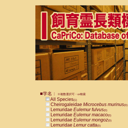
■学名：
※複数選択可・or検索
All Species
(1)
Cheirogaleidae
Microcebus murinus
(0)
Lemuridae
Eulemur fulvus
(0)
Lemuridae
Eulemur macaco
(0)
Lemuridae
Eulemur mongoz
(0)
Lemuridae
Lemur catta
(0)