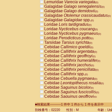
Lemuridae
Varecia variegata
(0)
Galagidae
Galago senegalensis
(0)
Galagidae
Galago demidovii
(0)
Galagidae
Otolemur crassicaudatus
(0)
Galagidae
Galagidae
spp.
(0)
Loridae
Loris tardigradus
(0)
Loridae
Nycticebus coucang
(0)
Loridae
Nycticebus pygmaeus
(0)
Loridae
Perodicticus potto
(0)
Tarsiidae
Tarsius syrichta
(0)
Cebidae
Callimico goeldii
(0)
Cebidae
Callithrix argentata
(0)
Cebidae
Callithrix geoffroyi
(0)
Cebidae
Callithrix humeralifer
(0)
Cebidae
Callithrix jacchus
(0)
Cebidae
Callithrix penicillata
(0)
Cebidae
Callithrix
spp.
(0)
Cebidae
Cebuella pygmaea
(0)
Cebidae
Leontopithecus rosalia
(0)
Cebidae
Saguinus bicolor
(0)
Cebidae
Saguinus fuscicollis
(0)
Cebidae
Saguinus geoffroyi
(0)
Cebidae
Saguinus imperator
(0)
■検索結果-----------1 件中 1 件から 1 件を表示中
Cebidae
Saguinus labiatus
(0)
Cebidae
Saguinus leucopus
剖検番号：02220
性別：M
年齢：Unk
(0)