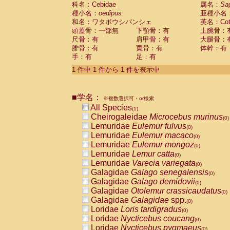
科名：Cebidae
Cebidae
Saguinus midas
属名：
Sa
(0)
種小名：
oedipus
亜種小名
Cebidae
Saguinus mystax
(0)
和名：ワタボウシパンシェ
英名：Cotto
Cebidae
Saguinus nigricollis
(0)
頭蓋骨：一部無
下顎骨：有
上腕骨：
Cebidae
Saguinus oedipus
(1)
尺骨：有
肩甲骨：有
大腿骨：
Cebidae
Saguinus weddelli
(0)
腓骨：有
寛骨：有
体幹：有
Cebidae
Saguinus
spp.
(0)
手：有
足：有
Cebidae
Aotus trivirgatus
(0)
Cebidae
Cebus albifrons
1 件中 1 件から 1 件を表示中
(0)
Cebidae
Cebus apella
(0)
Cebidae
Cebus capucinus
(0)
■学名：
Cebidae
Cebus nigrivittatus
※複数選択可・or検索
(0)
Cebidae
Cebus
spp.
All Species
(0)
(1)
Cebidae
Saimiri boliviensis
Cheirogaleidae
Microcebus murinus
(0)
(0)
Cebidae
Saimiri sciureus
Lemuridae
Eulemur fulvus
(0)
(0)
Atelidae
Alouatta caraya
Lemuridae
Eulemur macaco
(0)
(0)
Atelidae
Alouatta fusca
Lemuridae
Eulemur mongoz
(0)
(0)
Atelidae
Alouatta seniculus
Lemuridae
Lemur catta
(0)
(0)
Atelidae
Alouatta
spp.
Lemuridae
Varecia variegata
(0)
(0)
Atelidae
Ateles belzebuth
Galagidae
Galago senegalensis
(0)
(0)
Atelidae
Ateles geoffroyi
Galagidae
Galago demidovii
(0)
(0)
Atelidae
Ateles paniscus
Galagidae
Otolemur crassicaudatus
(0)
(0)
Atelidae
Ateles
spp.
Galagidae
Galagidae
spp.
(0)
(0)
Atelidae
Lagothrix lagothricha
Loridae
Loris tardigradus
(0)
(0)
Atelidae
Lagothrix lagothricha cana
Loridae
Nycticebus coucang
(0)
(0)
Pitheciidae
Cacajao calvus rubicundu
Loridae
Nycticebus pygmaeus
(0)