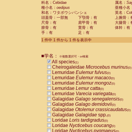
科名：Cebidae
Cebidae
Saguinus midas
属名：
Sa
(0)
種小名：
oedipus
亜種小名
Cebidae
Saguinus mystax
(0)
和名：ワタボウシパンシェ
英名：Cotto
Cebidae
Saguinus nigricollis
(0)
頭蓋骨：一部無
下顎骨：有
上腕骨：
Cebidae
Saguinus oedipus
(1)
尺骨：有
肩甲骨：有
大腿骨：
Cebidae
Saguinus weddelli
(0)
腓骨：有
寛骨：有
体幹：有
Cebidae
Saguinus
spp.
(0)
手：有
足：有
Cebidae
Aotus trivirgatus
(0)
Cebidae
Cebus albifrons
1 件中 1 件から 1 件を表示中
(0)
Cebidae
Cebus apella
(0)
Cebidae
Cebus capucinus
(0)
■学名：
Cebidae
Cebus nigrivittatus
※複数選択可・or検索
(0)
Cebidae
Cebus
spp.
All species
(0)
(1)
Cebidae
Saimiri boliviensis
Cheirogaleidae
Microcebus murinus
(0)
(0)
Cebidae
Saimiri sciureus
Lemuridae
Eulemur fulvus
(0)
(0)
Atelidae
Alouatta caraya
Lemuridae
Eulemur macaco
(0)
(0)
Atelidae
Alouatta fusca
Lemuridae
Eulemur mongoz
(0)
(0)
Atelidae
Alouatta seniculus
Lemuridae
Lemur catta
(0)
(0)
Atelidae
Alouatta
spp.
Lemuridae
Varecia variegata
(0)
(0)
Atelidae
Ateles belzebuth
Galagidae
Galago senegalensis
(0)
(0)
Atelidae
Ateles geoffroyi
Galagidae
Galago demidovii
(0)
(0)
Atelidae
Ateles paniscus
Galagidae
Otolemur crassicaudatus
(0)
(0)
Atelidae
Ateles
spp.
Galagidae
Galagidae
spp.
(0)
(0)
Atelidae
Lagothrix lagothricha
Loridae
Loris tardigradus
(0)
(0)
Atelidae
Lagothrix lagothricha cana
Loridae
Nycticebus coucang
(0)
(0)
Pitheciidae
Cacajao calvus rubicundu
Loridae
Nycticebus pygmaeus
(0)