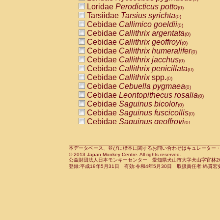
Pitheciidae
Callicebus cupreus
Loridae
Perodicticus potto
(0)
(0)
Pitheciidae
Callicebus donacophilus
Tarsiidae
Tarsius syrichta
(0
(0)
Pitheciidae
Callicebus moloch
Cebidae
Callimico goeldii
(0)
(0)
Pitheciidae
Callicebus torquatus
Cebidae
Callithrix argentata
(0)
(0)
Pitheciidae
Callicebus
spp.
Cebidae
Callithrix geoffroyi
(0)
(0)
Pitheciidae
Chiropotes satanas
Cebidae
Callithrix humeralifer
(0)
(0)
Pitheciidae
Pithecia monachus
Cebidae
Callithrix jacchus
(0)
(0)
Pitheciidae
Pithecia pithecia
Cebidae
Callithrix penicillata
(0)
(0)
Cercopithecidae
Cercocebus agilis
Cebidae
Callithrix
spp.
(0)
(0)
Cercopithecidae
Cercocebus galeritus
Cebidae
Cebuella pygmaea
(0)
Cercopithecidae
Cercocebus torquatu
Cebidae
Leontopithecus rosalia
(0)
Cercopithecidae
Cercocebus torquatus
Cebidae
Saguinus bicolor
(0)
Cercopithecidae
Cercocebus torquatu
Cebidae
Saguinus fuscicollis
(0)
Cercopithecidae
Cercocebus
hybrid
Cebidae
Saguinus geoffroyi
(0)
(0)
Cercopithecidae
Cercocebus
spp.
Cebidae
Saguinus imperator
(0)
(0)
Cercopithecidae
Lophocebus albigen
Cebidae
Saguinus labiatus
(0)
Cercopithecidae
Papio anubis
Cebidae
Saguinus leucopus
本データベース、並びに標本に関するお問い合わせはキュレーター・新宅勇太までお願い
(0)
(0)
© 2013 Japan Monkey Centre. All rights reserved.
Cercopithecidae
Papio cynocephalus
Cebidae
Saguinus midas
(
(0)
公益財団法人日本モンキーセンター 愛知県犬山市大字犬山字官林26番
Cercopithecidae
Papio hamadryas
Cebidae
Saguinus mystax
(0)
登録:平成19年5月31日 有効:令和4年5月30日 取扱責任者:綿貫宏
(0)
Cercopithecidae
Papio papio
Cebidae
Saguinus nigricollis
(0)
(0)
Cercopithecidae
Papio
spp.
Cebidae
Saguinus oedipus
(0)
(1)
Cercopithecidae
Mandrillus leucopha
Cebidae
Saguinus weddelli
(0)
Cercopithecidae
Mandrillus sphinx
Cebidae
Saguinus
spp.
(0)
(0)
Cercopithecidae
Theropithecus gelad
Cebidae
Aotus trivirgatus
(0)
Cercopithecidae
Macaca arctoides
Cebidae
Cebus albifrons
(0)
(0)