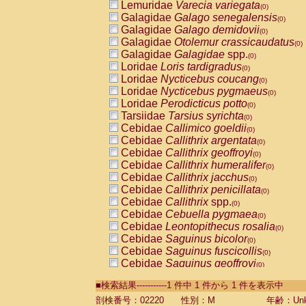
Lemuridae
Varecia variegata
(0)
Galagidae
Galago senegalensis
(0)
Galagidae
Galago demidovii
(0)
Galagidae
Otolemur crassicaudatus
(0)
Galagidae
Galagidae
spp.
(0)
Loridae
Loris tardigradus
(0)
Loridae
Nycticebus coucang
(0)
Loridae
Nycticebus pygmaeus
(0)
Loridae
Perodicticus potto
(0)
Tarsiidae
Tarsius syrichta
(0)
Cebidae
Callimico goeldii
(0)
Cebidae
Callithrix argentata
(0)
Cebidae
Callithrix geoffroyi
(0)
Cebidae
Callithrix humeralifer
(0)
Cebidae
Callithrix jacchus
(0)
Cebidae
Callithrix penicillata
(0)
Cebidae
Callithrix
spp.
(0)
Cebidae
Cebuella pygmaea
(0)
Cebidae
Leontopithecus rosalia
(0)
Cebidae
Saguinus bicolor
(0)
Cebidae
Saguinus fuscicollis
(0)
Cebidae
Saguinus geoffroyi
(0)
Cebidae
Saguinus imperator
(0)
■検索結果-----------1 件中 1 件から 1 件を表示中
Cebidae
Saguinus labiatus
(0)
Cebidae
Saguinus leucopus
剖検番号：02220
性別：M
年齢：Unk
(0)