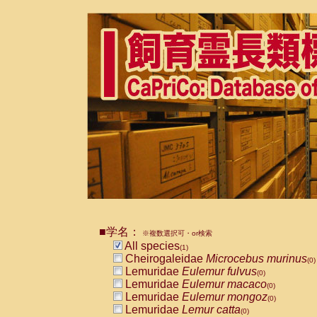
■学名：
※複数選択可・or検索
All species
(1)
Cheirogaleidae
Microcebus murinus
(0)
Lemuridae
Eulemur fulvus
(0)
Lemuridae
Eulemur macaco
(0)
Lemuridae
Eulemur mongoz
(0)
Lemuridae
Lemur catta
(0)