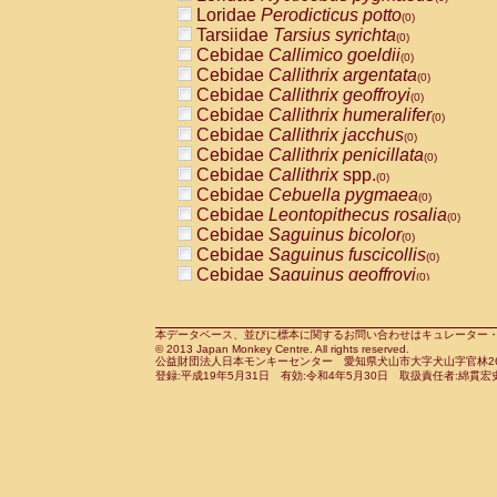
Pitheciidae
Callicebus cupreus
Loridae
Perodicticus potto
(0)
(0)
Pitheciidae
Callicebus donacophilus
Tarsiidae
Tarsius syrichta
(0
(0)
Pitheciidae
Callicebus moloch
Cebidae
Callimico goeldii
(0)
(0)
Pitheciidae
Callicebus torquatus
Cebidae
Callithrix argentata
(0)
(0)
Pitheciidae
Callicebus
spp.
Cebidae
Callithrix geoffroyi
(0)
(0)
Pitheciidae
Chiropotes satanas
Cebidae
Callithrix humeralifer
(0)
(0)
Pitheciidae
Pithecia monachus
Cebidae
Callithrix jacchus
(0)
(0)
Pitheciidae
Pithecia pithecia
Cebidae
Callithrix penicillata
(0)
(0)
Cercopithecidae
Cercocebus agilis
Cebidae
Callithrix
spp.
(0)
(0)
Cercopithecidae
Cercocebus galeritus
Cebidae
Cebuella pygmaea
(0)
Cercopithecidae
Cercocebus torquatu
Cebidae
Leontopithecus rosalia
(0)
Cercopithecidae
Cercocebus torquatus
Cebidae
Saguinus bicolor
(0)
Cercopithecidae
Cercocebus torquatu
Cebidae
Saguinus fuscicollis
(0)
Cercopithecidae
Cercocebus
hybrid
Cebidae
Saguinus geoffroyi
(0)
(0)
Cercopithecidae
Cercocebus
spp.
Cebidae
Saguinus imperator
(0)
(0)
Cercopithecidae
Lophocebus albigen
Cebidae
Saguinus labiatus
(0)
Cercopithecidae
Papio anubis
Cebidae
Saguinus leucopus
本データベース、並びに標本に関するお問い合わせはキュレーター・新宅勇太までお願い
(0)
(0)
© 2013 Japan Monkey Centre. All rights reserved.
Cercopithecidae
Papio cynocephalus
Cebidae
Saguinus midas
(
(0)
公益財団法人日本モンキーセンター 愛知県犬山市大字犬山字官林26番
Cercopithecidae
Papio hamadryas
Cebidae
Saguinus mystax
(0)
登録:平成19年5月31日 有効:令和4年5月30日 取扱責任者:綿貫宏
(0)
Cercopithecidae
Papio papio
Cebidae
Saguinus nigricollis
(0)
(0)
Cercopithecidae
Papio
spp.
Cebidae
Saguinus oedipus
(0)
(1)
Cercopithecidae
Mandrillus leucopha
Cebidae
Saguinus weddelli
(0)
Cercopithecidae
Mandrillus sphinx
Cebidae
Saguinus
spp.
(0)
(0)
Cercopithecidae
Theropithecus gelad
Cebidae
Aotus trivirgatus
(0)
Cercopithecidae
Macaca arctoides
Cebidae
Cebus albifrons
(0)
(0)