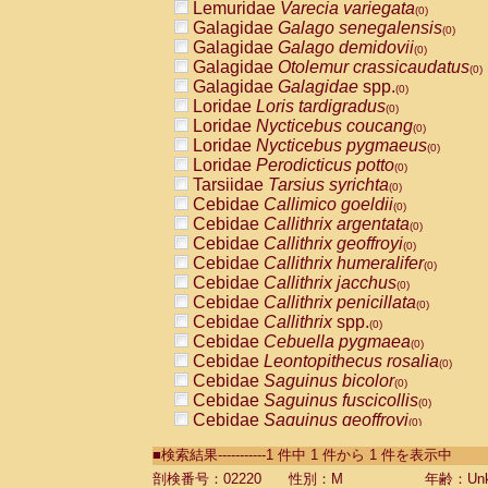
Lemuridae
Varecia variegata
(0)
Galagidae
Galago senegalensis
(0)
Galagidae
Galago demidovii
(0)
Galagidae
Otolemur crassicaudatus
(0)
Galagidae
Galagidae
spp.
(0)
Loridae
Loris tardigradus
(0)
Loridae
Nycticebus coucang
(0)
Loridae
Nycticebus pygmaeus
(0)
Loridae
Perodicticus potto
(0)
Tarsiidae
Tarsius syrichta
(0)
Cebidae
Callimico goeldii
(0)
Cebidae
Callithrix argentata
(0)
Cebidae
Callithrix geoffroyi
(0)
Cebidae
Callithrix humeralifer
(0)
Cebidae
Callithrix jacchus
(0)
Cebidae
Callithrix penicillata
(0)
Cebidae
Callithrix
spp.
(0)
Cebidae
Cebuella pygmaea
(0)
Cebidae
Leontopithecus rosalia
(0)
Cebidae
Saguinus bicolor
(0)
Cebidae
Saguinus fuscicollis
(0)
Cebidae
Saguinus geoffroyi
(0)
Cebidae
Saguinus imperator
(0)
■検索結果-----------1 件中 1 件から 1 件を表示中
Cebidae
Saguinus labiatus
(0)
Cebidae
Saguinus leucopus
剖検番号：02220
性別：M
年齢：Unk
(0)