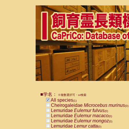
■学名：
※複数選択可・or検索
All species
(1)
Cheirogaleidae
Microcebus murinus
(0)
Lemuridae
Eulemur fulvus
(0)
Lemuridae
Eulemur macaco
(0)
Lemuridae
Eulemur mongoz
(0)
Lemuridae
Lemur catta
(0)