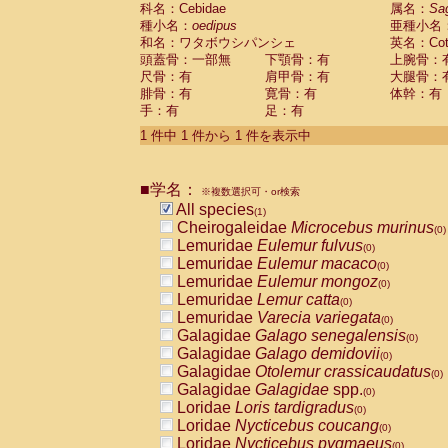
科名：Cebidae
Cebidae
Saguinus midas
属名：
Sa
(0)
種小名：
oedipus
亜種小名
Cebidae
Saguinus mystax
(0)
和名：ワタボウシパンシェ
英名：Cotto
Cebidae
Saguinus nigricollis
(0)
頭蓋骨：一部無
下顎骨：有
上腕骨：
Cebidae
Saguinus oedipus
(1)
尺骨：有
肩甲骨：有
大腿骨：
Cebidae
Saguinus weddelli
(0)
腓骨：有
寛骨：有
体幹：有
Cebidae
Saguinus
spp.
(0)
手：有
足：有
Cebidae
Aotus trivirgatus
(0)
Cebidae
Cebus albifrons
1 件中 1 件から 1 件を表示中
(0)
Cebidae
Cebus apella
(0)
Cebidae
Cebus capucinus
(0)
■学名：
Cebidae
Cebus nigrivittatus
※複数選択可・or検索
(0)
Cebidae
Cebus
spp.
All species
(0)
(1)
Cebidae
Saimiri boliviensis
Cheirogaleidae
Microcebus murinus
(0)
(0)
Cebidae
Saimiri sciureus
Lemuridae
Eulemur fulvus
(0)
(0)
Atelidae
Alouatta caraya
Lemuridae
Eulemur macaco
(0)
(0)
Atelidae
Alouatta fusca
Lemuridae
Eulemur mongoz
(0)
(0)
Atelidae
Alouatta seniculus
Lemuridae
Lemur catta
(0)
(0)
Atelidae
Alouatta
spp.
Lemuridae
Varecia variegata
(0)
(0)
Atelidae
Ateles belzebuth
Galagidae
Galago senegalensis
(0)
(0)
Atelidae
Ateles geoffroyi
Galagidae
Galago demidovii
(0)
(0)
Atelidae
Ateles paniscus
Galagidae
Otolemur crassicaudatus
(0)
(0)
Atelidae
Ateles
spp.
Galagidae
Galagidae
spp.
(0)
(0)
Atelidae
Lagothrix lagothricha
Loridae
Loris tardigradus
(0)
(0)
Atelidae
Lagothrix lagothricha cana
Loridae
Nycticebus coucang
(0)
(0)
Pitheciidae
Cacajao calvus rubicundu
Loridae
Nycticebus pygmaeus
(0)