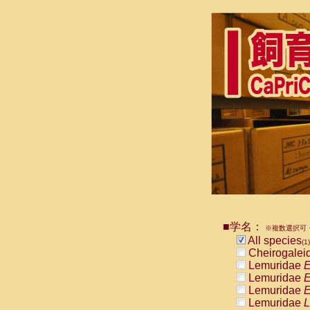
■学名：
※複数選択可・
All species
(1)
Cheirogalei
Lemuridae
E
Lemuridae
E
Lemuridae
E
Lemuridae
L