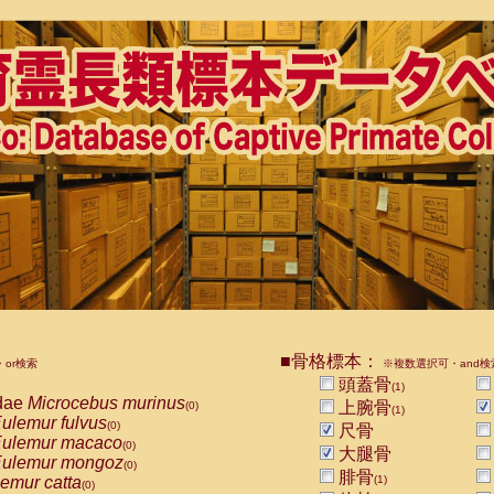
■骨格標本：
or検索
※複数選択可・and検
頭蓋骨
(1)
dae
Microcebus murinus
上腕骨
(0)
(1)
ulemur fulvus
(0)
尺骨
ulemur macaco
(0)
大腿骨
ulemur mongoz
(0)
腓骨
emur catta
(1)
(0)