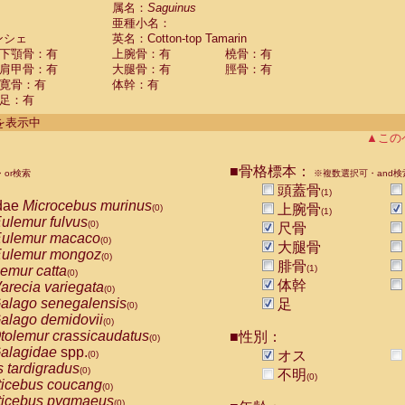
guinus midas
属名：
Saguinus
(0)
亜種小名：
guinus mystax
(0)
ンシェ
英名：Cotton-top Tamarin
uinus nigricollis
(0)
下顎骨：有
上腕骨：有
橈骨：有
guinus oedipus
(1)
肩甲骨：有
大腿骨：有
脛骨：有
uinus weddelli
(0)
寛骨：有
体幹：有
guinus
spp.
(0)
足：有
us trivirgatus
(0)
us albifrons
件を表示中
(0)
us apella
▲この
(0)
bus capucinus
(0)
us nigrivittatus
■骨格標本：
or検索
(0)
※複数選択可・and検
bus
spp.
頭蓋骨
(0)
(1)
miri boliviensis
dae
Microcebus murinus
(0)
上腕骨
(0)
(1)
miri sciureus
ulemur fulvus
(0)
(0)
尺骨
uatta caraya
ulemur macaco
(0)
(0)
大腿骨
uatta fusca
ulemur mongoz
(0)
(0)
腓骨
uatta seniculus
emur catta
(1)
(0)
(0)
uatta
spp.
体幹
arecia variegata
(0)
(0)
les belzebuth
alago senegalensis
足
(0)
(0)
les geoffroyi
alago demidovii
(0)
(0)
les paniscus
tolemur crassicaudatus
■性別：
(0)
(0)
les
spp.
alagidae
spp.
(0)
オス
(0)
othrix lagothricha
s tardigradus
(0)
(0)
不明
(0)
othrix lagothricha cana
ticebus coucang
(0)
(0)
Cacajao calvus rubicundus
ticebus pygmaeus
(0)
(0)