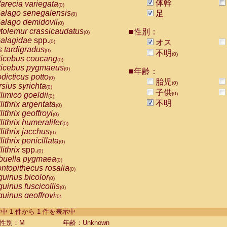
体幹
arecia variegata
(0)
alago senegalensis
足
(0)
alago demidovii
(0)
tolemur crassicaudatus
■性別：
(0)
alagidae
spp.
オス
(0)
s tardigradus
(0)
不明
(0)
ticebus coucang
(0)
ticebus pygmaeus
(0)
■年齢：
dicticus potto
(0)
胎児
(0)
rsius syrichta
(0)
子供
limico goeldii
(0)
(0)
不明
lithrix argentata
(0)
lithrix geoffroyi
(0)
lithrix humeralifer
(0)
lithrix jacchus
(0)
lithrix penicillata
(0)
lithrix
spp.
(0)
buella pygmaea
(0)
ntopithecus rosalia
(0)
uinus bicolor
(0)
uinus fuscicollis
(0)
uinus geoffroyi
(0)
uinus imperator
(0)
-1 件中 1 件から 1 件を表示中
uinus labiatus
(0)
guinus leucopus
性別：M
年齢：Unknown
(0)