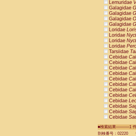
Lemuridae
V
Galagidae
G
Galagidae
G
Galagidae
O
Galagidae
G
Loridae
Lori
Loridae
Nyc
Loridae
Nyc
Loridae
Pero
Tarsiidae
Ta
Cebidae
Cal
Cebidae
Cal
Cebidae
Cal
Cebidae
Cal
Cebidae
Cal
Cebidae
Cal
Cebidae
Cal
Cebidae
Ce
Cebidae
Leo
Cebidae
Sag
Cebidae
Sag
Cebidae
Sag
Cebidae
Sag
■検索結果----------
Cebidae
Sag
Cebidae
Sa
剖検番号：02220