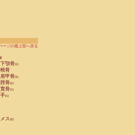
ページの最上部へ戻る
索
下顎骨
(1)
橈骨
肩甲骨
(1)
脛骨
(1)
寛骨
(1)
手
(1)
メス
(0)