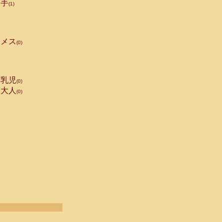
手
(1)
メス
(0)
乳児
(0)
大人
(0)