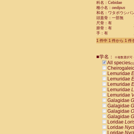
科名：Cebidae
Cebidae
Sa
種小名：
oedipus
Cebidae
Sa
和名：ワタボウシパ
Cebidae
Sag
頭蓋骨：一部無
Cebidae
Sa
尺骨：有
Cebidae
Sag
腓骨：有
Cebidae
Sa
手：有
Cebidae
Aot
Cebidae
Ceb
1 件中 1 件から 1 
Cebidae
Ceb
Cebidae
Ce
■学名：
Cebidae
Ceb
※複数選択可・
Cebidae
Ce
All species
(1)
Cebidae
Sai
Cheirogalei
Cebidae
Sai
Lemuridae
E
Atelidae
Alo
Lemuridae
E
Atelidae
Alo
Lemuridae
E
Atelidae
Alo
Lemuridae
L
Atelidae
Alo
Lemuridae
V
Atelidae
Ate
Galagidae
G
Atelidae
Ate
Galagidae
G
Atelidae
Ate
Galagidae
O
Atelidae
Ate
Galagidae
G
Atelidae
Lag
Loridae
Lori
Atelidae
Lag
Loridae
Nyc
Pitheciidae
Loridae
Nyc