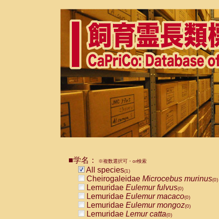
■学名：
※複数選択可・or検索
All species
(1)
Cheirogaleidae
Microcebus murinus
(0)
Lemuridae
Eulemur fulvus
(0)
Lemuridae
Eulemur macaco
(0)
Lemuridae
Eulemur mongoz
(0)
Lemuridae
Lemur catta
(0)