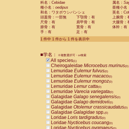
科名：Cebidae
Cebidae
Saguinus midas
属名：
Sa
(0)
種小名：
oedipus
亜種小名
Cebidae
Saguinus mystax
(0)
和名：ワタボウシパンシェ
英名：Cotto
Cebidae
Saguinus nigricollis
(0)
頭蓋骨：一部無
下顎骨：有
上腕骨：
Cebidae
Saguinus oedipus
(1)
尺骨：有
肩甲骨：有
大腿骨：
Cebidae
Saguinus weddelli
(0)
腓骨：有
寛骨：有
体幹：有
Cebidae
Saguinus
spp.
(0)
手：有
足：有
Cebidae
Aotus trivirgatus
(0)
Cebidae
Cebus albifrons
1 件中 1 件から 1 件を表示中
(0)
Cebidae
Cebus apella
(0)
Cebidae
Cebus capucinus
(0)
■学名：
Cebidae
Cebus nigrivittatus
※複数選択可・or検索
(0)
Cebidae
Cebus
spp.
All species
(0)
(1)
Cebidae
Saimiri boliviensis
Cheirogaleidae
Microcebus murinus
(0)
(0)
Cebidae
Saimiri sciureus
Lemuridae
Eulemur fulvus
(0)
(0)
Atelidae
Alouatta caraya
Lemuridae
Eulemur macaco
(0)
(0)
Atelidae
Alouatta fusca
Lemuridae
Eulemur mongoz
(0)
(0)
Atelidae
Alouatta seniculus
Lemuridae
Lemur catta
(0)
(0)
Atelidae
Alouatta
spp.
Lemuridae
Varecia variegata
(0)
(0)
Atelidae
Ateles belzebuth
Galagidae
Galago senegalensis
(0)
(0)
Atelidae
Ateles geoffroyi
Galagidae
Galago demidovii
(0)
(0)
Atelidae
Ateles paniscus
Galagidae
Otolemur crassicaudatus
(0)
(0)
Atelidae
Ateles
spp.
Galagidae
Galagidae
spp.
(0)
(0)
Atelidae
Lagothrix lagothricha
Loridae
Loris tardigradus
(0)
(0)
Atelidae
Lagothrix lagothricha cana
Loridae
Nycticebus coucang
(0)
(0)
Pitheciidae
Cacajao calvus rubicundu
Loridae
Nycticebus pygmaeus
(0)