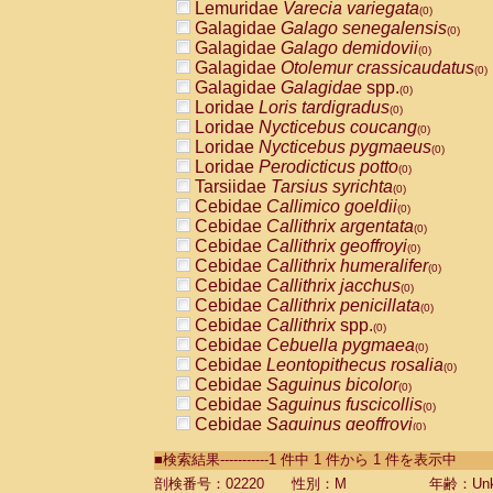
Lemuridae
Varecia variegata
(0)
Galagidae
Galago senegalensis
(0)
Galagidae
Galago demidovii
(0)
Galagidae
Otolemur crassicaudatus
(0)
Galagidae
Galagidae
spp.
(0)
Loridae
Loris tardigradus
(0)
Loridae
Nycticebus coucang
(0)
Loridae
Nycticebus pygmaeus
(0)
Loridae
Perodicticus potto
(0)
Tarsiidae
Tarsius syrichta
(0)
Cebidae
Callimico goeldii
(0)
Cebidae
Callithrix argentata
(0)
Cebidae
Callithrix geoffroyi
(0)
Cebidae
Callithrix humeralifer
(0)
Cebidae
Callithrix jacchus
(0)
Cebidae
Callithrix penicillata
(0)
Cebidae
Callithrix
spp.
(0)
Cebidae
Cebuella pygmaea
(0)
Cebidae
Leontopithecus rosalia
(0)
Cebidae
Saguinus bicolor
(0)
Cebidae
Saguinus fuscicollis
(0)
Cebidae
Saguinus geoffroyi
(0)
Cebidae
Saguinus imperator
(0)
■検索結果-----------1 件中 1 件から 1 件を表示中
Cebidae
Saguinus labiatus
(0)
Cebidae
Saguinus leucopus
剖検番号：02220
性別：M
年齢：Unk
(0)