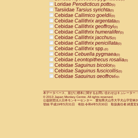
Pitheciidae
Callicebus cupreus
Loridae
Perodicticus potto
(0)
(0)
Pitheciidae
Callicebus donacophilus
Tarsiidae
Tarsius syrichta
(0
(0)
Pitheciidae
Callicebus moloch
Cebidae
Callimico goeldii
(0)
(0)
Pitheciidae
Callicebus torquatus
Cebidae
Callithrix argentata
(0)
(0)
Pitheciidae
Callicebus
spp.
Cebidae
Callithrix geoffroyi
(0)
(0)
Pitheciidae
Chiropotes satanas
Cebidae
Callithrix humeralifer
(0)
(0)
Pitheciidae
Pithecia monachus
Cebidae
Callithrix jacchus
(0)
(0)
Pitheciidae
Pithecia pithecia
Cebidae
Callithrix penicillata
(0)
(0)
Cercopithecidae
Cercocebus agilis
Cebidae
Callithrix
spp.
(0)
(0)
Cercopithecidae
Cercocebus galeritus
Cebidae
Cebuella pygmaea
(0)
Cercopithecidae
Cercocebus torquatu
Cebidae
Leontopithecus rosalia
(0)
Cercopithecidae
Cercocebus torquatus
Cebidae
Saguinus bicolor
(0)
Cercopithecidae
Cercocebus torquatu
Cebidae
Saguinus fuscicollis
(0)
Cercopithecidae
Cercocebus
hybrid
Cebidae
Saguinus geoffroyi
(0)
(0)
Cercopithecidae
Cercocebus
spp.
Cebidae
Saguinus imperator
(0)
(0)
Cercopithecidae
Lophocebus albigen
Cebidae
Saguinus labiatus
(0)
Cercopithecidae
Papio anubis
Cebidae
Saguinus leucopus
本データベース、並びに標本に関するお問い合わせはキュレーター・新宅勇太までお願い
(0)
(0)
© 2013 Japan Monkey Centre. All rights reserved.
Cercopithecidae
Papio cynocephalus
Cebidae
Saguinus midas
(
(0)
公益財団法人日本モンキーセンター 愛知県犬山市大字犬山字官林26番
Cercopithecidae
Papio hamadryas
Cebidae
Saguinus mystax
(0)
登録:平成19年5月31日 有効:令和4年5月30日 取扱責任者:綿貫宏
(0)
Cercopithecidae
Papio papio
Cebidae
Saguinus nigricollis
(0)
(0)
Cercopithecidae
Papio
spp.
Cebidae
Saguinus oedipus
(0)
(1)
Cercopithecidae
Mandrillus leucopha
Cebidae
Saguinus weddelli
(0)
Cercopithecidae
Mandrillus sphinx
Cebidae
Saguinus
spp.
(0)
(0)
Cercopithecidae
Theropithecus gelad
Cebidae
Aotus trivirgatus
(0)
Cercopithecidae
Macaca arctoides
Cebidae
Cebus albifrons
(0)
(0)