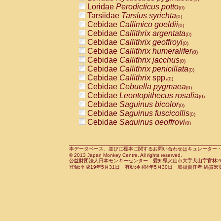
Pitheciidae
Callicebus cupreus
Loridae
Perodicticus potto
(0)
(0)
Pitheciidae
Callicebus donacophilus
Tarsiidae
Tarsius syrichta
(0
(0)
Pitheciidae
Callicebus moloch
Cebidae
Callimico goeldii
(0)
(0)
Pitheciidae
Callicebus torquatus
Cebidae
Callithrix argentata
(0)
(0)
Pitheciidae
Callicebus
spp.
Cebidae
Callithrix geoffroyi
(0)
(0)
Pitheciidae
Chiropotes satanas
Cebidae
Callithrix humeralifer
(0)
(0)
Pitheciidae
Pithecia monachus
Cebidae
Callithrix jacchus
(0)
(0)
Pitheciidae
Pithecia pithecia
Cebidae
Callithrix penicillata
(0)
(0)
Cercopithecidae
Cercocebus agilis
Cebidae
Callithrix
spp.
(0)
(0)
Cercopithecidae
Cercocebus galeritus
Cebidae
Cebuella pygmaea
(0)
Cercopithecidae
Cercocebus torquatu
Cebidae
Leontopithecus rosalia
(0)
Cercopithecidae
Cercocebus torquatus
Cebidae
Saguinus bicolor
(0)
Cercopithecidae
Cercocebus torquatu
Cebidae
Saguinus fuscicollis
(0)
Cercopithecidae
Cercocebus
hybrid
Cebidae
Saguinus geoffroyi
(0)
(0)
Cercopithecidae
Cercocebus
spp.
Cebidae
Saguinus imperator
(0)
(0)
Cercopithecidae
Lophocebus albigen
Cebidae
Saguinus labiatus
(0)
Cercopithecidae
Papio anubis
Cebidae
Saguinus leucopus
本データベース、並びに標本に関するお問い合わせはキュレーター・新宅勇太までお願い
(0)
(0)
© 2013 Japan Monkey Centre. All rights reserved.
Cercopithecidae
Papio cynocephalus
Cebidae
Saguinus midas
(
(0)
公益財団法人日本モンキーセンター 愛知県犬山市大字犬山字官林26番
Cercopithecidae
Papio hamadryas
Cebidae
Saguinus mystax
(0)
登録:平成19年5月31日 有効:令和4年5月30日 取扱責任者:綿貫宏
(0)
Cercopithecidae
Papio papio
Cebidae
Saguinus nigricollis
(0)
(0)
Cercopithecidae
Papio
spp.
Cebidae
Saguinus oedipus
(0)
(1)
Cercopithecidae
Mandrillus leucopha
Cebidae
Saguinus weddelli
(0)
Cercopithecidae
Mandrillus sphinx
Cebidae
Saguinus
spp.
(0)
(0)
Cercopithecidae
Theropithecus gelad
Cebidae
Aotus trivirgatus
(0)
Cercopithecidae
Macaca arctoides
Cebidae
Cebus albifrons
(0)
(0)