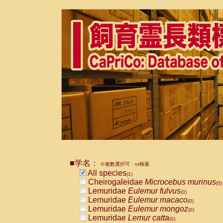
■学名：
※複数選択可・or検索
All species
(1)
Cheirogaleidae
Microcebus murinus
(0)
Lemuridae
Eulemur fulvus
(0)
Lemuridae
Eulemur macaco
(0)
Lemuridae
Eulemur mongoz
(0)
Lemuridae
Lemur catta
(0)