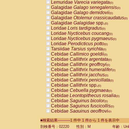
Lemuridae
Varecia variegata
(0)
Galagidae
Galago senegalensis
(0)
Galagidae
Galago demidovii
(0)
Galagidae
Otolemur crassicaudatus
(0)
Galagidae
Galagidae
spp.
(0)
Loridae
Loris tardigradus
(0)
Loridae
Nycticebus coucang
(0)
Loridae
Nycticebus pygmaeus
(0)
Loridae
Perodicticus potto
(0)
Tarsiidae
Tarsius syrichta
(0)
Cebidae
Callimico goeldii
(0)
Cebidae
Callithrix argentata
(0)
Cebidae
Callithrix geoffroyi
(0)
Cebidae
Callithrix humeralifer
(0)
Cebidae
Callithrix jacchus
(0)
Cebidae
Callithrix penicillata
(0)
Cebidae
Callithrix
spp.
(0)
Cebidae
Cebuella pygmaea
(0)
Cebidae
Leontopithecus rosalia
(0)
Cebidae
Saguinus bicolor
(0)
Cebidae
Saguinus fuscicollis
(0)
Cebidae
Saguinus geoffroyi
(0)
Cebidae
Saguinus imperator
(0)
■検索結果-----------1 件中 1 件から 1 件を表示中
Cebidae
Saguinus labiatus
(0)
Cebidae
Saguinus leucopus
剖検番号：02220
性別：M
年齢：Unk
(0)