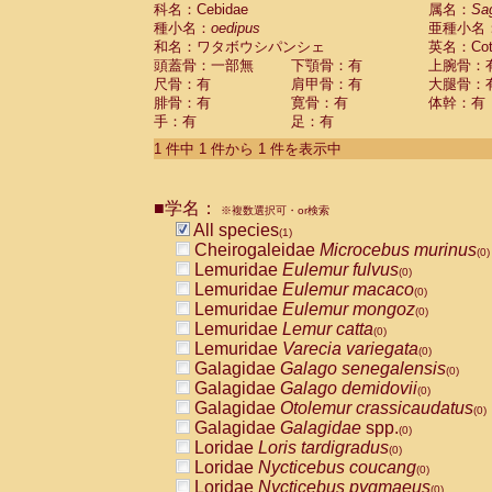
科名：Cebidae
Cebidae
Saguinus midas
属名：
Sa
(0)
種小名：
oedipus
亜種小名
Cebidae
Saguinus mystax
(0)
和名：ワタボウシパンシェ
英名：Cotto
Cebidae
Saguinus nigricollis
(0)
頭蓋骨：一部無
下顎骨：有
上腕骨：
Cebidae
Saguinus oedipus
(1)
尺骨：有
肩甲骨：有
大腿骨：
Cebidae
Saguinus weddelli
(0)
腓骨：有
寛骨：有
体幹：有
Cebidae
Saguinus
spp.
(0)
手：有
足：有
Cebidae
Aotus trivirgatus
(0)
Cebidae
Cebus albifrons
1 件中 1 件から 1 件を表示中
(0)
Cebidae
Cebus apella
(0)
Cebidae
Cebus capucinus
(0)
■学名：
Cebidae
Cebus nigrivittatus
※複数選択可・or検索
(0)
Cebidae
Cebus
spp.
All species
(0)
(1)
Cebidae
Saimiri boliviensis
Cheirogaleidae
Microcebus murinus
(0)
(0)
Cebidae
Saimiri sciureus
Lemuridae
Eulemur fulvus
(0)
(0)
Atelidae
Alouatta caraya
Lemuridae
Eulemur macaco
(0)
(0)
Atelidae
Alouatta fusca
Lemuridae
Eulemur mongoz
(0)
(0)
Atelidae
Alouatta seniculus
Lemuridae
Lemur catta
(0)
(0)
Atelidae
Alouatta
spp.
Lemuridae
Varecia variegata
(0)
(0)
Atelidae
Ateles belzebuth
Galagidae
Galago senegalensis
(0)
(0)
Atelidae
Ateles geoffroyi
Galagidae
Galago demidovii
(0)
(0)
Atelidae
Ateles paniscus
Galagidae
Otolemur crassicaudatus
(0)
(0)
Atelidae
Ateles
spp.
Galagidae
Galagidae
spp.
(0)
(0)
Atelidae
Lagothrix lagothricha
Loridae
Loris tardigradus
(0)
(0)
Atelidae
Lagothrix lagothricha cana
Loridae
Nycticebus coucang
(0)
(0)
Pitheciidae
Cacajao calvus rubicundu
Loridae
Nycticebus pygmaeus
(0)