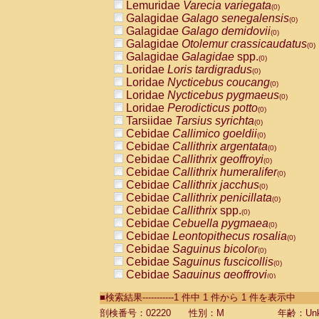
Lemuridae
Varecia variegata
(0)
Galagidae
Galago senegalensis
(0)
Galagidae
Galago demidovii
(0)
Galagidae
Otolemur crassicaudatus
(0)
Galagidae
Galagidae
spp.
(0)
Loridae
Loris tardigradus
(0)
Loridae
Nycticebus coucang
(0)
Loridae
Nycticebus pygmaeus
(0)
Loridae
Perodicticus potto
(0)
Tarsiidae
Tarsius syrichta
(0)
Cebidae
Callimico goeldii
(0)
Cebidae
Callithrix argentata
(0)
Cebidae
Callithrix geoffroyi
(0)
Cebidae
Callithrix humeralifer
(0)
Cebidae
Callithrix jacchus
(0)
Cebidae
Callithrix penicillata
(0)
Cebidae
Callithrix
spp.
(0)
Cebidae
Cebuella pygmaea
(0)
Cebidae
Leontopithecus rosalia
(0)
Cebidae
Saguinus bicolor
(0)
Cebidae
Saguinus fuscicollis
(0)
Cebidae
Saguinus geoffroyi
(0)
Cebidae
Saguinus imperator
(0)
■検索結果-----------1 件中 1 件から 1 件を表示中
Cebidae
Saguinus labiatus
(0)
Cebidae
Saguinus leucopus
剖検番号：02220
性別：M
年齢：Unk
(0)