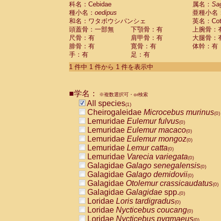
科名：Cebidae
Cebidae
Saguinus midas
属名：
Sa
(0)
種小名：
oedipus
亜種小名
Cebidae
Saguinus mystax
(0)
和名：ワタボウシパンシェ
英名：Cotto
Cebidae
Saguinus nigricollis
(0)
頭蓋骨：一部無
下顎骨：有
上腕骨：
Cebidae
Saguinus oedipus
(1)
尺骨：有
肩甲骨：有
大腿骨：
Cebidae
Saguinus weddelli
(0)
腓骨：有
寛骨：有
体幹：有
Cebidae
Saguinus
spp.
(0)
手：有
足：有
Cebidae
Aotus trivirgatus
(0)
Cebidae
Cebus albifrons
1 件中 1 件から 1 件を表示中
(0)
Cebidae
Cebus apella
(0)
Cebidae
Cebus capucinus
(0)
■学名：
Cebidae
Cebus nigrivittatus
※複数選択可・or検索
(0)
Cebidae
Cebus
spp.
All species
(0)
(1)
Cebidae
Saimiri boliviensis
Cheirogaleidae
Microcebus murinus
(0)
(0)
Cebidae
Saimiri sciureus
Lemuridae
Eulemur fulvus
(0)
(0)
Atelidae
Alouatta caraya
Lemuridae
Eulemur macaco
(0)
(0)
Atelidae
Alouatta fusca
Lemuridae
Eulemur mongoz
(0)
(0)
Atelidae
Alouatta seniculus
Lemuridae
Lemur catta
(0)
(0)
Atelidae
Alouatta
spp.
Lemuridae
Varecia variegata
(0)
(0)
Atelidae
Ateles belzebuth
Galagidae
Galago senegalensis
(0)
(0)
Atelidae
Ateles geoffroyi
Galagidae
Galago demidovii
(0)
(0)
Atelidae
Ateles paniscus
Galagidae
Otolemur crassicaudatus
(0)
(0)
Atelidae
Ateles
spp.
Galagidae
Galagidae
spp.
(0)
(0)
Atelidae
Lagothrix lagothricha
Loridae
Loris tardigradus
(0)
(0)
Atelidae
Lagothrix lagothricha cana
Loridae
Nycticebus coucang
(0)
(0)
Pitheciidae
Cacajao calvus rubicundu
Loridae
Nycticebus pygmaeus
(0)