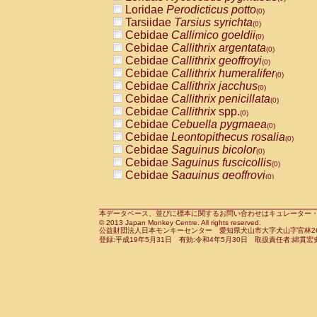
Pitheciidae
Callicebus cupreus
Loridae
Perodicticus potto
(0)
(0)
Pitheciidae
Callicebus donacophilus
Tarsiidae
Tarsius syrichta
(0
(0)
Pitheciidae
Callicebus moloch
Cebidae
Callimico goeldii
(0)
(0)
Pitheciidae
Callicebus torquatus
Cebidae
Callithrix argentata
(0)
(0)
Pitheciidae
Callicebus
spp.
Cebidae
Callithrix geoffroyi
(0)
(0)
Pitheciidae
Chiropotes satanas
Cebidae
Callithrix humeralifer
(0)
(0)
Pitheciidae
Pithecia monachus
Cebidae
Callithrix jacchus
(0)
(0)
Pitheciidae
Pithecia pithecia
Cebidae
Callithrix penicillata
(0)
(0)
Cercopithecidae
Cercocebus agilis
Cebidae
Callithrix
spp.
(0)
(0)
Cercopithecidae
Cercocebus galeritus
Cebidae
Cebuella pygmaea
(0)
Cercopithecidae
Cercocebus torquatu
Cebidae
Leontopithecus rosalia
(0)
Cercopithecidae
Cercocebus torquatus
Cebidae
Saguinus bicolor
(0)
Cercopithecidae
Cercocebus torquatu
Cebidae
Saguinus fuscicollis
(0)
Cercopithecidae
Cercocebus
hybrid
Cebidae
Saguinus geoffroyi
(0)
(0)
Cercopithecidae
Cercocebus
spp.
Cebidae
Saguinus imperator
(0)
(0)
Cercopithecidae
Lophocebus albigen
Cebidae
Saguinus labiatus
(0)
Cercopithecidae
Papio anubis
Cebidae
Saguinus leucopus
本データベース、並びに標本に関するお問い合わせはキュレーター・新宅勇太までお願い
(0)
(0)
© 2013 Japan Monkey Centre. All rights reserved.
Cercopithecidae
Papio cynocephalus
Cebidae
Saguinus midas
(
(0)
公益財団法人日本モンキーセンター 愛知県犬山市大字犬山字官林26番
Cercopithecidae
Papio hamadryas
Cebidae
Saguinus mystax
(0)
登録:平成19年5月31日 有効:令和4年5月30日 取扱責任者:綿貫宏
(0)
Cercopithecidae
Papio papio
Cebidae
Saguinus nigricollis
(0)
(0)
Cercopithecidae
Papio
spp.
Cebidae
Saguinus oedipus
(0)
(1)
Cercopithecidae
Mandrillus leucopha
Cebidae
Saguinus weddelli
(0)
Cercopithecidae
Mandrillus sphinx
Cebidae
Saguinus
spp.
(0)
(0)
Cercopithecidae
Theropithecus gelad
Cebidae
Aotus trivirgatus
(0)
Cercopithecidae
Macaca arctoides
Cebidae
Cebus albifrons
(0)
(0)