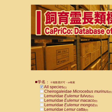
■学名：
※複数選択可・or検索
All species
(1)
Cheirogaleidae
Microcebus murinus
(0)
Lemuridae
Eulemur fulvus
(0)
Lemuridae
Eulemur macaco
(0)
Lemuridae
Eulemur mongoz
(0)
Lemuridae
Lemur catta
(0)