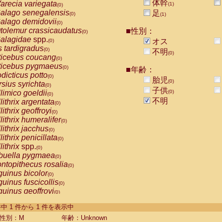
体幹
arecia variegata
(1)
(0)
alago senegalensis
足
(0)
(1)
alago demidovii
(0)
tolemur crassicaudatus
■性別：
(0)
alagidae
spp.
オス
(0)
s tardigradus
(0)
不明
(0)
ticebus coucang
(0)
ticebus pygmaeus
(0)
■年齢：
dicticus potto
(0)
胎児
(0)
rsius syrichta
(0)
子供
limico goeldii
(0)
(0)
不明
lithrix argentata
(0)
lithrix geoffroyi
(0)
lithrix humeralifer
(0)
lithrix jacchus
(0)
lithrix penicillata
(0)
lithrix
spp.
(0)
buella pygmaea
(0)
ntopithecus rosalia
(0)
uinus bicolor
(0)
uinus fuscicollis
(0)
uinus geoffroyi
(0)
uinus imperator
(0)
-1 件中 1 件から 1 件を表示中
uinus labiatus
(0)
guinus leucopus
性別：M
年齢：Unknown
(0)