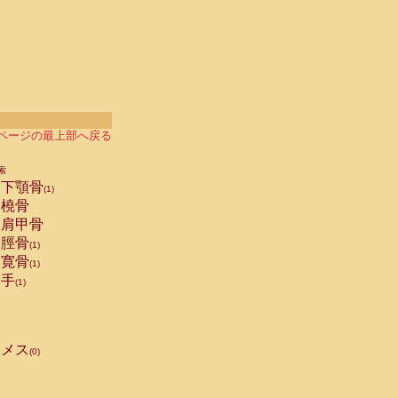
ページの最上部へ戻る
索
下顎骨
(1)
橈骨
肩甲骨
脛骨
(1)
寛骨
(1)
手
(1)
メス
(0)