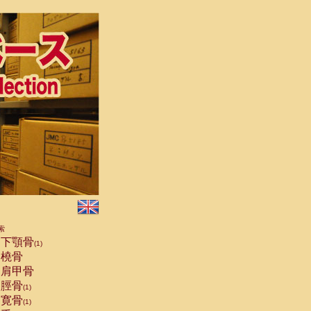
索
下顎骨
(1)
橈骨
肩甲骨
脛骨
(1)
寛骨
(1)