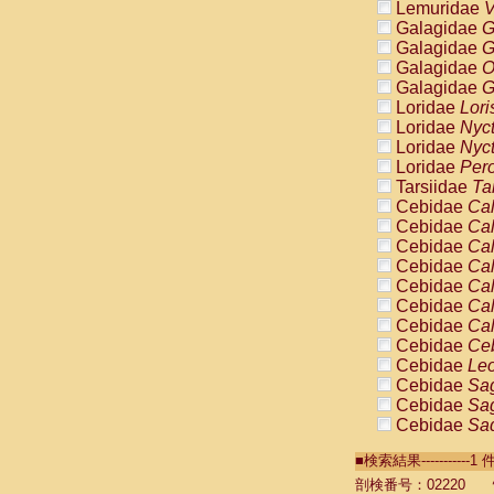
Lemuridae
V
Galagidae
G
Galagidae
G
Galagidae
O
Galagidae
G
Loridae
Lori
Loridae
Nyc
Loridae
Nyc
Loridae
Pero
Tarsiidae
Ta
Cebidae
Cal
Cebidae
Cal
Cebidae
Cal
Cebidae
Cal
Cebidae
Cal
Cebidae
Cal
Cebidae
Cal
Cebidae
Ce
Cebidae
Leo
Cebidae
Sag
Cebidae
Sag
Cebidae
Sag
Cebidae
Sag
■検索結果----------
Cebidae
Sag
Cebidae
Sa
剖検番号：02220