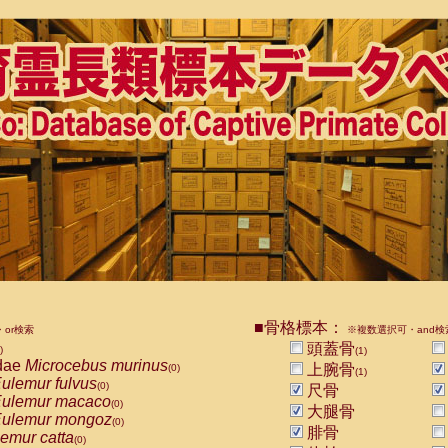
■骨格標本：
or検索
※複数選択可・and検
頭蓋骨
)
(1)
dae
Microcebus murinus
上腕骨
(0)
(1)
ulemur fulvus
(0)
尺骨
ulemur macaco
(0)
大腿骨
ulemur mongoz
(0)
腓骨
emur catta
(0)