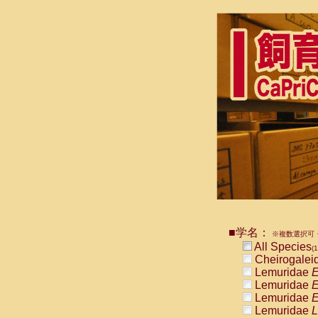
■学名：
※複数選択可・
All Species
(1
Cheirogalei
Lemuridae
E
Lemuridae
E
Lemuridae
E
Lemuridae
L