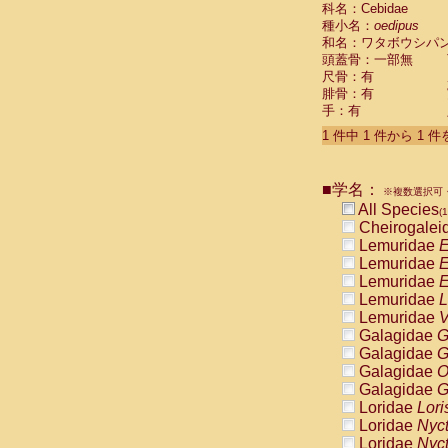
科名：Cebidae
Cebidae
Sa
種小名：
oedipus
Cebidae
Sa
和名：ワタボウシパ
Cebidae
Sag
頭蓋骨：一部無
Cebidae
Sa
尺骨：有
Cebidae
Sag
腓骨：有
Cebidae
Sa
手：有
Cebidae
Aot
Cebidae
Ceb
1 件中 1 件から 1 
Cebidae
Ceb
Cebidae
Ce
■学名：
Cebidae
Ceb
※複数選択可・
Cebidae
Ce
All Species
(1
Cebidae
Sai
Cheirogalei
Cebidae
Sai
Lemuridae
E
Atelidae
Alo
Lemuridae
E
Atelidae
Alo
Lemuridae
E
Atelidae
Alo
Lemuridae
L
Atelidae
Alo
Lemuridae
V
Atelidae
Ate
Galagidae
G
Atelidae
Ate
Galagidae
G
Atelidae
Ate
Galagidae
O
Atelidae
Ate
Galagidae
G
Atelidae
Lag
Loridae
Lori
Atelidae
Lag
Loridae
Nyc
Pitheciidae
Loridae
Nyc