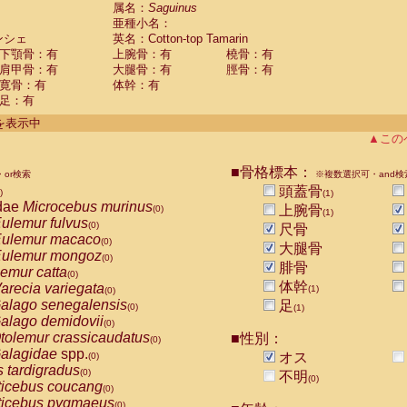
guinus midas
属名：
Saguinus
(0)
亜種小名：
guinus mystax
(0)
ンシェ
英名：Cotton-top Tamarin
uinus nigricollis
(0)
下顎骨：有
上腕骨：有
橈骨：有
guinus oedipus
(1)
肩甲骨：有
大腿骨：有
脛骨：有
uinus weddelli
(0)
寛骨：有
体幹：有
guinus
spp.
(0)
足：有
us trivirgatus
(0)
us albifrons
件を表示中
(0)
us apella
▲この
(0)
bus capucinus
(0)
us nigrivittatus
■骨格標本：
or検索
(0)
※複数選択可・and検
bus
spp.
頭蓋骨
(0)
)
(1)
miri boliviensis
dae
Microcebus murinus
(0)
上腕骨
(0)
(1)
miri sciureus
ulemur fulvus
(0)
(0)
尺骨
uatta caraya
ulemur macaco
(0)
(0)
大腿骨
uatta fusca
ulemur mongoz
(0)
(0)
腓骨
uatta seniculus
emur catta
(0)
(0)
uatta
spp.
体幹
arecia variegata
(0)
(1)
(0)
les belzebuth
alago senegalensis
足
(0)
(0)
(1)
les geoffroyi
alago demidovii
(0)
(0)
les paniscus
tolemur crassicaudatus
■性別：
(0)
(0)
les
spp.
alagidae
spp.
(0)
オス
(0)
othrix lagothricha
s tardigradus
(0)
(0)
不明
(0)
othrix lagothricha cana
ticebus coucang
(0)
(0)
Cacajao calvus rubicundus
ticebus pygmaeus
(0)
(0)