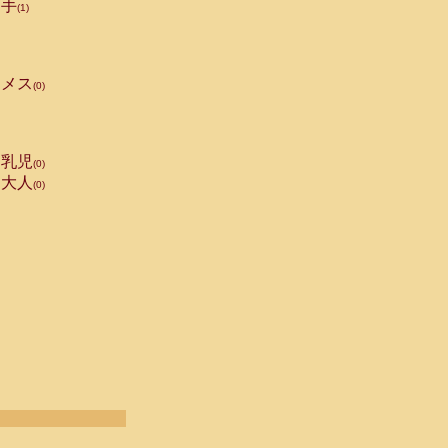
手
(1)
メス
(0)
乳児
(0)
大人
(0)