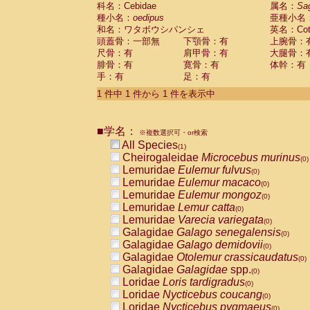
科名：Cebidae
Cebidae
Saguinus midas
属名：
Sa
(0)
種小名：
oedipus
亜種小名
Cebidae
Saguinus mystax
(0)
和名：ワタボウシパンシェ
英名：Cotto
Cebidae
Saguinus nigricollis
(0)
頭蓋骨：一部無
下顎骨：有
上腕骨：
Cebidae
Saguinus oedipus
(1)
尺骨：有
肩甲骨：有
大腿骨：
Cebidae
Saguinus weddelli
(0)
腓骨：有
寛骨：有
体幹：有
Cebidae
Saguinus
spp.
(0)
手：有
足：有
Cebidae
Aotus trivirgatus
(0)
Cebidae
Cebus albifrons
1 件中 1 件から 1 件を表示中
(0)
Cebidae
Cebus apella
(0)
Cebidae
Cebus capucinus
(0)
■学名：
Cebidae
Cebus nigrivittatus
※複数選択可・or検索
(0)
Cebidae
Cebus
spp.
All Species
(0)
(1)
Cebidae
Saimiri boliviensis
Cheirogaleidae
Microcebus murinus
(0)
(0)
Cebidae
Saimiri sciureus
Lemuridae
Eulemur fulvus
(0)
(0)
Atelidae
Alouatta caraya
Lemuridae
Eulemur macaco
(0)
(0)
Atelidae
Alouatta fusca
Lemuridae
Eulemur mongoz
(0)
(0)
Atelidae
Alouatta seniculus
Lemuridae
Lemur catta
(0)
(0)
Atelidae
Alouatta
spp.
Lemuridae
Varecia variegata
(0)
(0)
Atelidae
Ateles belzebuth
Galagidae
Galago senegalensis
(0)
(0)
Atelidae
Ateles geoffroyi
Galagidae
Galago demidovii
(0)
(0)
Atelidae
Ateles paniscus
Galagidae
Otolemur crassicaudatus
(0)
(0)
Atelidae
Ateles
spp.
Galagidae
Galagidae
spp.
(0)
(0)
Atelidae
Lagothrix lagothricha
Loridae
Loris tardigradus
(0)
(0)
Atelidae
Lagothrix lagothricha cana
Loridae
Nycticebus coucang
(0)
(0)
Pitheciidae
Cacajao calvus rubicundu
Loridae
Nycticebus pygmaeus
(0)