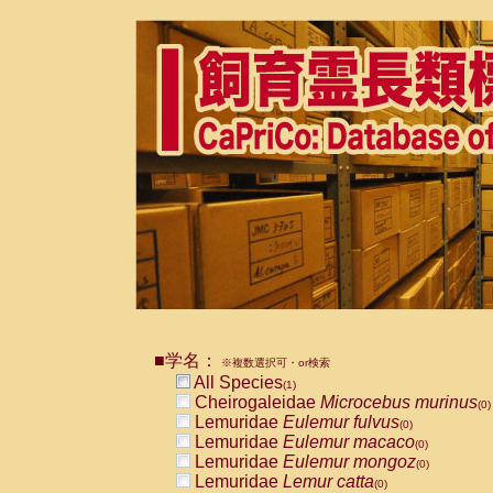
■学名：
※複数選択可・or検索
All Species
(1)
Cheirogaleidae
Microcebus murinus
(0)
Lemuridae
Eulemur fulvus
(0)
Lemuridae
Eulemur macaco
(0)
Lemuridae
Eulemur mongoz
(0)
Lemuridae
Lemur catta
(0)