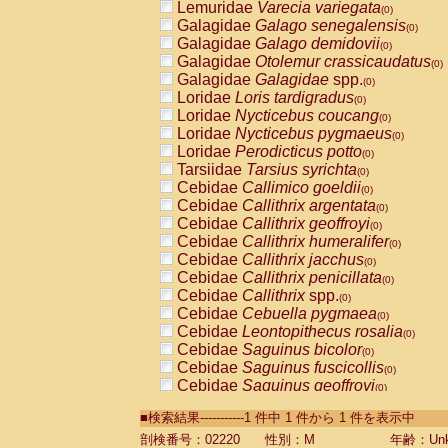
Lemuridae
Varecia variegata
(0)
Galagidae
Galago senegalensis
(0)
Galagidae
Galago demidovii
(0)
Galagidae
Otolemur crassicaudatus
(0)
Galagidae
Galagidae
spp.
(0)
Loridae
Loris tardigradus
(0)
Loridae
Nycticebus coucang
(0)
Loridae
Nycticebus pygmaeus
(0)
Loridae
Perodicticus potto
(0)
Tarsiidae
Tarsius syrichta
(0)
Cebidae
Callimico goeldii
(0)
Cebidae
Callithrix argentata
(0)
Cebidae
Callithrix geoffroyi
(0)
Cebidae
Callithrix humeralifer
(0)
Cebidae
Callithrix jacchus
(0)
Cebidae
Callithrix penicillata
(0)
Cebidae
Callithrix
spp.
(0)
Cebidae
Cebuella pygmaea
(0)
Cebidae
Leontopithecus rosalia
(0)
Cebidae
Saguinus bicolor
(0)
Cebidae
Saguinus fuscicollis
(0)
Cebidae
Saguinus geoffroyi
(0)
Cebidae
Saguinus imperator
(0)
■検索結果-----------1 件中 1 件から 1 件を表示中
Cebidae
Saguinus labiatus
(0)
Cebidae
Saguinus leucopus
剖検番号：02220
性別：M
年齢：Unk
(0)