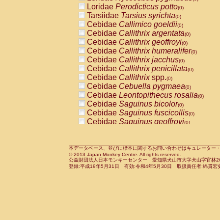
Pitheciidae
Callicebus cupreus
Loridae
Perodicticus potto
(0)
(0)
Pitheciidae
Callicebus donacophilus
Tarsiidae
Tarsius syrichta
(0
(0)
Pitheciidae
Callicebus moloch
Cebidae
Callimico goeldii
(0)
(0)
Pitheciidae
Callicebus torquatus
Cebidae
Callithrix argentata
(0)
(0)
Pitheciidae
Callicebus
spp.
Cebidae
Callithrix geoffroyi
(0)
(0)
Pitheciidae
Chiropotes satanas
Cebidae
Callithrix humeralifer
(0)
(0)
Pitheciidae
Pithecia monachus
Cebidae
Callithrix jacchus
(0)
(0)
Pitheciidae
Pithecia pithecia
Cebidae
Callithrix penicillata
(0)
(0)
Cercopithecidae
Cercocebus agilis
Cebidae
Callithrix
spp.
(0)
(0)
Cercopithecidae
Cercocebus galeritus
Cebidae
Cebuella pygmaea
(0)
Cercopithecidae
Cercocebus torquatu
Cebidae
Leontopithecus rosalia
(0)
Cercopithecidae
Cercocebus torquatus
Cebidae
Saguinus bicolor
(0)
Cercopithecidae
Cercocebus torquatu
Cebidae
Saguinus fuscicollis
(0)
Cercopithecidae
Cercocebus
hybrid
Cebidae
Saguinus geoffroyi
(0)
(0)
Cercopithecidae
Cercocebus
spp.
Cebidae
Saguinus imperator
(0)
(0)
Cercopithecidae
Lophocebus albigen
Cebidae
Saguinus labiatus
(0)
Cercopithecidae
Papio anubis
Cebidae
Saguinus leucopus
本データベース、並びに標本に関するお問い合わせはキュレーター・新宅勇太までお願い
(0)
(0)
© 2013 Japan Monkey Centre. All rights reserved.
Cercopithecidae
Papio cynocephalus
Cebidae
Saguinus midas
(
(0)
公益財団法人日本モンキーセンター 愛知県犬山市大字犬山字官林26番
Cercopithecidae
Papio hamadryas
Cebidae
Saguinus mystax
(0)
登録:平成19年5月31日 有効:令和4年5月30日 取扱責任者:綿貫宏
(0)
Cercopithecidae
Papio papio
Cebidae
Saguinus nigricollis
(0)
(0)
Cercopithecidae
Papio
spp.
Cebidae
Saguinus oedipus
(0)
(1)
Cercopithecidae
Mandrillus leucopha
Cebidae
Saguinus weddelli
(0)
Cercopithecidae
Mandrillus sphinx
Cebidae
Saguinus
spp.
(0)
(0)
Cercopithecidae
Theropithecus gelad
Cebidae
Aotus trivirgatus
(0)
Cercopithecidae
Macaca arctoides
Cebidae
Cebus albifrons
(0)
(0)