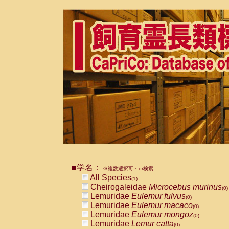
■学名：
※複数選択可・or検索
All Species
(1)
Cheirogaleidae
Microcebus murinus
(0)
Lemuridae
Eulemur fulvus
(0)
Lemuridae
Eulemur macaco
(0)
Lemuridae
Eulemur mongoz
(0)
Lemuridae
Lemur catta
(0)