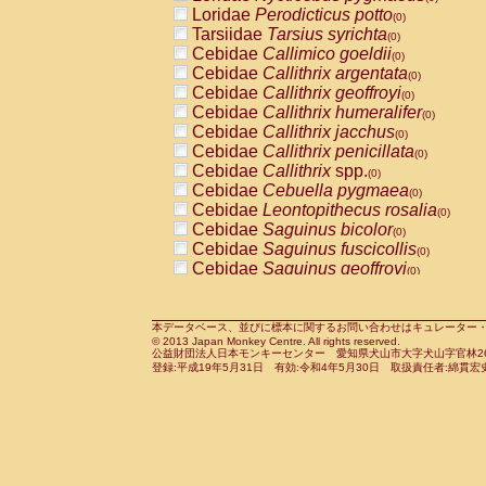
Pitheciidae
Callicebus cupreus
Loridae
Perodicticus potto
(0)
(0)
Pitheciidae
Callicebus donacophilus
Tarsiidae
Tarsius syrichta
(0
(0)
Pitheciidae
Callicebus moloch
Cebidae
Callimico goeldii
(0)
(0)
Pitheciidae
Callicebus torquatus
Cebidae
Callithrix argentata
(0)
(0)
Pitheciidae
Callicebus
spp.
Cebidae
Callithrix geoffroyi
(0)
(0)
Pitheciidae
Chiropotes satanas
Cebidae
Callithrix humeralifer
(0)
(0)
Pitheciidae
Pithecia monachus
Cebidae
Callithrix jacchus
(0)
(0)
Pitheciidae
Pithecia pithecia
Cebidae
Callithrix penicillata
(0)
(0)
Cercopithecidae
Cercocebus agilis
Cebidae
Callithrix
spp.
(0)
(0)
Cercopithecidae
Cercocebus galeritus
Cebidae
Cebuella pygmaea
(0)
Cercopithecidae
Cercocebus torquatu
Cebidae
Leontopithecus rosalia
(0)
Cercopithecidae
Cercocebus torquatus
Cebidae
Saguinus bicolor
(0)
Cercopithecidae
Cercocebus torquatu
Cebidae
Saguinus fuscicollis
(0)
Cercopithecidae
Cercocebus
hybrid
Cebidae
Saguinus geoffroyi
(0)
(0)
Cercopithecidae
Cercocebus
spp.
Cebidae
Saguinus imperator
(0)
(0)
Cercopithecidae
Lophocebus albigen
Cebidae
Saguinus labiatus
(0)
Cercopithecidae
Papio anubis
Cebidae
Saguinus leucopus
本データベース、並びに標本に関するお問い合わせはキュレーター・新宅勇太までお願い
(0)
(0)
© 2013 Japan Monkey Centre. All rights reserved.
Cercopithecidae
Papio cynocephalus
Cebidae
Saguinus midas
(
(0)
公益財団法人日本モンキーセンター 愛知県犬山市大字犬山字官林26番
Cercopithecidae
Papio hamadryas
Cebidae
Saguinus mystax
(0)
登録:平成19年5月31日 有効:令和4年5月30日 取扱責任者:綿貫宏
(0)
Cercopithecidae
Papio papio
Cebidae
Saguinus nigricollis
(0)
(0)
Cercopithecidae
Papio
spp.
Cebidae
Saguinus oedipus
(0)
(1)
Cercopithecidae
Mandrillus leucopha
Cebidae
Saguinus weddelli
(0)
Cercopithecidae
Mandrillus sphinx
Cebidae
Saguinus
spp.
(0)
(0)
Cercopithecidae
Theropithecus gelad
Cebidae
Aotus trivirgatus
(0)
Cercopithecidae
Macaca arctoides
Cebidae
Cebus albifrons
(0)
(0)