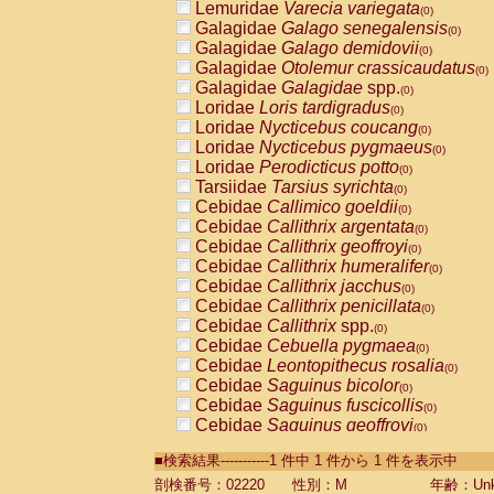
Lemuridae
Varecia variegata
(0)
Galagidae
Galago senegalensis
(0)
Galagidae
Galago demidovii
(0)
Galagidae
Otolemur crassicaudatus
(0)
Galagidae
Galagidae
spp.
(0)
Loridae
Loris tardigradus
(0)
Loridae
Nycticebus coucang
(0)
Loridae
Nycticebus pygmaeus
(0)
Loridae
Perodicticus potto
(0)
Tarsiidae
Tarsius syrichta
(0)
Cebidae
Callimico goeldii
(0)
Cebidae
Callithrix argentata
(0)
Cebidae
Callithrix geoffroyi
(0)
Cebidae
Callithrix humeralifer
(0)
Cebidae
Callithrix jacchus
(0)
Cebidae
Callithrix penicillata
(0)
Cebidae
Callithrix
spp.
(0)
Cebidae
Cebuella pygmaea
(0)
Cebidae
Leontopithecus rosalia
(0)
Cebidae
Saguinus bicolor
(0)
Cebidae
Saguinus fuscicollis
(0)
Cebidae
Saguinus geoffroyi
(0)
Cebidae
Saguinus imperator
(0)
■検索結果-----------1 件中 1 件から 1 件を表示中
Cebidae
Saguinus labiatus
(0)
Cebidae
Saguinus leucopus
剖検番号：02220
性別：M
年齢：Unk
(0)