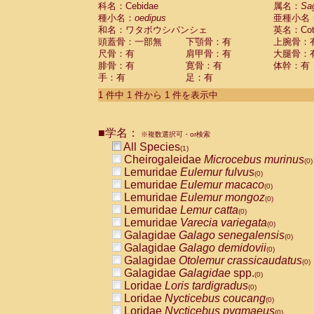
科名：Cebidae
Cebidae
Saguinus midas
属名：
Sa
(0)
種小名：
oedipus
亜種小名
Cebidae
Saguinus mystax
(0)
和名：ワタボウシパンシェ
英名：Cotto
Cebidae
Saguinus nigricollis
(0)
頭蓋骨：一部無
下顎骨：有
上腕骨：
Cebidae
Saguinus oedipus
(1)
尺骨：有
肩甲骨：有
大腿骨：
Cebidae
Saguinus weddelli
(0)
腓骨：有
寛骨：有
体幹：有
Cebidae
Saguinus
spp.
(0)
手：有
足：有
Cebidae
Aotus trivirgatus
(0)
Cebidae
Cebus albifrons
1 件中 1 件から 1 件を表示中
(0)
Cebidae
Cebus apella
(0)
Cebidae
Cebus capucinus
(0)
■学名：
Cebidae
Cebus nigrivittatus
※複数選択可・or検索
(0)
Cebidae
Cebus
spp.
All Species
(0)
(1)
Cebidae
Saimiri boliviensis
Cheirogaleidae
Microcebus murinus
(0)
(0)
Cebidae
Saimiri sciureus
Lemuridae
Eulemur fulvus
(0)
(0)
Atelidae
Alouatta caraya
Lemuridae
Eulemur macaco
(0)
(0)
Atelidae
Alouatta fusca
Lemuridae
Eulemur mongoz
(0)
(0)
Atelidae
Alouatta seniculus
Lemuridae
Lemur catta
(0)
(0)
Atelidae
Alouatta
spp.
Lemuridae
Varecia variegata
(0)
(0)
Atelidae
Ateles belzebuth
Galagidae
Galago senegalensis
(0)
(0)
Atelidae
Ateles geoffroyi
Galagidae
Galago demidovii
(0)
(0)
Atelidae
Ateles paniscus
Galagidae
Otolemur crassicaudatus
(0)
(0)
Atelidae
Ateles
spp.
Galagidae
Galagidae
spp.
(0)
(0)
Atelidae
Lagothrix lagothricha
Loridae
Loris tardigradus
(0)
(0)
Atelidae
Lagothrix lagothricha cana
Loridae
Nycticebus coucang
(0)
(0)
Pitheciidae
Cacajao calvus rubicundu
Loridae
Nycticebus pygmaeus
(0)