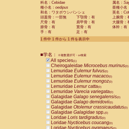
科名：Cebidae
Cebidae
Saguinus midas
属名：
Sa
(0)
種小名：
oedipus
亜種小名
Cebidae
Saguinus mystax
(0)
和名：ワタボウシパンシェ
英名：Cotto
Cebidae
Saguinus nigricollis
(0)
頭蓋骨：一部無
下顎骨：有
上腕骨：
Cebidae
Saguinus oedipus
(1)
尺骨：有
肩甲骨：有
大腿骨：
Cebidae
Saguinus weddelli
(0)
腓骨：有
寛骨：有
体幹：有
Cebidae
Saguinus
spp.
(0)
手：有
足：有
Cebidae
Aotus trivirgatus
(0)
Cebidae
Cebus albifrons
1 件中 1 件から 1 件を表示中
(0)
Cebidae
Cebus apella
(0)
Cebidae
Cebus capucinus
(0)
■学名：
Cebidae
Cebus nigrivittatus
※複数選択可・or検索
(0)
Cebidae
Cebus
spp.
All species
(0)
(1)
Cebidae
Saimiri boliviensis
Cheirogaleidae
Microcebus murinus
(0)
(0)
Cebidae
Saimiri sciureus
Lemuridae
Eulemur fulvus
(0)
(0)
Atelidae
Alouatta caraya
Lemuridae
Eulemur macaco
(0)
(0)
Atelidae
Alouatta fusca
Lemuridae
Eulemur mongoz
(0)
(0)
Atelidae
Alouatta seniculus
Lemuridae
Lemur catta
(0)
(0)
Atelidae
Alouatta
spp.
Lemuridae
Varecia variegata
(0)
(0)
Atelidae
Ateles belzebuth
Galagidae
Galago senegalensis
(0)
(0)
Atelidae
Ateles geoffroyi
Galagidae
Galago demidovii
(0)
(0)
Atelidae
Ateles paniscus
Galagidae
Otolemur crassicaudatus
(0)
(0)
Atelidae
Ateles
spp.
Galagidae
Galagidae
spp.
(0)
(0)
Atelidae
Lagothrix lagothricha
Loridae
Loris tardigradus
(0)
(0)
Atelidae
Lagothrix lagothricha cana
Loridae
Nycticebus coucang
(0)
(0)
Pitheciidae
Cacajao calvus rubicundu
Loridae
Nycticebus pygmaeus
(0)