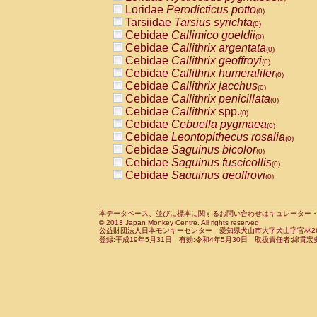
Pitheciidae
Callicebus cupreus
Loridae
Perodicticus potto
(0)
(0)
Pitheciidae
Callicebus donacophilus
Tarsiidae
Tarsius syrichta
(0
(0)
Pitheciidae
Callicebus moloch
Cebidae
Callimico goeldii
(0)
(0)
Pitheciidae
Callicebus torquatus
Cebidae
Callithrix argentata
(0)
(0)
Pitheciidae
Callicebus
spp.
Cebidae
Callithrix geoffroyi
(0)
(0)
Pitheciidae
Chiropotes satanas
Cebidae
Callithrix humeralifer
(0)
(0)
Pitheciidae
Pithecia monachus
Cebidae
Callithrix jacchus
(0)
(0)
Pitheciidae
Pithecia pithecia
Cebidae
Callithrix penicillata
(0)
(0)
Cercopithecidae
Cercocebus agilis
Cebidae
Callithrix
spp.
(0)
(0)
Cercopithecidae
Cercocebus galeritus
Cebidae
Cebuella pygmaea
(0)
Cercopithecidae
Cercocebus torquatu
Cebidae
Leontopithecus rosalia
(0)
Cercopithecidae
Cercocebus torquatus
Cebidae
Saguinus bicolor
(0)
Cercopithecidae
Cercocebus torquatu
Cebidae
Saguinus fuscicollis
(0)
Cercopithecidae
Cercocebus
hybrid
Cebidae
Saguinus geoffroyi
(0)
(0)
Cercopithecidae
Cercocebus
spp.
Cebidae
Saguinus imperator
(0)
(0)
Cercopithecidae
Lophocebus albigen
Cebidae
Saguinus labiatus
(0)
Cercopithecidae
Papio anubis
Cebidae
Saguinus leucopus
本データベース、並びに標本に関するお問い合わせはキュレーター・新宅勇太までお願い
(0)
(0)
© 2013 Japan Monkey Centre. All rights reserved.
Cercopithecidae
Papio cynocephalus
Cebidae
Saguinus midas
(
(0)
公益財団法人日本モンキーセンター 愛知県犬山市大字犬山字官林26番
Cercopithecidae
Papio hamadryas
Cebidae
Saguinus mystax
(0)
登録:平成19年5月31日 有効:令和4年5月30日 取扱責任者:綿貫宏
(0)
Cercopithecidae
Papio papio
Cebidae
Saguinus nigricollis
(0)
(0)
Cercopithecidae
Papio
spp.
Cebidae
Saguinus oedipus
(0)
(1)
Cercopithecidae
Mandrillus leucopha
Cebidae
Saguinus weddelli
(0)
Cercopithecidae
Mandrillus sphinx
Cebidae
Saguinus
spp.
(0)
(0)
Cercopithecidae
Theropithecus gelad
Cebidae
Aotus trivirgatus
(0)
Cercopithecidae
Macaca arctoides
Cebidae
Cebus albifrons
(0)
(0)