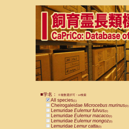
■学名：
※複数選択可・or検索
All species
(1)
Cheirogaleidae
Microcebus murinus
(0)
Lemuridae
Eulemur fulvus
(0)
Lemuridae
Eulemur macaco
(0)
Lemuridae
Eulemur mongoz
(0)
Lemuridae
Lemur catta
(0)