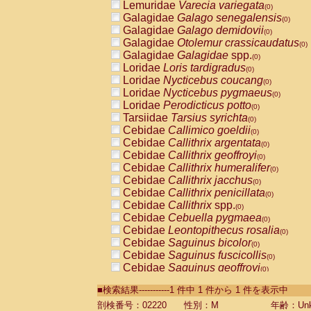
Lemuridae
Varecia variegata
(0)
Galagidae
Galago senegalensis
(0)
Galagidae
Galago demidovii
(0)
Galagidae
Otolemur crassicaudatus
(0)
Galagidae
Galagidae
spp.
(0)
Loridae
Loris tardigradus
(0)
Loridae
Nycticebus coucang
(0)
Loridae
Nycticebus pygmaeus
(0)
Loridae
Perodicticus potto
(0)
Tarsiidae
Tarsius syrichta
(0)
Cebidae
Callimico goeldii
(0)
Cebidae
Callithrix argentata
(0)
Cebidae
Callithrix geoffroyi
(0)
Cebidae
Callithrix humeralifer
(0)
Cebidae
Callithrix jacchus
(0)
Cebidae
Callithrix penicillata
(0)
Cebidae
Callithrix
spp.
(0)
Cebidae
Cebuella pygmaea
(0)
Cebidae
Leontopithecus rosalia
(0)
Cebidae
Saguinus bicolor
(0)
Cebidae
Saguinus fuscicollis
(0)
Cebidae
Saguinus geoffroyi
(0)
Cebidae
Saguinus imperator
(0)
■検索結果-----------1 件中 1 件から 1 件を表示中
Cebidae
Saguinus labiatus
(0)
Cebidae
Saguinus leucopus
剖検番号：02220
性別：M
年齢：Unk
(0)