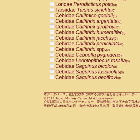
Pitheciidae
Callicebus cupreus
Loridae
Perodicticus potto
(0)
(0)
Pitheciidae
Callicebus donacophilus
Tarsiidae
Tarsius syrichta
(0
(0)
Pitheciidae
Callicebus moloch
Cebidae
Callimico goeldii
(0)
(0)
Pitheciidae
Callicebus torquatus
Cebidae
Callithrix argentata
(0)
(0)
Pitheciidae
Callicebus
spp.
Cebidae
Callithrix geoffroyi
(0)
(0)
Pitheciidae
Chiropotes satanas
Cebidae
Callithrix humeralifer
(0)
(0)
Pitheciidae
Pithecia monachus
Cebidae
Callithrix jacchus
(0)
(0)
Pitheciidae
Pithecia pithecia
Cebidae
Callithrix penicillata
(0)
(0)
Cercopithecidae
Cercocebus agilis
Cebidae
Callithrix
spp.
(0)
(0)
Cercopithecidae
Cercocebus galeritus
Cebidae
Cebuella pygmaea
(0)
Cercopithecidae
Cercocebus torquatu
Cebidae
Leontopithecus rosalia
(0)
Cercopithecidae
Cercocebus torquatus
Cebidae
Saguinus bicolor
(0)
Cercopithecidae
Cercocebus torquatu
Cebidae
Saguinus fuscicollis
(0)
Cercopithecidae
Cercocebus
hybrid
Cebidae
Saguinus geoffroyi
(0)
(0)
Cercopithecidae
Cercocebus
spp.
Cebidae
Saguinus imperator
(0)
(0)
Cercopithecidae
Lophocebus albigen
Cebidae
Saguinus labiatus
(0)
Cercopithecidae
Papio anubis
Cebidae
Saguinus leucopus
本データベース、並びに標本に関するお問い合わせはキュレーター・新宅勇太までお願い
(0)
(0)
© 2013 Japan Monkey Centre. All rights reserved.
Cercopithecidae
Papio cynocephalus
Cebidae
Saguinus midas
(
(0)
公益財団法人日本モンキーセンター 愛知県犬山市大字犬山字官林26番
Cercopithecidae
Papio hamadryas
Cebidae
Saguinus mystax
(0)
登録:平成19年5月31日 有効:令和4年5月30日 取扱責任者:綿貫宏
(0)
Cercopithecidae
Papio papio
Cebidae
Saguinus nigricollis
(0)
(0)
Cercopithecidae
Papio
spp.
Cebidae
Saguinus oedipus
(0)
(1)
Cercopithecidae
Mandrillus leucopha
Cebidae
Saguinus weddelli
(0)
Cercopithecidae
Mandrillus sphinx
Cebidae
Saguinus
spp.
(0)
(0)
Cercopithecidae
Theropithecus gelad
Cebidae
Aotus trivirgatus
(0)
Cercopithecidae
Macaca arctoides
Cebidae
Cebus albifrons
(0)
(0)