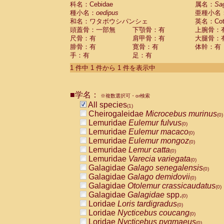
科名：Cebidae
Cebidae
Saguinus midas
属名：
Sa
(0)
種小名：
oedipus
亜種小名
Cebidae
Saguinus mystax
(0)
和名：ワタボウシパンシェ
英名：Cotto
Cebidae
Saguinus nigricollis
(0)
頭蓋骨：一部無
下顎骨：有
上腕骨：
Cebidae
Saguinus oedipus
(1)
尺骨：有
肩甲骨：有
大腿骨：
Cebidae
Saguinus weddelli
(0)
腓骨：有
寛骨：有
体幹：有
Cebidae
Saguinus
spp.
(0)
手：有
足：有
Cebidae
Aotus trivirgatus
(0)
Cebidae
Cebus albifrons
1 件中 1 件から 1 件を表示中
(0)
Cebidae
Cebus apella
(0)
Cebidae
Cebus capucinus
(0)
■学名：
Cebidae
Cebus nigrivittatus
※複数選択可・or検索
(0)
Cebidae
Cebus
spp.
All species
(0)
(1)
Cebidae
Saimiri boliviensis
Cheirogaleidae
Microcebus murinus
(0)
(0)
Cebidae
Saimiri sciureus
Lemuridae
Eulemur fulvus
(0)
(0)
Atelidae
Alouatta caraya
Lemuridae
Eulemur macaco
(0)
(0)
Atelidae
Alouatta fusca
Lemuridae
Eulemur mongoz
(0)
(0)
Atelidae
Alouatta seniculus
Lemuridae
Lemur catta
(0)
(0)
Atelidae
Alouatta
spp.
Lemuridae
Varecia variegata
(0)
(0)
Atelidae
Ateles belzebuth
Galagidae
Galago senegalensis
(0)
(0)
Atelidae
Ateles geoffroyi
Galagidae
Galago demidovii
(0)
(0)
Atelidae
Ateles paniscus
Galagidae
Otolemur crassicaudatus
(0)
(0)
Atelidae
Ateles
spp.
Galagidae
Galagidae
spp.
(0)
(0)
Atelidae
Lagothrix lagothricha
Loridae
Loris tardigradus
(0)
(0)
Atelidae
Lagothrix lagothricha cana
Loridae
Nycticebus coucang
(0)
(0)
Pitheciidae
Cacajao calvus rubicundu
Loridae
Nycticebus pygmaeus
(0)