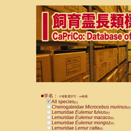
■学名：
※複数選択可・or検索
All species
(1)
Cheirogaleidae
Microcebus murinus
(0)
Lemuridae
Eulemur fulvus
(0)
Lemuridae
Eulemur macaco
(0)
Lemuridae
Eulemur mongoz
(0)
Lemuridae
Lemur catta
(0)