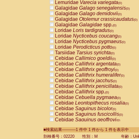
Lemuridae
Varecia variegata
(0)
Galagidae
Galago senegalensis
(0)
Galagidae
Galago demidovii
(0)
Galagidae
Otolemur crassicaudatus
(0)
Galagidae
Galagidae
spp.
(0)
Loridae
Loris tardigradus
(0)
Loridae
Nycticebus coucang
(0)
Loridae
Nycticebus pygmaeus
(0)
Loridae
Perodicticus potto
(0)
Tarsiidae
Tarsius syrichta
(0)
Cebidae
Callimico goeldii
(0)
Cebidae
Callithrix argentata
(0)
Cebidae
Callithrix geoffroyi
(0)
Cebidae
Callithrix humeralifer
(0)
Cebidae
Callithrix jacchus
(0)
Cebidae
Callithrix penicillata
(0)
Cebidae
Callithrix
spp.
(0)
Cebidae
Cebuella pygmaea
(0)
Cebidae
Leontopithecus rosalia
(0)
Cebidae
Saguinus bicolor
(0)
Cebidae
Saguinus fuscicollis
(0)
Cebidae
Saguinus geoffroyi
(0)
Cebidae
Saguinus imperator
(0)
■検索結果-----------1 件中 1 件から 1 件を表示中
Cebidae
Saguinus labiatus
(0)
Cebidae
Saguinus leucopus
剖検番号：02220
性別：M
年齢：Unk
(0)