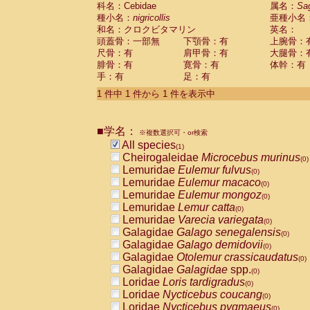
科名：Cebidae
Cebidae
Saguinus midas
属名：
Sa
(0)
種小名：
nigricollis
亜種小名
Cebidae
Saguinus mystax
(0)
和名：クロクビタマリン
英名：
Cebidae
Saguinus nigricollis
(1)
頭蓋骨：一部無
下顎骨：有
上腕骨：
Cebidae
Saguinus oedipus
(0)
尺骨：有
肩甲骨：有
大腿骨：
Cebidae
Saguinus weddelli
(0)
腓骨：有
寛骨：有
体幹：有
Cebidae
Saguinus
spp.
(0)
手：有
足：有
Cebidae
Aotus trivirgatus
(0)
Cebidae
Cebus albifrons
1 件中 1 件から 1 件を表示中
(0)
Cebidae
Cebus apella
(0)
Cebidae
Cebus capucinus
(0)
■学名：
Cebidae
Cebus nigrivittatus
※複数選択可・or検索
(0)
Cebidae
Cebus
spp.
All species
(0)
(1)
Cebidae
Saimiri boliviensis
Cheirogaleidae
Microcebus murinus
(0)
(0)
Cebidae
Saimiri sciureus
Lemuridae
Eulemur fulvus
(0)
(0)
Atelidae
Alouatta caraya
Lemuridae
Eulemur macaco
(0)
(0)
Atelidae
Alouatta fusca
Lemuridae
Eulemur mongoz
(0)
(0)
Atelidae
Alouatta seniculus
Lemuridae
Lemur catta
(0)
(0)
Atelidae
Alouatta
spp.
Lemuridae
Varecia variegata
(0)
(0)
Atelidae
Ateles belzebuth
Galagidae
Galago senegalensis
(0)
(0)
Atelidae
Ateles geoffroyi
Galagidae
Galago demidovii
(0)
(0)
Atelidae
Ateles paniscus
Galagidae
Otolemur crassicaudatus
(0)
(0)
Atelidae
Ateles
spp.
Galagidae
Galagidae
spp.
(0)
(0)
Atelidae
Lagothrix lagothricha
Loridae
Loris tardigradus
(0)
(0)
Atelidae
Lagothrix lagothricha cana
Loridae
Nycticebus coucang
(0)
(0)
Pitheciidae
Cacajao calvus rubicundu
Loridae
Nycticebus pygmaeus
(0)