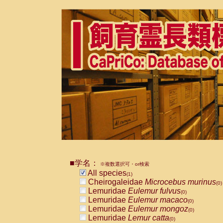
■学名：
※複数選択可・or検索
All species
(1)
Cheirogaleidae
Microcebus murinus
(0)
Lemuridae
Eulemur fulvus
(0)
Lemuridae
Eulemur macaco
(0)
Lemuridae
Eulemur mongoz
(0)
Lemuridae
Lemur catta
(0)