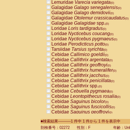
Lemuridae
Varecia variegata
(0)
Galagidae
Galago senegalensis
(0)
Galagidae
Galago demidovii
(0)
Galagidae
Otolemur crassicaudatus
(0)
Galagidae
Galagidae
spp.
(0)
Loridae
Loris tardigradus
(0)
Loridae
Nycticebus coucang
(0)
Loridae
Nycticebus pygmaeus
(0)
Loridae
Perodicticus potto
(0)
Tarsiidae
Tarsius syrichta
(0)
Cebidae
Callimico goeldii
(0)
Cebidae
Callithrix argentata
(0)
Cebidae
Callithrix geoffroyi
(0)
Cebidae
Callithrix humeralifer
(0)
Cebidae
Callithrix jacchus
(0)
Cebidae
Callithrix penicillata
(0)
Cebidae
Callithrix
spp.
(0)
Cebidae
Cebuella pygmaea
(0)
Cebidae
Leontopithecus rosalia
(0)
Cebidae
Saguinus bicolor
(0)
Cebidae
Saguinus fuscicollis
(0)
Cebidae
Saguinus geoffroyi
(0)
Cebidae
Saguinus imperator
(0)
■検索結果-----------1 件中 1 件から 1 件を表示中
Cebidae
Saguinus labiatus
(0)
Cebidae
Saguinus leucopus
剖検番号：02272
性別：F
年齢：Unk
(0)