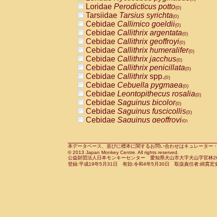
Pitheciidae
Callicebus cupreus
Loridae
Perodicticus potto
(0)
(0)
Pitheciidae
Callicebus donacophilus
Tarsiidae
Tarsius syrichta
(0
(0)
Pitheciidae
Callicebus moloch
Cebidae
Callimico goeldii
(0)
(0)
Pitheciidae
Callicebus torquatus
Cebidae
Callithrix argentata
(0)
(0)
Pitheciidae
Callicebus
spp.
Cebidae
Callithrix geoffroyi
(0)
(0)
Pitheciidae
Chiropotes satanas
Cebidae
Callithrix humeralifer
(0)
(0)
Pitheciidae
Pithecia monachus
Cebidae
Callithrix jacchus
(0)
(0)
Pitheciidae
Pithecia pithecia
Cebidae
Callithrix penicillata
(0)
(0)
Cercopithecidae
Cercocebus agilis
Cebidae
Callithrix
spp.
(0)
(0)
Cercopithecidae
Cercocebus galeritus
Cebidae
Cebuella pygmaea
(0)
Cercopithecidae
Cercocebus torquatu
Cebidae
Leontopithecus rosalia
(0)
Cercopithecidae
Cercocebus torquatus
Cebidae
Saguinus bicolor
(0)
Cercopithecidae
Cercocebus torquatu
Cebidae
Saguinus fuscicollis
(0)
Cercopithecidae
Cercocebus
hybrid
Cebidae
Saguinus geoffroyi
(0)
(0)
Cercopithecidae
Cercocebus
spp.
Cebidae
Saguinus imperator
(0)
(0)
Cercopithecidae
Lophocebus albigen
Cebidae
Saguinus labiatus
(0)
Cercopithecidae
Papio anubis
Cebidae
Saguinus leucopus
本データベース、並びに標本に関するお問い合わせはキュレーター・新宅勇太までお願い
(0)
(0)
© 2013 Japan Monkey Centre. All rights reserved.
Cercopithecidae
Papio cynocephalus
Cebidae
Saguinus midas
(
(0)
公益財団法人日本モンキーセンター 愛知県犬山市大字犬山字官林26番
Cercopithecidae
Papio hamadryas
Cebidae
Saguinus mystax
(0)
登録:平成19年5月31日 有効:令和4年5月30日 取扱責任者:綿貫宏
(0)
Cercopithecidae
Papio papio
Cebidae
Saguinus nigricollis
(0)
(1)
Cercopithecidae
Papio
spp.
Cebidae
Saguinus oedipus
(0)
(0)
Cercopithecidae
Mandrillus leucopha
Cebidae
Saguinus weddelli
(0)
Cercopithecidae
Mandrillus sphinx
Cebidae
Saguinus
spp.
(0)
(0)
Cercopithecidae
Theropithecus gelad
Cebidae
Aotus trivirgatus
(0)
Cercopithecidae
Macaca arctoides
Cebidae
Cebus albifrons
(0)
(0)