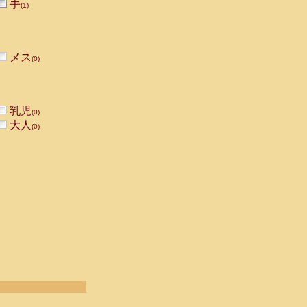
手
(1)
メス
(0)
乳児
(0)
大人
(0)