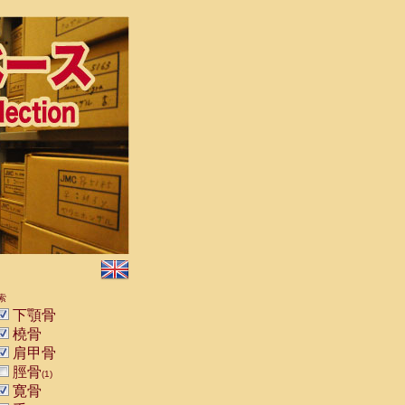
索
下顎骨
橈骨
肩甲骨
脛骨
(1)
寛骨