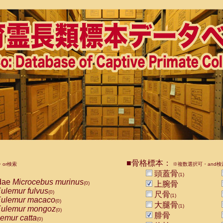
■骨格標本：
or検索
※複数選択可・and検
頭蓋骨
(1)
dae
Microcebus murinus
上腕骨
(0)
ulemur fulvus
(0)
尺骨
(1)
ulemur macaco
(0)
大腿骨
(1)
ulemur mongoz
(0)
腓骨
emur catta
(0)