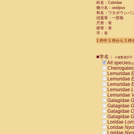
科名：Cebidae
Cebidae
Sa
種小名：
oedipus
Cebidae
Sa
和名：ワタボウシパ
Cebidae
Sag
頭蓋骨：一部無
Cebidae
Sa
尺骨：有
Cebidae
Sag
腓骨：有
Cebidae
Sa
手：有
Cebidae
Aot
Cebidae
Ceb
1 件中 1 件から 1 
Cebidae
Ceb
Cebidae
Ce
■学名：
Cebidae
Ceb
※複数選択可・
Cebidae
Ce
All species
(1)
Cebidae
Sai
Cheirogalei
Cebidae
Sai
Lemuridae
E
Atelidae
Alo
Lemuridae
E
Atelidae
Alo
Lemuridae
E
Atelidae
Alo
Lemuridae
L
Atelidae
Alo
Lemuridae
V
Atelidae
Ate
Galagidae
G
Atelidae
Ate
Galagidae
G
Atelidae
Ate
Galagidae
O
Atelidae
Ate
Galagidae
G
Atelidae
Lag
Loridae
Lori
Atelidae
Lag
Loridae
Nyc
Pitheciidae
Loridae
Nyc