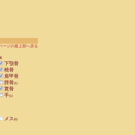
ページの最上部へ戻る
索
下顎骨
橈骨
肩甲骨
脛骨
(1)
寛骨
手
(1)
メス
(0)