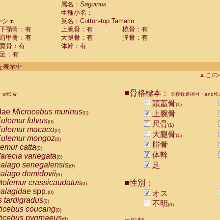
guinus midas
属名：
Saguinus
(0)
亜種小名：
guinus mystax
(0)
ンシェ
英名：Cotton-top Tamarin
uinus nigricollis
(0)
下顎骨：有
上腕骨：有
橈骨：有
guinus oedipus
(1)
肩甲骨：有
大腿骨：有
脛骨：有
uinus weddelli
(0)
寛骨：有
体幹：有
guinus
spp.
(0)
足：有
us trivirgatus
(0)
us albifrons
件を表示中
(0)
us apella
▲この
(0)
bus capucinus
(0)
us nigrivittatus
■骨格標本：
or検索
(0)
※複数選択可・and検
bus
spp.
頭蓋骨
(0)
(1)
miri boliviensis
dae
Microcebus murinus
(0)
上腕骨
(0)
miri sciureus
ulemur fulvus
(0)
(0)
尺骨
(1)
uatta caraya
ulemur macaco
(0)
(0)
大腿骨
(1)
uatta fusca
ulemur mongoz
(0)
(0)
腓骨
uatta seniculus
emur catta
(0)
(0)
uatta
spp.
体幹
arecia variegata
(0)
(0)
les belzebuth
alago senegalensis
足
(0)
(0)
les geoffroyi
alago demidovii
(0)
(0)
les paniscus
tolemur crassicaudatus
■性別：
(0)
(0)
les
spp.
alagidae
spp.
(0)
オス
(0)
othrix lagothricha
s tardigradus
(0)
(0)
不明
(0)
othrix lagothricha cana
ticebus coucang
(0)
(0)
Cacajao calvus rubicundus
ticebus pygmaeus
(0)
(0)