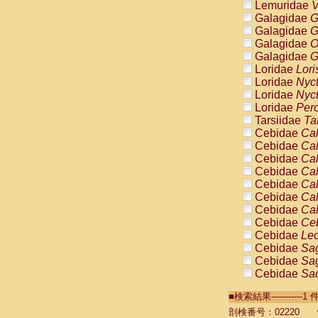
Lemuridae
V
Galagidae
G
Galagidae
G
Galagidae
O
Galagidae
G
Loridae
Lori
Loridae
Nyc
Loridae
Nyc
Loridae
Pero
Tarsiidae
Ta
Cebidae
Cal
Cebidae
Cal
Cebidae
Cal
Cebidae
Cal
Cebidae
Cal
Cebidae
Cal
Cebidae
Cal
Cebidae
Ce
Cebidae
Leo
Cebidae
Sag
Cebidae
Sag
Cebidae
Sag
Cebidae
Sag
■検索結果----------
Cebidae
Sag
Cebidae
Sa
剖検番号：02220