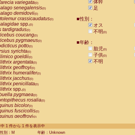
体幹
arecia variegata
(0)
alago senegalensis
足
(0)
alago demidovii
(0)
tolemur crassicaudatus
■性別：
(0)
alagidae
spp.
オス
(0)
s tardigradus
(0)
不明
(0)
ticebus coucang
(0)
ticebus pygmaeus
(0)
■年齢：
dicticus potto
(0)
胎児
(0)
rsius syrichta
(0)
子供
limico goeldii
(0)
(0)
不明
lithrix argentata
(0)
lithrix geoffroyi
(0)
lithrix humeralifer
(0)
lithrix jacchus
(0)
lithrix penicillata
(0)
lithrix
spp.
(0)
buella pygmaea
(0)
ntopithecus rosalia
(0)
uinus bicolor
(0)
uinus fuscicollis
(0)
uinus geoffroyi
(0)
uinus imperator
(0)
-1 件中 1 件から 1 件を表示中
uinus labiatus
(0)
guinus leucopus
性別：M
年齢：Unknown
(0)