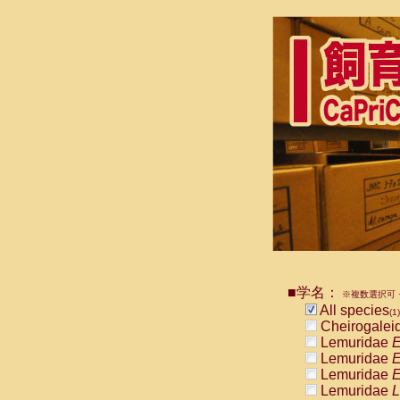
■学名：
※複数選択可・
All species
(1)
Cheirogalei
Lemuridae
E
Lemuridae
E
Lemuridae
E
Lemuridae
L