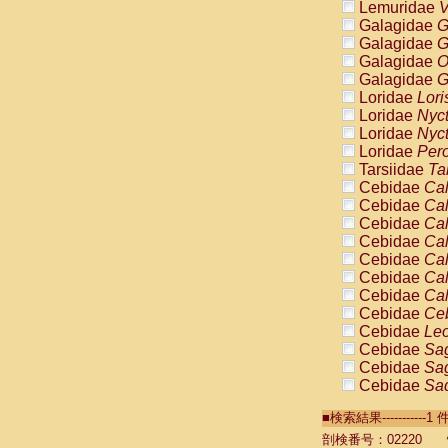
Lemuridae
V
Galagidae
G
Galagidae
G
Galagidae
O
Galagidae
G
Loridae
Lori
Loridae
Nyc
Loridae
Nyc
Loridae
Pero
Tarsiidae
Ta
Cebidae
Cal
Cebidae
Cal
Cebidae
Cal
Cebidae
Cal
Cebidae
Cal
Cebidae
Cal
Cebidae
Cal
Cebidae
Ce
Cebidae
Leo
Cebidae
Sag
Cebidae
Sag
Cebidae
Sag
Cebidae
Sag
■検索結果----------
Cebidae
Sag
Cebidae
Sa
剖検番号：02220