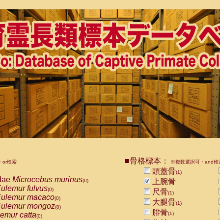
■骨格標本：
or検索
※複数選択可・and検
頭蓋骨
(1)
dae
Microcebus murinus
上腕骨
(0)
ulemur fulvus
(0)
尺骨
(1)
ulemur macaco
(0)
大腿骨
(1)
ulemur mongoz
(0)
腓骨
emur catta
(1)
(0)