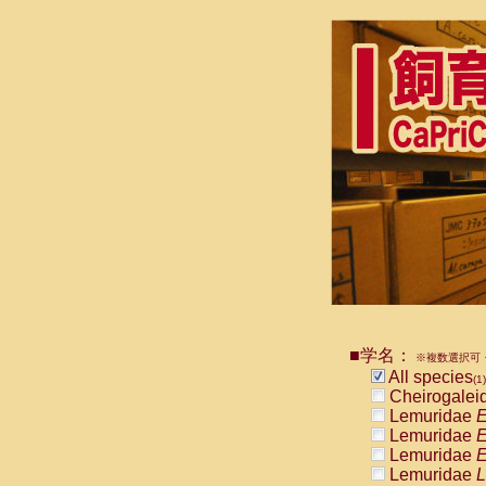
■学名：
※複数選択可・
All species
(1)
Cheirogalei
Lemuridae
E
Lemuridae
E
Lemuridae
E
Lemuridae
L