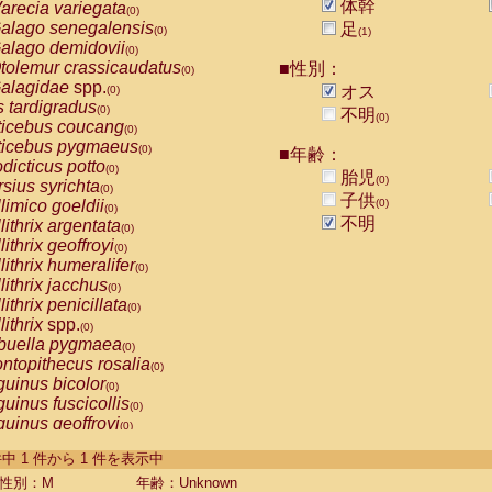
体幹
arecia variegata
(0)
alago senegalensis
足
(0)
(1)
alago demidovii
(0)
tolemur crassicaudatus
■性別：
(0)
alagidae
spp.
オス
(0)
s tardigradus
(0)
不明
(0)
ticebus coucang
(0)
ticebus pygmaeus
(0)
■年齢：
dicticus potto
(0)
胎児
(0)
rsius syrichta
(0)
子供
limico goeldii
(0)
(0)
不明
lithrix argentata
(0)
lithrix geoffroyi
(0)
lithrix humeralifer
(0)
lithrix jacchus
(0)
lithrix penicillata
(0)
lithrix
spp.
(0)
buella pygmaea
(0)
ntopithecus rosalia
(0)
uinus bicolor
(0)
uinus fuscicollis
(0)
uinus geoffroyi
(0)
uinus imperator
(0)
-1 件中 1 件から 1 件を表示中
uinus labiatus
(0)
guinus leucopus
性別：M
年齢：Unknown
(0)