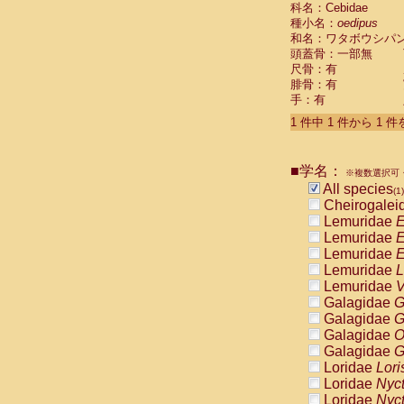
科名：Cebidae
Cebidae
Sa
種小名：
oedipus
Cebidae
Sa
和名：ワタボウシパ
Cebidae
Sag
頭蓋骨：一部無
Cebidae
Sa
尺骨：有
Cebidae
Sag
腓骨：有
Cebidae
Sa
手：有
Cebidae
Aot
Cebidae
Ceb
1 件中 1 件から 1 
Cebidae
Ceb
Cebidae
Ce
■学名：
Cebidae
Ceb
※複数選択可・
Cebidae
Ce
All species
(1)
Cebidae
Sai
Cheirogalei
Cebidae
Sai
Lemuridae
E
Atelidae
Alo
Lemuridae
E
Atelidae
Alo
Lemuridae
E
Atelidae
Alo
Lemuridae
L
Atelidae
Alo
Lemuridae
V
Atelidae
Ate
Galagidae
G
Atelidae
Ate
Galagidae
G
Atelidae
Ate
Galagidae
O
Atelidae
Ate
Galagidae
G
Atelidae
Lag
Loridae
Lori
Atelidae
Lag
Loridae
Nyc
Pitheciidae
Loridae
Nyc