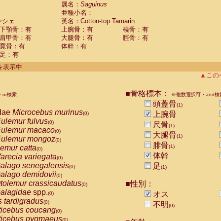
guinus midas
属名：
Saguinus
(0)
亜種小名：
guinus mystax
(0)
ンシェ
英名：Cotton-top Tamarin
uinus nigricollis
(0)
下顎骨：有
上腕骨：有
橈骨：有
guinus oedipus
(1)
肩甲骨：有
大腿骨：有
脛骨：有
uinus weddelli
(0)
寛骨：有
体幹：有
guinus
spp.
(0)
足：有
us trivirgatus
(0)
us albifrons
件を表示中
(0)
us apella
▲この
(0)
bus capucinus
(0)
us nigrivittatus
■骨格標本：
or検索
(0)
※複数選択可・and検
bus
spp.
頭蓋骨
(0)
(1)
miri boliviensis
dae
Microcebus murinus
(0)
上腕骨
(0)
miri sciureus
ulemur fulvus
(0)
(0)
尺骨
(1)
uatta caraya
ulemur macaco
(0)
(0)
大腿骨
(1)
uatta fusca
ulemur mongoz
(0)
(0)
腓骨
uatta seniculus
emur catta
(1)
(0)
(0)
uatta
spp.
体幹
arecia variegata
(0)
(0)
les belzebuth
alago senegalensis
足
(0)
(0)
(1)
les geoffroyi
alago demidovii
(0)
(0)
les paniscus
tolemur crassicaudatus
■性別：
(0)
(0)
les
spp.
alagidae
spp.
(0)
オス
(0)
othrix lagothricha
s tardigradus
(0)
(0)
不明
(0)
othrix lagothricha cana
ticebus coucang
(0)
(0)
Cacajao calvus rubicundus
ticebus pygmaeus
(0)
(0)