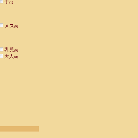
手
(1)
メス
(0)
乳児
(0)
大人
(0)