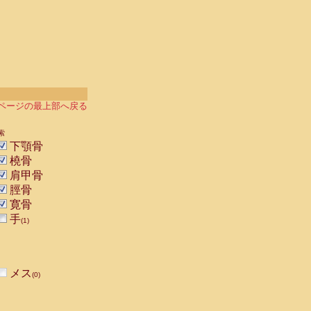
ページの最上部へ戻る
索
下顎骨
橈骨
肩甲骨
脛骨
寛骨
手
(1)
メス
(0)