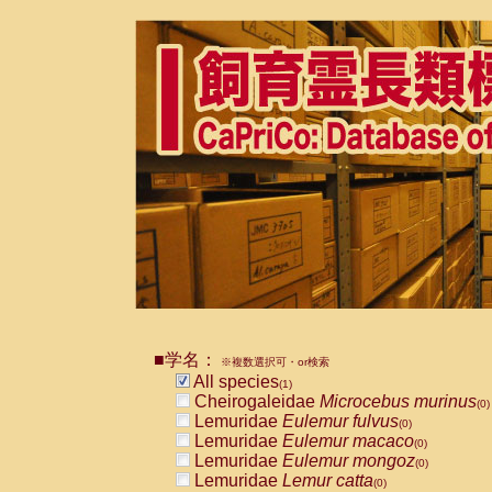
■学名：
※複数選択可・or検索
All species
(1)
Cheirogaleidae
Microcebus murinus
(0)
Lemuridae
Eulemur fulvus
(0)
Lemuridae
Eulemur macaco
(0)
Lemuridae
Eulemur mongoz
(0)
Lemuridae
Lemur catta
(0)