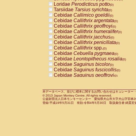
Pitheciidae
Callicebus cupreus
Loridae
Perodicticus potto
(0)
(0)
Pitheciidae
Callicebus donacophilus
Tarsiidae
Tarsius syrichta
(0
(0)
Pitheciidae
Callicebus moloch
Cebidae
Callimico goeldii
(0)
(0)
Pitheciidae
Callicebus torquatus
Cebidae
Callithrix argentata
(0)
(0)
Pitheciidae
Callicebus
spp.
Cebidae
Callithrix geoffroyi
(0)
(0)
Pitheciidae
Chiropotes satanas
Cebidae
Callithrix humeralifer
(0)
(0)
Pitheciidae
Pithecia monachus
Cebidae
Callithrix jacchus
(0)
(0)
Pitheciidae
Pithecia pithecia
Cebidae
Callithrix penicillata
(0)
(0)
Cercopithecidae
Cercocebus agilis
Cebidae
Callithrix
spp.
(0)
(0)
Cercopithecidae
Cercocebus galeritus
Cebidae
Cebuella pygmaea
(0)
Cercopithecidae
Cercocebus torquatu
Cebidae
Leontopithecus rosalia
(0)
Cercopithecidae
Cercocebus torquatus
Cebidae
Saguinus bicolor
(0)
Cercopithecidae
Cercocebus torquatu
Cebidae
Saguinus fuscicollis
(0)
Cercopithecidae
Cercocebus
hybrid
Cebidae
Saguinus geoffroyi
(0)
(0)
Cercopithecidae
Cercocebus
spp.
Cebidae
Saguinus imperator
(0)
(0)
Cercopithecidae
Lophocebus albigen
Cebidae
Saguinus labiatus
(0)
Cercopithecidae
Papio anubis
Cebidae
Saguinus leucopus
本データベース、並びに標本に関するお問い合わせはキュレーター・新宅勇太までお願い
(0)
(0)
© 2013 Japan Monkey Centre. All rights reserved.
Cercopithecidae
Papio cynocephalus
Cebidae
Saguinus midas
(
(0)
公益財団法人日本モンキーセンター 愛知県犬山市大字犬山字官林26番
Cercopithecidae
Papio hamadryas
Cebidae
Saguinus mystax
(0)
登録:平成19年5月31日 有効:令和4年5月30日 取扱責任者:綿貫宏
(0)
Cercopithecidae
Papio papio
Cebidae
Saguinus nigricollis
(0)
(1)
Cercopithecidae
Papio
spp.
Cebidae
Saguinus oedipus
(0)
(0)
Cercopithecidae
Mandrillus leucopha
Cebidae
Saguinus weddelli
(0)
Cercopithecidae
Mandrillus sphinx
Cebidae
Saguinus
spp.
(0)
(0)
Cercopithecidae
Theropithecus gelad
Cebidae
Aotus trivirgatus
(0)
Cercopithecidae
Macaca arctoides
Cebidae
Cebus albifrons
(0)
(0)