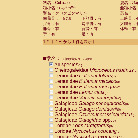
科名：Cebidae
Cebidae
Saguinus midas
属名：
Sa
(0)
種小名：
nigricollis
亜種小名
Cebidae
Saguinus mystax
(0)
和名：クロクビタマリン
英名：
Cebidae
Saguinus nigricollis
(1)
頭蓋骨：一部無
下顎骨：有
上腕骨：
Cebidae
Saguinus oedipus
(0)
尺骨：有
肩甲骨：有
大腿骨：
Cebidae
Saguinus weddelli
(0)
腓骨：有
寛骨：有
体幹：有
Cebidae
Saguinus
spp.
(0)
手：有
足：有
Cebidae
Aotus trivirgatus
(0)
Cebidae
Cebus albifrons
1 件中 1 件から 1 件を表示中
(0)
Cebidae
Cebus apella
(0)
Cebidae
Cebus capucinus
(0)
■学名：
Cebidae
Cebus nigrivittatus
※複数選択可・or検索
(0)
Cebidae
Cebus
spp.
All species
(0)
(1)
Cebidae
Saimiri boliviensis
Cheirogaleidae
Microcebus murinus
(0)
(0)
Cebidae
Saimiri sciureus
Lemuridae
Eulemur fulvus
(0)
(0)
Atelidae
Alouatta caraya
Lemuridae
Eulemur macaco
(0)
(0)
Atelidae
Alouatta fusca
Lemuridae
Eulemur mongoz
(0)
(0)
Atelidae
Alouatta seniculus
Lemuridae
Lemur catta
(0)
(0)
Atelidae
Alouatta
spp.
Lemuridae
Varecia variegata
(0)
(0)
Atelidae
Ateles belzebuth
Galagidae
Galago senegalensis
(0)
(0)
Atelidae
Ateles geoffroyi
Galagidae
Galago demidovii
(0)
(0)
Atelidae
Ateles paniscus
Galagidae
Otolemur crassicaudatus
(0)
(0)
Atelidae
Ateles
spp.
Galagidae
Galagidae
spp.
(0)
(0)
Atelidae
Lagothrix lagothricha
Loridae
Loris tardigradus
(0)
(0)
Atelidae
Lagothrix lagothricha cana
Loridae
Nycticebus coucang
(0)
(0)
Pitheciidae
Cacajao calvus rubicundu
Loridae
Nycticebus pygmaeus
(0)