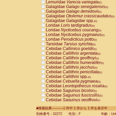
Lemuridae
Varecia variegata
(0)
Galagidae
Galago senegalensis
(0)
Galagidae
Galago demidovii
(0)
Galagidae
Otolemur crassicaudatus
(0)
Galagidae
Galagidae
spp.
(0)
Loridae
Loris tardigradus
(0)
Loridae
Nycticebus coucang
(0)
Loridae
Nycticebus pygmaeus
(0)
Loridae
Perodicticus potto
(0)
Tarsiidae
Tarsius syrichta
(0)
Cebidae
Callimico goeldii
(0)
Cebidae
Callithrix argentata
(0)
Cebidae
Callithrix geoffroyi
(0)
Cebidae
Callithrix humeralifer
(0)
Cebidae
Callithrix jacchus
(0)
Cebidae
Callithrix penicillata
(0)
Cebidae
Callithrix
spp.
(0)
Cebidae
Cebuella pygmaea
(0)
Cebidae
Leontopithecus rosalia
(0)
Cebidae
Saguinus bicolor
(0)
Cebidae
Saguinus fuscicollis
(0)
Cebidae
Saguinus geoffroyi
(0)
Cebidae
Saguinus imperator
(0)
■検索結果-----------1 件中 1 件から 1 件を表示中
Cebidae
Saguinus labiatus
(0)
Cebidae
Saguinus leucopus
剖検番号：02272
性別：F
年齢：Unk
(0)