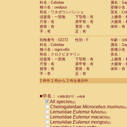
科名：Cebidae
Cebidae
Saguinus midas
属名：
Sa
(0)
種小名：
oedipus
亜種小名
Cebidae
Saguinus mystax
(0)
和名：ワタボウシパンシェ
英名：Cotto
Cebidae
Saguinus nigricollis
(1)
頭蓋骨：一部無
下顎骨：有
上腕骨：
Cebidae
Saguinus oedipus
(1)
尺骨：有
肩甲骨：有
大腿骨：
Cebidae
Saguinus weddelli
(0)
腓骨：有
寛骨：有
体幹：有
Cebidae
Saguinus
spp.
(0)
手：有
足：有
Cebidae
Aotus trivirgatus
(0)
Cebidae
Cebus albifrons
(0)
剖検番号：02272
性別：F
年齢：Unk
Cebidae
Cebus apella
科名：Cebidae
(0)
属名：
Sa
Cebidae
Cebus capucinus
種小名：
nigricollis
亜種小名
(0)
Cebidae
Cebus nigrivittatus
和名：クロクビタマリン
英名：
(0)
Cebidae
Cebus
spp.
頭蓋骨：一部無
下顎骨：有
上腕骨：
(0)
Cebidae
Saimiri boliviensis
尺骨：有
肩甲骨：有
大腿骨：
(0)
腓骨：有
Cebidae
Saimiri sciureus
寛骨：有
体幹：有
(0)
手：有
足：有
Atelidae
Alouatta caraya
(0)
Atelidae
Alouatta fusca
(0)
2 件中 1 件から 2 件を表示中
Atelidae
Alouatta seniculus
(0)
Atelidae
Alouatta
spp.
(0)
Atelidae
Ateles belzebuth
■学名：
(0)
※複数選択可・or検索
Atelidae
Ateles geoffroyi
(0)
All species
(2)
Atelidae
Ateles paniscus
(0)
Cheirogaleidae
Microcebus murinus
(0)
Atelidae
Ateles
spp.
(0)
Lemuridae
Eulemur fulvus
(0)
Atelidae
Lagothrix lagothricha
(0)
Lemuridae
Eulemur macaco
(0)
Atelidae
Lagothrix lagothricha cana
(0)
Lemuridae
Eulemur mongoz
(0)
Pitheciidae
Cacajao calvus rubicundu