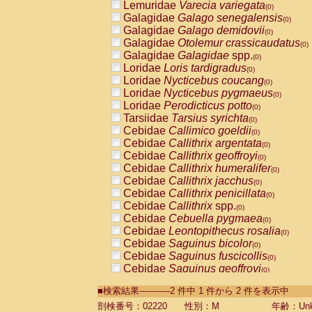
Lemuridae
Varecia variegata
(0)
Galagidae
Galago senegalensis
(0)
Galagidae
Galago demidovii
(0)
Galagidae
Otolemur crassicaudatus
(0)
Galagidae
Galagidae
spp.
(0)
Loridae
Loris tardigradus
(0)
Loridae
Nycticebus coucang
(0)
Loridae
Nycticebus pygmaeus
(0)
Loridae
Perodicticus potto
(0)
Tarsiidae
Tarsius syrichta
(0)
Cebidae
Callimico goeldii
(0)
Cebidae
Callithrix argentata
(0)
Cebidae
Callithrix geoffroyi
(0)
Cebidae
Callithrix humeralifer
(0)
Cebidae
Callithrix jacchus
(0)
Cebidae
Callithrix penicillata
(0)
Cebidae
Callithrix
spp.
(0)
Cebidae
Cebuella pygmaea
(0)
Cebidae
Leontopithecus rosalia
(0)
Cebidae
Saguinus bicolor
(0)
Cebidae
Saguinus fuscicollis
(0)
Cebidae
Saguinus geoffroyi
(0)
Cebidae
Saguinus imperator
(0)
■検索結果-----------2 件中 1 件から 2 件を表示中
Cebidae
Saguinus labiatus
(0)
Cebidae
Saguinus leucopus
剖検番号：02220
性別：M
年齢：Unk
(0)