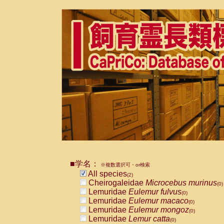
■学名：
※複数選択可・or検索
All species
(2)
Cheirogaleidae
Microcebus murinus
(0)
Lemuridae
Eulemur fulvus
(0)
Lemuridae
Eulemur macaco
(0)
Lemuridae
Eulemur mongoz
(0)
Lemuridae
Lemur catta
(0)