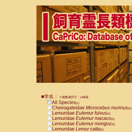
■学名：
※複数選択可・or検索
All Species
(1)
Cheirogaleidae
Microcebus murinus
(0)
Lemuridae
Eulemur fulvus
(0)
Lemuridae
Eulemur macaco
(0)
Lemuridae
Eulemur mongoz
(0)
Lemuridae
Lemur catta
(0)