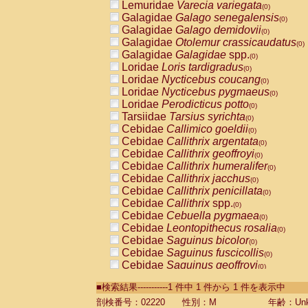
Lemuridae
Varecia variegata
(0)
Galagidae
Galago senegalensis
(0)
Galagidae
Galago demidovii
(0)
Galagidae
Otolemur crassicaudatus
(0)
Galagidae
Galagidae
spp.
(0)
Loridae
Loris tardigradus
(0)
Loridae
Nycticebus coucang
(0)
Loridae
Nycticebus pygmaeus
(0)
Loridae
Perodicticus potto
(0)
Tarsiidae
Tarsius syrichta
(0)
Cebidae
Callimico goeldii
(0)
Cebidae
Callithrix argentata
(0)
Cebidae
Callithrix geoffroyi
(0)
Cebidae
Callithrix humeralifer
(0)
Cebidae
Callithrix jacchus
(0)
Cebidae
Callithrix penicillata
(0)
Cebidae
Callithrix
spp.
(0)
Cebidae
Cebuella pygmaea
(0)
Cebidae
Leontopithecus rosalia
(0)
Cebidae
Saguinus bicolor
(0)
Cebidae
Saguinus fuscicollis
(0)
Cebidae
Saguinus geoffroyi
(0)
Cebidae
Saguinus imperator
(0)
■検索結果-----------1 件中 1 件から 1 件を表示中
Cebidae
Saguinus labiatus
(0)
Cebidae
Saguinus leucopus
剖検番号：02220
性別：M
年齢：Unk
(0)