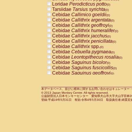
Pitheciidae
Callicebus cupreus
Loridae
Perodicticus potto
(0)
(0)
Pitheciidae
Callicebus donacophilus
Tarsiidae
Tarsius syrichta
(0
(0)
Pitheciidae
Callicebus moloch
Cebidae
Callimico goeldii
(0)
(0)
Pitheciidae
Callicebus torquatus
Cebidae
Callithrix argentata
(0)
(0)
Pitheciidae
Callicebus
spp.
Cebidae
Callithrix geoffroyi
(0)
(0)
Pitheciidae
Chiropotes satanas
Cebidae
Callithrix humeralifer
(0)
(0)
Pitheciidae
Pithecia monachus
Cebidae
Callithrix jacchus
(0)
(0)
Pitheciidae
Pithecia pithecia
Cebidae
Callithrix penicillata
(0)
(0)
Cercopithecidae
Cercocebus agilis
Cebidae
Callithrix
spp.
(0)
(0)
Cercopithecidae
Cercocebus galeritus
Cebidae
Cebuella pygmaea
(0)
Cercopithecidae
Cercocebus torquatu
Cebidae
Leontopithecus rosalia
(0)
Cercopithecidae
Cercocebus torquatus
Cebidae
Saguinus bicolor
(0)
Cercopithecidae
Cercocebus torquatu
Cebidae
Saguinus fuscicollis
(0)
Cercopithecidae
Cercocebus
hybrid
Cebidae
Saguinus geoffroyi
(0)
(0)
Cercopithecidae
Cercocebus
spp.
Cebidae
Saguinus imperator
(0)
(0)
Cercopithecidae
Lophocebus albigen
Cebidae
Saguinus labiatus
(0)
Cercopithecidae
Papio anubis
Cebidae
Saguinus leucopus
本データベース、並びに標本に関するお問い合わせはキュレーター・新宅勇太までお願い
(0)
(0)
© 2013 Japan Monkey Centre. All rights reserved.
Cercopithecidae
Papio cynocephalus
Cebidae
Saguinus midas
(
(0)
公益財団法人日本モンキーセンター 愛知県犬山市大字犬山字官林26番
Cercopithecidae
Papio hamadryas
Cebidae
Saguinus mystax
(0)
登録:平成19年5月31日 有効:令和4年5月30日 取扱責任者:綿貫宏
(0)
Cercopithecidae
Papio papio
Cebidae
Saguinus nigricollis
(0)
(0)
Cercopithecidae
Papio
spp.
Cebidae
Saguinus oedipus
(0)
(1)
Cercopithecidae
Mandrillus leucopha
Cebidae
Saguinus weddelli
(0)
Cercopithecidae
Mandrillus sphinx
Cebidae
Saguinus
spp.
(0)
(0)
Cercopithecidae
Theropithecus gelad
Cebidae
Aotus trivirgatus
(0)
Cercopithecidae
Macaca arctoides
Cebidae
Cebus albifrons
(0)
(0)