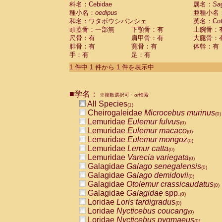
科名：Cebidae
Cebidae
Saguinus midas
属名：
Sa
(0)
種小名：
oedipus
亜種小名
Cebidae
Saguinus mystax
(0)
和名：ワタボウシパンシェ
英名：Cotto
Cebidae
Saguinus nigricollis
(0)
頭蓋骨：一部無
下顎骨：有
上腕骨：
Cebidae
Saguinus oedipus
(1)
尺骨：有
肩甲骨：有
大腿骨：
Cebidae
Saguinus weddelli
(0)
腓骨：有
寛骨：有
体幹：有
Cebidae
Saguinus
spp.
(0)
手：有
足：有
Cebidae
Aotus trivirgatus
(0)
Cebidae
Cebus albifrons
1 件中 1 件から 1 件を表示中
(0)
Cebidae
Cebus apella
(0)
Cebidae
Cebus capucinus
(0)
■学名：
Cebidae
Cebus nigrivittatus
※複数選択可・or検索
(0)
Cebidae
Cebus
spp.
All Species
(0)
(1)
Cebidae
Saimiri boliviensis
Cheirogaleidae
Microcebus murinus
(0)
(0)
Cebidae
Saimiri sciureus
Lemuridae
Eulemur fulvus
(0)
(0)
Atelidae
Alouatta caraya
Lemuridae
Eulemur macaco
(0)
(0)
Atelidae
Alouatta fusca
Lemuridae
Eulemur mongoz
(0)
(0)
Atelidae
Alouatta seniculus
Lemuridae
Lemur catta
(0)
(0)
Atelidae
Alouatta
spp.
Lemuridae
Varecia variegata
(0)
(0)
Atelidae
Ateles belzebuth
Galagidae
Galago senegalensis
(0)
(0)
Atelidae
Ateles geoffroyi
Galagidae
Galago demidovii
(0)
(0)
Atelidae
Ateles paniscus
Galagidae
Otolemur crassicaudatus
(0)
(0)
Atelidae
Ateles
spp.
Galagidae
Galagidae
spp.
(0)
(0)
Atelidae
Lagothrix lagothricha
Loridae
Loris tardigradus
(0)
(0)
Atelidae
Lagothrix lagothricha cana
Loridae
Nycticebus coucang
(0)
(0)
Pitheciidae
Cacajao calvus rubicundu
Loridae
Nycticebus pygmaeus
(0)