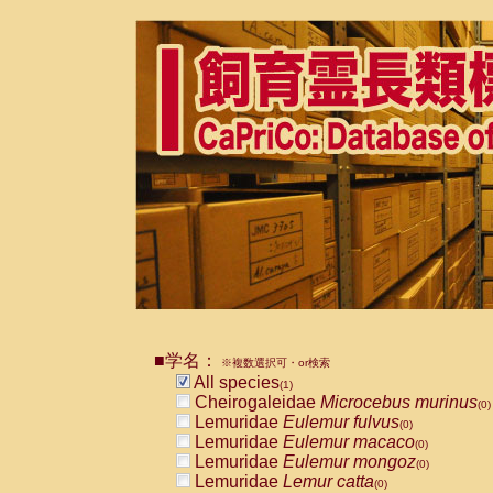
■学名：
※複数選択可・or検索
All species
(1)
Cheirogaleidae
Microcebus murinus
(0)
Lemuridae
Eulemur fulvus
(0)
Lemuridae
Eulemur macaco
(0)
Lemuridae
Eulemur mongoz
(0)
Lemuridae
Lemur catta
(0)