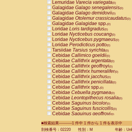
Lemuridae
Varecia variegata
(0)
Galagidae
Galago senegalensis
(0)
Galagidae
Galago demidovii
(0)
Galagidae
Otolemur crassicaudatus
(0)
Galagidae
Galagidae
spp.
(0)
Loridae
Loris tardigradus
(0)
Loridae
Nycticebus coucang
(0)
Loridae
Nycticebus pygmaeus
(0)
Loridae
Perodicticus potto
(0)
Tarsiidae
Tarsius syrichta
(0)
Cebidae
Callimico goeldii
(0)
Cebidae
Callithrix argentata
(0)
Cebidae
Callithrix geoffroyi
(0)
Cebidae
Callithrix humeralifer
(0)
Cebidae
Callithrix jacchus
(0)
Cebidae
Callithrix penicillata
(0)
Cebidae
Callithrix
spp.
(0)
Cebidae
Cebuella pygmaea
(0)
Cebidae
Leontopithecus rosalia
(0)
Cebidae
Saguinus bicolor
(0)
Cebidae
Saguinus fuscicollis
(0)
Cebidae
Saguinus geoffroyi
(0)
Cebidae
Saguinus imperator
(0)
■検索結果-----------1 件中 1 件から 1 件を表示中
Cebidae
Saguinus labiatus
(0)
Cebidae
Saguinus leucopus
剖検番号：02220
性別：M
年齢：Unk
(0)