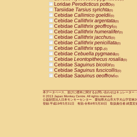
Pitheciidae
Callicebus cupreus
Loridae
Perodicticus potto
(0)
(0)
Pitheciidae
Callicebus donacophilus
Tarsiidae
Tarsius syrichta
(0
(0)
Pitheciidae
Callicebus moloch
Cebidae
Callimico goeldii
(0)
(0)
Pitheciidae
Callicebus torquatus
Cebidae
Callithrix argentata
(0)
(0)
Pitheciidae
Callicebus
spp.
Cebidae
Callithrix geoffroyi
(0)
(0)
Pitheciidae
Chiropotes satanas
Cebidae
Callithrix humeralifer
(0)
(0)
Pitheciidae
Pithecia monachus
Cebidae
Callithrix jacchus
(0)
(0)
Pitheciidae
Pithecia pithecia
Cebidae
Callithrix penicillata
(0)
(0)
Cercopithecidae
Cercocebus agilis
Cebidae
Callithrix
spp.
(0)
(0)
Cercopithecidae
Cercocebus galeritus
Cebidae
Cebuella pygmaea
(0)
Cercopithecidae
Cercocebus torquatu
Cebidae
Leontopithecus rosalia
(0)
Cercopithecidae
Cercocebus torquatus
Cebidae
Saguinus bicolor
(0)
Cercopithecidae
Cercocebus torquatu
Cebidae
Saguinus fuscicollis
(0)
Cercopithecidae
Cercocebus
hybrid
Cebidae
Saguinus geoffroyi
(0)
(0)
Cercopithecidae
Cercocebus
spp.
Cebidae
Saguinus imperator
(0)
(0)
Cercopithecidae
Lophocebus albigen
Cebidae
Saguinus labiatus
(0)
Cercopithecidae
Papio anubis
Cebidae
Saguinus leucopus
本データベース、並びに標本に関するお問い合わせはキュレーター・新宅勇太までお願い
(0)
(0)
© 2013 Japan Monkey Centre. All rights reserved.
Cercopithecidae
Papio cynocephalus
Cebidae
Saguinus midas
(
(0)
公益財団法人日本モンキーセンター 愛知県犬山市大字犬山字官林26番
Cercopithecidae
Papio hamadryas
Cebidae
Saguinus mystax
(0)
登録:平成19年5月31日 有効:令和4年5月30日 取扱責任者:綿貫宏
(0)
Cercopithecidae
Papio papio
Cebidae
Saguinus nigricollis
(0)
(0)
Cercopithecidae
Papio
spp.
Cebidae
Saguinus oedipus
(0)
(1)
Cercopithecidae
Mandrillus leucopha
Cebidae
Saguinus weddelli
(0)
Cercopithecidae
Mandrillus sphinx
Cebidae
Saguinus
spp.
(0)
(0)
Cercopithecidae
Theropithecus gelad
Cebidae
Aotus trivirgatus
(0)
Cercopithecidae
Macaca arctoides
Cebidae
Cebus albifrons
(0)
(0)