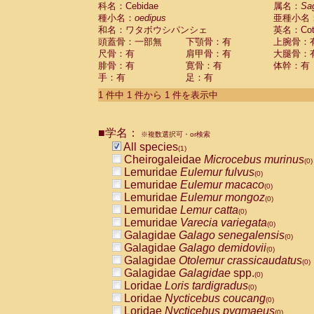
科名：Cebidae
Cebidae
Saguinus midas
属名：
Sa
(0)
種小名：
oedipus
亜種小名
Cebidae
Saguinus mystax
(0)
和名：ワタボウシパンシェ
英名：Cotto
Cebidae
Saguinus nigricollis
(0)
頭蓋骨：一部無
下顎骨：有
上腕骨：
Cebidae
Saguinus oedipus
(1)
尺骨：有
肩甲骨：有
大腿骨：
Cebidae
Saguinus weddelli
(0)
腓骨：有
寛骨：有
体幹：有
Cebidae
Saguinus
spp.
(0)
手：有
足：有
Cebidae
Aotus trivirgatus
(0)
Cebidae
Cebus albifrons
1 件中 1 件から 1 件を表示中
(0)
Cebidae
Cebus apella
(0)
Cebidae
Cebus capucinus
(0)
■学名：
Cebidae
Cebus nigrivittatus
※複数選択可・or検索
(0)
Cebidae
Cebus
spp.
All species
(0)
(1)
Cebidae
Saimiri boliviensis
Cheirogaleidae
Microcebus murinus
(0)
(0)
Cebidae
Saimiri sciureus
Lemuridae
Eulemur fulvus
(0)
(0)
Atelidae
Alouatta caraya
Lemuridae
Eulemur macaco
(0)
(0)
Atelidae
Alouatta fusca
Lemuridae
Eulemur mongoz
(0)
(0)
Atelidae
Alouatta seniculus
Lemuridae
Lemur catta
(0)
(0)
Atelidae
Alouatta
spp.
Lemuridae
Varecia variegata
(0)
(0)
Atelidae
Ateles belzebuth
Galagidae
Galago senegalensis
(0)
(0)
Atelidae
Ateles geoffroyi
Galagidae
Galago demidovii
(0)
(0)
Atelidae
Ateles paniscus
Galagidae
Otolemur crassicaudatus
(0)
(0)
Atelidae
Ateles
spp.
Galagidae
Galagidae
spp.
(0)
(0)
Atelidae
Lagothrix lagothricha
Loridae
Loris tardigradus
(0)
(0)
Atelidae
Lagothrix lagothricha cana
Loridae
Nycticebus coucang
(0)
(0)
Pitheciidae
Cacajao calvus rubicundu
Loridae
Nycticebus pygmaeus
(0)