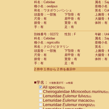
科名：Cebidae
Cebidae
Saguinus midas
属名：
Sa
(0)
種小名：
oedipus
亜種小名
Cebidae
Saguinus mystax
(0)
和名：ワタボウシパンシェ
英名：Cotto
Cebidae
Saguinus nigricollis
(1)
頭蓋骨：一部無
下顎骨：有
上腕骨：
Cebidae
Saguinus oedipus
(1)
尺骨：有
肩甲骨：有
大腿骨：
Cebidae
Saguinus weddelli
(0)
腓骨：有
寛骨：有
体幹：有
Cebidae
Saguinus
spp.
(0)
手：有
足：有
Cebidae
Aotus trivirgatus
(0)
Cebidae
Cebus albifrons
(0)
剖検番号：02272
性別：F
年齢：Unk
Cebidae
Cebus apella
科名：Cebidae
(0)
属名：
Sa
Cebidae
Cebus capucinus
種小名：
nigricollis
亜種小名
(0)
Cebidae
Cebus nigrivittatus
和名：クロクビタマリン
英名：
(0)
Cebidae
Cebus
spp.
頭蓋骨：一部無
下顎骨：有
上腕骨：
(0)
Cebidae
Saimiri boliviensis
尺骨：有
肩甲骨：有
大腿骨：
(0)
腓骨：有
Cebidae
Saimiri sciureus
寛骨：有
体幹：有
(0)
手：有
足：有
Atelidae
Alouatta caraya
(0)
Atelidae
Alouatta fusca
(0)
2 件中 1 件から 2 件を表示中
Atelidae
Alouatta seniculus
(0)
Atelidae
Alouatta
spp.
(0)
Atelidae
Ateles belzebuth
■学名：
(0)
※複数選択可・or検索
Atelidae
Ateles geoffroyi
(0)
All species
(2)
Atelidae
Ateles paniscus
(0)
Cheirogaleidae
Microcebus murinus
(0)
Atelidae
Ateles
spp.
(0)
Lemuridae
Eulemur fulvus
(0)
Atelidae
Lagothrix lagothricha
(0)
Lemuridae
Eulemur macaco
(0)
Atelidae
Lagothrix lagothricha cana
(0)
Lemuridae
Eulemur mongoz
(0)
Pitheciidae
Cacajao calvus rubicundu