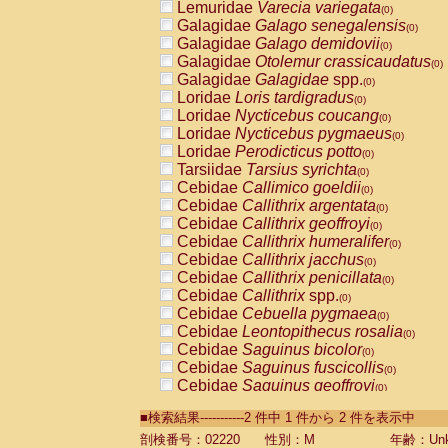
Lemuridae
Varecia variegata
(0)
Galagidae
Galago senegalensis
(0)
Galagidae
Galago demidovii
(0)
Galagidae
Otolemur crassicaudatus
(0)
Galagidae
Galagidae
spp.
(0)
Loridae
Loris tardigradus
(0)
Loridae
Nycticebus coucang
(0)
Loridae
Nycticebus pygmaeus
(0)
Loridae
Perodicticus potto
(0)
Tarsiidae
Tarsius syrichta
(0)
Cebidae
Callimico goeldii
(0)
Cebidae
Callithrix argentata
(0)
Cebidae
Callithrix geoffroyi
(0)
Cebidae
Callithrix humeralifer
(0)
Cebidae
Callithrix jacchus
(0)
Cebidae
Callithrix penicillata
(0)
Cebidae
Callithrix
spp.
(0)
Cebidae
Cebuella pygmaea
(0)
Cebidae
Leontopithecus rosalia
(0)
Cebidae
Saguinus bicolor
(0)
Cebidae
Saguinus fuscicollis
(0)
Cebidae
Saguinus geoffroyi
(0)
Cebidae
Saguinus imperator
(0)
■検索結果-----------2 件中 1 件から 2 件を表示中
Cebidae
Saguinus labiatus
(0)
Cebidae
Saguinus leucopus
剖検番号：02220
性別：M
年齢：Unk
(0)