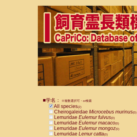
■学名：
※複数選択可・or検索
All species
(2)
Cheirogaleidae
Microcebus murinus
(0)
Lemuridae
Eulemur fulvus
(0)
Lemuridae
Eulemur macaco
(0)
Lemuridae
Eulemur mongoz
(0)
Lemuridae
Lemur catta
(0)