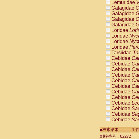
Lemuridae
V
Galagidae
G
Galagidae
G
Galagidae
O
Galagidae
G
Loridae
Lori
Loridae
Nyc
Loridae
Nyc
Loridae
Pero
Tarsiidae
Ta
Cebidae
Cal
Cebidae
Cal
Cebidae
Cal
Cebidae
Cal
Cebidae
Cal
Cebidae
Cal
Cebidae
Cal
Cebidae
Ce
Cebidae
Leo
Cebidae
Sag
Cebidae
Sag
Cebidae
Sag
Cebidae
Sag
■検索結果----------
Cebidae
Sag
Cebidae
Sa
剖検番号：02272