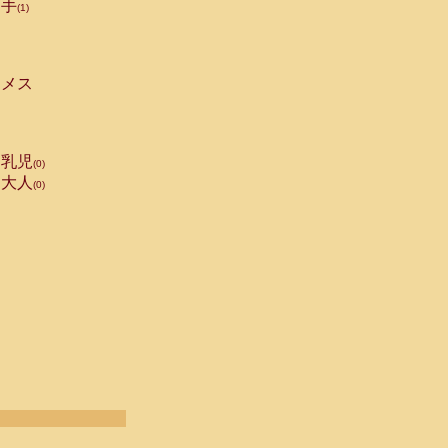
手
(1)
メス
乳児
(0)
大人
(0)