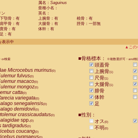
guinus midas
属名：
Saguinus
(0)
亜種小名：
guinus mystax
(0)
リン
英名：
uinus nigricollis
(1)
下顎骨：有
上腕骨：有
橈骨：有
guinus oedipus
(0)
肩甲骨：有
大腿骨：有
脛骨：一部無
uinus weddelli
(0)
寛骨：有
体幹：有
guinus
spp.
(0)
足：有
us trivirgatus
(0)
us albifrons
件を表示中
(0)
us apella
▲この
(0)
bus capucinus
(0)
us nigrivittatus
■骨格標本：
or検索
(0)
※複数選択可・and検
bus
spp.
頭蓋骨
(0)
miri boliviensis
dae
Microcebus murinus
(0)
上腕骨
(0)
(1)
miri sciureus
ulemur fulvus
(0)
(0)
尺骨
(1)
uatta caraya
ulemur macaco
(0)
(0)
大腿骨
(1)
uatta fusca
ulemur mongoz
(0)
(0)
腓骨
uatta seniculus
emur catta
(0)
(0)
uatta
spp.
体幹
arecia variegata
(0)
(0)
les belzebuth
alago senegalensis
足
(0)
(0)
les geoffroyi
alago demidovii
(0)
(0)
les paniscus
tolemur crassicaudatus
■性別：
(0)
(0)
les
spp.
alagidae
spp.
(0)
オス
(0)
(0)
othrix lagothricha
s tardigradus
(0)
(0)
不明
(0)
othrix lagothricha cana
ticebus coucang
(0)
(0)
Cacajao calvus rubicundus
ticebus pygmaeus
(0)
(0)