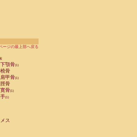
ページの最上部へ戻る
索
下顎骨
(1)
橈骨
肩甲骨
(1)
脛骨
寛骨
(1)
手
(1)
メス