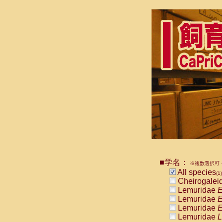
■学名：
※複数選択可・
All species
(1)
Cheirogalei
Lemuridae
E
Lemuridae
E
Lemuridae
E
Lemuridae
L