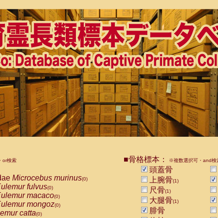
■骨格標本：
or検索
※複数選択可・and検
頭蓋骨
dae
Microcebus murinus
上腕骨
(0)
(1)
ulemur fulvus
(0)
尺骨
(1)
ulemur macaco
(0)
大腿骨
(1)
ulemur mongoz
(0)
腓骨
emur catta
(0)