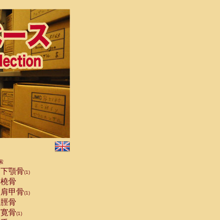
索
下顎骨
(1)
橈骨
肩甲骨
(1)
脛骨
寛骨
(1)