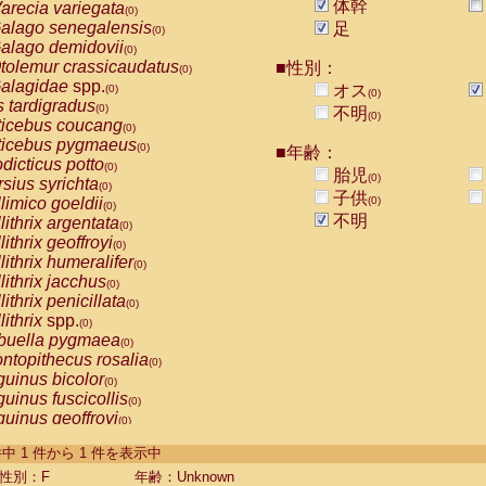
体幹
arecia variegata
(0)
alago senegalensis
足
(0)
alago demidovii
(0)
tolemur crassicaudatus
■性別：
(0)
alagidae
spp.
オス
(0)
(0)
s tardigradus
(0)
不明
(0)
ticebus coucang
(0)
ticebus pygmaeus
(0)
■年齢：
dicticus potto
(0)
胎児
(0)
rsius syrichta
(0)
子供
limico goeldii
(0)
(0)
不明
lithrix argentata
(0)
lithrix geoffroyi
(0)
lithrix humeralifer
(0)
lithrix jacchus
(0)
lithrix penicillata
(0)
lithrix
spp.
(0)
buella pygmaea
(0)
ntopithecus rosalia
(0)
uinus bicolor
(0)
uinus fuscicollis
(0)
uinus geoffroyi
(0)
uinus imperator
(0)
-1 件中 1 件から 1 件を表示中
uinus labiatus
(0)
guinus leucopus
性別：F
年齢：Unknown
(0)