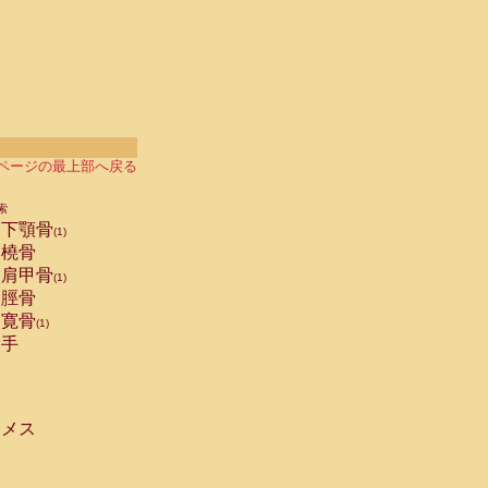
ページの最上部へ戻る
索
下顎骨
(1)
橈骨
肩甲骨
(1)
脛骨
寛骨
(1)
手
メス