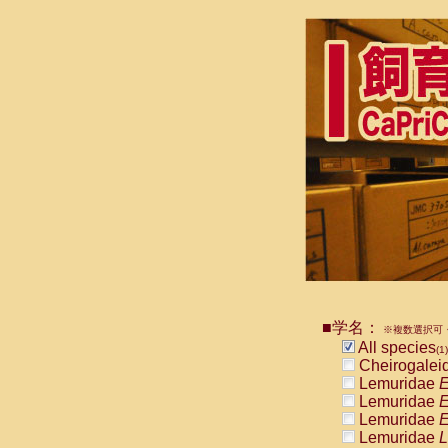
■学名：
※複数選択可・
All species
(1)
Cheirogalei
Lemuridae
E
Lemuridae
E
Lemuridae
E
Lemuridae
L