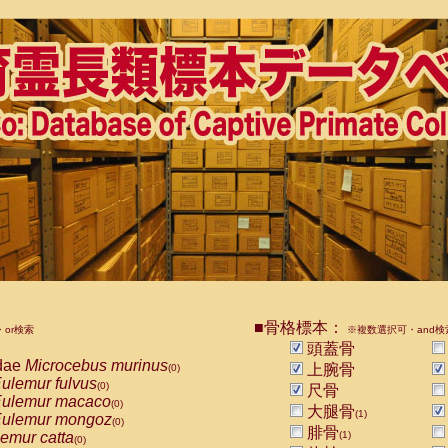
■骨格標本：
or検索
※複数選択可・and検
頭蓋骨
dae
Microcebus murinus
上腕骨
(0)
ulemur fulvus
(0)
尺骨
ulemur macaco
(0)
大腿骨
(1)
ulemur mongoz
(0)
腓骨
emur catta
(1)
(0)