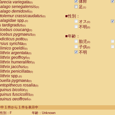
体幹
arecia variegata
(0)
alago senegalensis
足
(0)
(1)
alago demidovii
(0)
tolemur crassicaudatus
■性別：
(0)
alagidae
spp.
オス
(0)
(0)
s tardigradus
(0)
不明
(0)
ticebus coucang
(0)
ticebus pygmaeus
(0)
■年齢：
dicticus potto
(0)
胎児
(0)
rsius syrichta
(0)
子供
limico goeldii
(0)
(0)
不明
lithrix argentata
(0)
lithrix geoffroyi
(0)
lithrix humeralifer
(0)
lithrix jacchus
(0)
lithrix penicillata
(0)
lithrix
spp.
(0)
buella pygmaea
(0)
ntopithecus rosalia
(0)
uinus bicolor
(0)
uinus fuscicollis
(0)
uinus geoffroyi
(0)
uinus imperator
(0)
-1 件中 1 件から 1 件を表示中
uinus labiatus
(0)
guinus leucopus
性別：F
年齢：Unknown
(0)