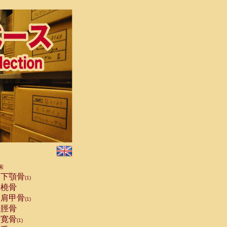
索
下顎骨
(1)
橈骨
肩甲骨
(1)
脛骨
寛骨
(1)