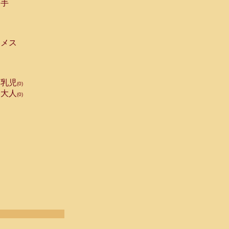
手
メス
乳児
(0)
大人
(0)