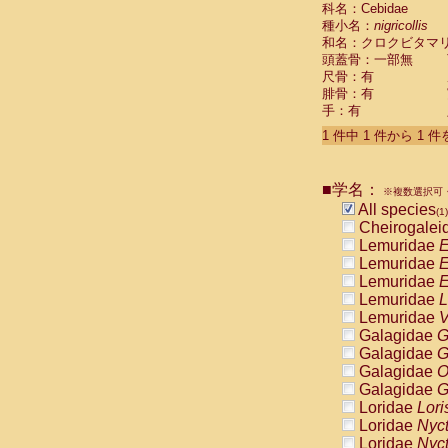
科名：Cebidae
Cebidae
Sa
種小名：
nigricollis
Cebidae
Sa
和名：クロクビタマ
Cebidae
Sag
頭蓋骨：一部無
Cebidae
Sa
尺骨：有
Cebidae
Sag
腓骨：有
Cebidae
Sa
手：有
Cebidae
Aot
Cebidae
Ceb
1 件中 1 件から 1 
Cebidae
Ceb
Cebidae
Ce
■学名：
Cebidae
Ceb
※複数選択可・
Cebidae
Ce
All species
(1)
Cebidae
Sai
Cheirogalei
Cebidae
Sai
Lemuridae
E
Atelidae
Alo
Lemuridae
E
Atelidae
Alo
Lemuridae
E
Atelidae
Alo
Lemuridae
L
Atelidae
Alo
Lemuridae
V
Atelidae
Ate
Galagidae
G
Atelidae
Ate
Galagidae
G
Atelidae
Ate
Galagidae
O
Atelidae
Ate
Galagidae
G
Atelidae
Lag
Loridae
Lori
Atelidae
Lag
Loridae
Nyc
Pitheciidae
Loridae
Nyc