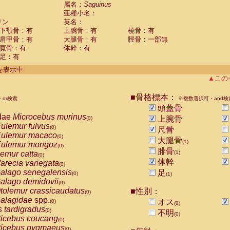
guinus midas
属名：
Saguinus
(0)
亜種小名：
guinus mystax
(0)
リン
英名：
uinus nigricollis
(1)
下顎骨：有
上腕骨：有
橈骨：有
guinus oedipus
(0)
肩甲骨：有
大腿骨：有
脛骨：一部無
uinus weddelli
(0)
寛骨：有
体幹：有
guinus
spp.
(0)
足：有
us trivirgatus
(0)
us albifrons
件を表示中
(0)
us apella
▲この
(0)
bus capucinus
(0)
us nigrivittatus
■骨格標本：
or検索
(0)
※複数選択可・and検
bus
spp.
頭蓋骨
(0)
miri boliviensis
dae
Microcebus murinus
(0)
上腕骨
(0)
miri sciureus
ulemur fulvus
(0)
(0)
尺骨
uatta caraya
ulemur macaco
(0)
(0)
大腿骨
(1)
uatta fusca
ulemur mongoz
(0)
(0)
腓骨
uatta seniculus
emur catta
(1)
(0)
(0)
uatta
spp.
体幹
arecia variegata
(0)
(0)
les belzebuth
alago senegalensis
足
(0)
(0)
(1)
les geoffroyi
alago demidovii
(0)
(0)
les paniscus
tolemur crassicaudatus
■性別：
(0)
(0)
les
spp.
alagidae
spp.
(0)
オス
(0)
(0)
othrix lagothricha
s tardigradus
(0)
(0)
不明
(0)
othrix lagothricha cana
ticebus coucang
(0)
(0)
Cacajao calvus rubicundus
ticebus pygmaeus
(0)
(0)