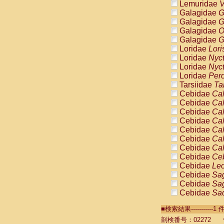
Lemuridae
V
Galagidae
G
Galagidae
G
Galagidae
O
Galagidae
G
Loridae
Lori
Loridae
Nyc
Loridae
Nyc
Loridae
Pero
Tarsiidae
Ta
Cebidae
Cal
Cebidae
Cal
Cebidae
Cal
Cebidae
Cal
Cebidae
Cal
Cebidae
Cal
Cebidae
Cal
Cebidae
Ce
Cebidae
Leo
Cebidae
Sag
Cebidae
Sag
Cebidae
Sag
Cebidae
Sag
■検索結果----------
Cebidae
Sag
Cebidae
Sa
剖検番号：02272