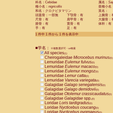
科名：Cebidae
Cebidae
Saguinus midas
属名：
Sa
(0)
種小名：
nigricollis
亜種小名
Cebidae
Saguinus mystax
(0)
和名：クロクビタマリン
英名：
Cebidae
Saguinus nigricollis
(1)
頭蓋骨：一部無
下顎骨：有
上腕骨：
Cebidae
Saguinus oedipus
(0)
尺骨：有
肩甲骨：有
大腿骨：
Cebidae
Saguinus weddelli
(0)
腓骨：有
寛骨：有
体幹：有
Cebidae
Saguinus
spp.
(0)
手：有
足：有
Cebidae
Aotus trivirgatus
(0)
Cebidae
Cebus albifrons
1 件中 1 件から 1 件を表示中
(0)
Cebidae
Cebus apella
(0)
Cebidae
Cebus capucinus
(0)
■学名：
Cebidae
Cebus nigrivittatus
※複数選択可・or検索
(0)
Cebidae
Cebus
spp.
All species
(0)
(1)
Cebidae
Saimiri boliviensis
Cheirogaleidae
Microcebus murinus
(0)
(0)
Cebidae
Saimiri sciureus
Lemuridae
Eulemur fulvus
(0)
(0)
Atelidae
Alouatta caraya
Lemuridae
Eulemur macaco
(0)
(0)
Atelidae
Alouatta fusca
Lemuridae
Eulemur mongoz
(0)
(0)
Atelidae
Alouatta seniculus
Lemuridae
Lemur catta
(0)
(0)
Atelidae
Alouatta
spp.
Lemuridae
Varecia variegata
(0)
(0)
Atelidae
Ateles belzebuth
Galagidae
Galago senegalensis
(0)
(0)
Atelidae
Ateles geoffroyi
Galagidae
Galago demidovii
(0)
(0)
Atelidae
Ateles paniscus
Galagidae
Otolemur crassicaudatus
(0)
(0)
Atelidae
Ateles
spp.
Galagidae
Galagidae
spp.
(0)
(0)
Atelidae
Lagothrix lagothricha
Loridae
Loris tardigradus
(0)
(0)
Atelidae
Lagothrix lagothricha cana
Loridae
Nycticebus coucang
(0)
(0)
Pitheciidae
Cacajao calvus rubicundu
Loridae
Nycticebus pygmaeus
(0)