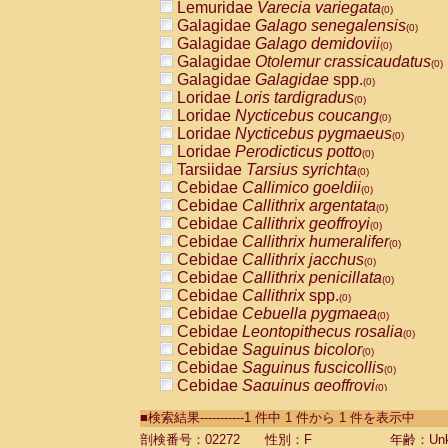
Lemuridae
Varecia variegata
(0)
Galagidae
Galago senegalensis
(0)
Galagidae
Galago demidovii
(0)
Galagidae
Otolemur crassicaudatus
(0)
Galagidae
Galagidae
spp.
(0)
Loridae
Loris tardigradus
(0)
Loridae
Nycticebus coucang
(0)
Loridae
Nycticebus pygmaeus
(0)
Loridae
Perodicticus potto
(0)
Tarsiidae
Tarsius syrichta
(0)
Cebidae
Callimico goeldii
(0)
Cebidae
Callithrix argentata
(0)
Cebidae
Callithrix geoffroyi
(0)
Cebidae
Callithrix humeralifer
(0)
Cebidae
Callithrix jacchus
(0)
Cebidae
Callithrix penicillata
(0)
Cebidae
Callithrix
spp.
(0)
Cebidae
Cebuella pygmaea
(0)
Cebidae
Leontopithecus rosalia
(0)
Cebidae
Saguinus bicolor
(0)
Cebidae
Saguinus fuscicollis
(0)
Cebidae
Saguinus geoffroyi
(0)
Cebidae
Saguinus imperator
(0)
■検索結果-----------1 件中 1 件から 1 件を表示中
Cebidae
Saguinus labiatus
(0)
Cebidae
Saguinus leucopus
剖検番号：02272
性別：F
年齢：Unk
(0)