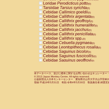
Pitheciidae
Callicebus cupreus
Loridae
Perodicticus potto
(0)
(0)
Pitheciidae
Callicebus donacophilus
Tarsiidae
Tarsius syrichta
(0
(0)
Pitheciidae
Callicebus moloch
Cebidae
Callimico goeldii
(0)
(0)
Pitheciidae
Callicebus torquatus
Cebidae
Callithrix argentata
(0)
(0)
Pitheciidae
Callicebus
spp.
Cebidae
Callithrix geoffroyi
(0)
(0)
Pitheciidae
Chiropotes satanas
Cebidae
Callithrix humeralifer
(0)
(0)
Pitheciidae
Pithecia monachus
Cebidae
Callithrix jacchus
(0)
(0)
Pitheciidae
Pithecia pithecia
Cebidae
Callithrix penicillata
(0)
(0)
Cercopithecidae
Cercocebus agilis
Cebidae
Callithrix
spp.
(0)
(0)
Cercopithecidae
Cercocebus galeritus
Cebidae
Cebuella pygmaea
(0)
Cercopithecidae
Cercocebus torquatu
Cebidae
Leontopithecus rosalia
(0)
Cercopithecidae
Cercocebus torquatus
Cebidae
Saguinus bicolor
(0)
Cercopithecidae
Cercocebus torquatu
Cebidae
Saguinus fuscicollis
(0)
Cercopithecidae
Cercocebus
hybrid
Cebidae
Saguinus geoffroyi
(0)
(0)
Cercopithecidae
Cercocebus
spp.
Cebidae
Saguinus imperator
(0)
(0)
Cercopithecidae
Lophocebus albigen
Cebidae
Saguinus labiatus
(0)
Cercopithecidae
Papio anubis
Cebidae
Saguinus leucopus
本データベース、並びに標本に関するお問い合わせはキュレーター・新宅勇太までお願い
(0)
(0)
© 2013 Japan Monkey Centre. All rights reserved.
Cercopithecidae
Papio cynocephalus
Cebidae
Saguinus midas
(
(0)
公益財団法人日本モンキーセンター 愛知県犬山市大字犬山字官林26番
Cercopithecidae
Papio hamadryas
Cebidae
Saguinus mystax
(0)
登録:平成19年5月31日 有効:令和4年5月30日 取扱責任者:綿貫宏
(0)
Cercopithecidae
Papio papio
Cebidae
Saguinus nigricollis
(0)
(1)
Cercopithecidae
Papio
spp.
Cebidae
Saguinus oedipus
(0)
(0)
Cercopithecidae
Mandrillus leucopha
Cebidae
Saguinus weddelli
(0)
Cercopithecidae
Mandrillus sphinx
Cebidae
Saguinus
spp.
(0)
(0)
Cercopithecidae
Theropithecus gelad
Cebidae
Aotus trivirgatus
(0)
Cercopithecidae
Macaca arctoides
Cebidae
Cebus albifrons
(0)
(0)