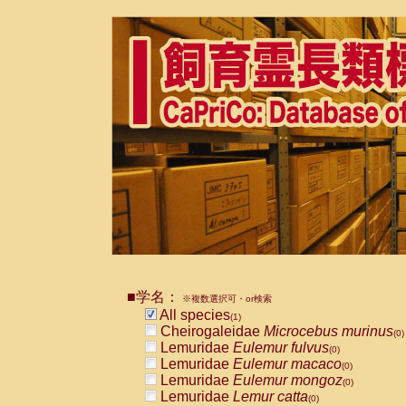
■学名：
※複数選択可・or検索
All species
(1)
Cheirogaleidae
Microcebus murinus
(0)
Lemuridae
Eulemur fulvus
(0)
Lemuridae
Eulemur macaco
(0)
Lemuridae
Eulemur mongoz
(0)
Lemuridae
Lemur catta
(0)