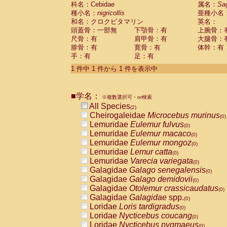
科名：Cebidae
Cebidae
Saguinus midas
属名：
Sa
(0)
種小名：
nigricollis
亜種小名
Cebidae
Saguinus mystax
(0)
和名：クロクビタマリン
英名：
Cebidae
Saguinus nigricollis
(1)
頭蓋骨：一部無
下顎骨：有
上腕骨：
Cebidae
Saguinus oedipus
(1)
尺骨：有
肩甲骨：有
大腿骨：
Cebidae
Saguinus weddelli
(0)
腓骨：有
寛骨：有
体幹：有
Cebidae
Saguinus
spp.
(0)
手：有
足：有
Cebidae
Aotus trivirgatus
(0)
Cebidae
Cebus albifrons
1 件中 1 件から 1 件を表示中
(0)
Cebidae
Cebus apella
(0)
Cebidae
Cebus capucinus
(0)
■学名：
Cebidae
Cebus nigrivittatus
※複数選択可・or検索
(0)
Cebidae
Cebus
spp.
All Species
(0)
(2)
Cebidae
Saimiri boliviensis
Cheirogaleidae
Microcebus murinus
(0)
(0)
Cebidae
Saimiri sciureus
Lemuridae
Eulemur fulvus
(0)
(0)
Atelidae
Alouatta caraya
Lemuridae
Eulemur macaco
(0)
(0)
Atelidae
Alouatta fusca
Lemuridae
Eulemur mongoz
(0)
(0)
Atelidae
Alouatta seniculus
Lemuridae
Lemur catta
(0)
(0)
Atelidae
Alouatta
spp.
Lemuridae
Varecia variegata
(0)
(0)
Atelidae
Ateles belzebuth
Galagidae
Galago senegalensis
(0)
(0)
Atelidae
Ateles geoffroyi
Galagidae
Galago demidovii
(0)
(0)
Atelidae
Ateles paniscus
Galagidae
Otolemur crassicaudatus
(0)
(0)
Atelidae
Ateles
spp.
Galagidae
Galagidae
spp.
(0)
(0)
Atelidae
Lagothrix lagothricha
Loridae
Loris tardigradus
(0)
(0)
Atelidae
Lagothrix lagothricha cana
Loridae
Nycticebus coucang
(0)
(0)
Pitheciidae
Cacajao calvus rubicundu
Loridae
Nycticebus pygmaeus
(0)