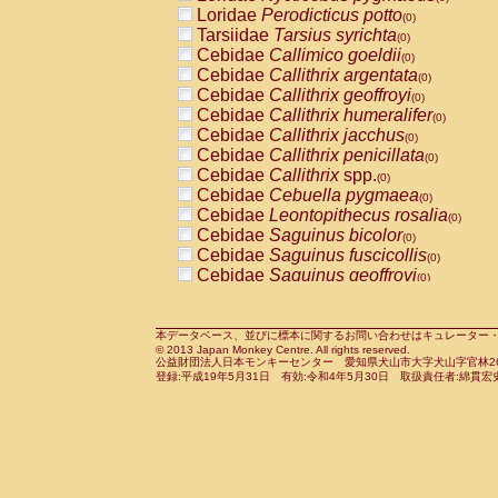
Pitheciidae
Callicebus cupreus
Loridae
Perodicticus potto
(0)
(0)
Pitheciidae
Callicebus donacophilus
Tarsiidae
Tarsius syrichta
(0
(0)
Pitheciidae
Callicebus moloch
Cebidae
Callimico goeldii
(0)
(0)
Pitheciidae
Callicebus torquatus
Cebidae
Callithrix argentata
(0)
(0)
Pitheciidae
Callicebus
spp.
Cebidae
Callithrix geoffroyi
(0)
(0)
Pitheciidae
Chiropotes satanas
Cebidae
Callithrix humeralifer
(0)
(0)
Pitheciidae
Pithecia monachus
Cebidae
Callithrix jacchus
(0)
(0)
Pitheciidae
Pithecia pithecia
Cebidae
Callithrix penicillata
(0)
(0)
Cercopithecidae
Cercocebus agilis
Cebidae
Callithrix
spp.
(0)
(0)
Cercopithecidae
Cercocebus galeritus
Cebidae
Cebuella pygmaea
(0)
Cercopithecidae
Cercocebus torquatu
Cebidae
Leontopithecus rosalia
(0)
Cercopithecidae
Cercocebus torquatus
Cebidae
Saguinus bicolor
(0)
Cercopithecidae
Cercocebus torquatu
Cebidae
Saguinus fuscicollis
(0)
Cercopithecidae
Cercocebus
hybrid
Cebidae
Saguinus geoffroyi
(0)
(0)
Cercopithecidae
Cercocebus
spp.
Cebidae
Saguinus imperator
(0)
(0)
Cercopithecidae
Lophocebus albigen
Cebidae
Saguinus labiatus
(0)
Cercopithecidae
Papio anubis
Cebidae
Saguinus leucopus
本データベース、並びに標本に関するお問い合わせはキュレーター・新宅勇太までお願い
(0)
(0)
© 2013 Japan Monkey Centre. All rights reserved.
Cercopithecidae
Papio cynocephalus
Cebidae
Saguinus midas
(
(0)
公益財団法人日本モンキーセンター 愛知県犬山市大字犬山字官林26番
Cercopithecidae
Papio hamadryas
Cebidae
Saguinus mystax
(0)
登録:平成19年5月31日 有効:令和4年5月30日 取扱責任者:綿貫宏
(0)
Cercopithecidae
Papio papio
Cebidae
Saguinus nigricollis
(0)
(1)
Cercopithecidae
Papio
spp.
Cebidae
Saguinus oedipus
(0)
(1)
Cercopithecidae
Mandrillus leucopha
Cebidae
Saguinus weddelli
(0)
Cercopithecidae
Mandrillus sphinx
Cebidae
Saguinus
spp.
(0)
(0)
Cercopithecidae
Theropithecus gelad
Cebidae
Aotus trivirgatus
(0)
Cercopithecidae
Macaca arctoides
Cebidae
Cebus albifrons
(0)
(0)