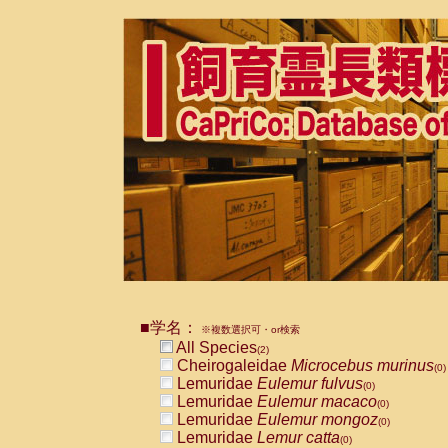
■学名：
※複数選択可・or検索
All Species
(2)
Cheirogaleidae
Microcebus murinus
(0)
Lemuridae
Eulemur fulvus
(0)
Lemuridae
Eulemur macaco
(0)
Lemuridae
Eulemur mongoz
(0)
Lemuridae
Lemur catta
(0)