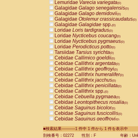
Lemuridae
Varecia variegata
(0)
Galagidae
Galago senegalensis
(0)
Galagidae
Galago demidovii
(0)
Galagidae
Otolemur crassicaudatus
(0)
Galagidae
Galagidae
spp.
(0)
Loridae
Loris tardigradus
(0)
Loridae
Nycticebus coucang
(0)
Loridae
Nycticebus pygmaeus
(0)
Loridae
Perodicticus potto
(0)
Tarsiidae
Tarsius syrichta
(0)
Cebidae
Callimico goeldii
(0)
Cebidae
Callithrix argentata
(0)
Cebidae
Callithrix geoffroyi
(0)
Cebidae
Callithrix humeralifer
(0)
Cebidae
Callithrix jacchus
(0)
Cebidae
Callithrix penicillata
(0)
Cebidae
Callithrix
spp.
(0)
Cebidae
Cebuella pygmaea
(0)
Cebidae
Leontopithecus rosalia
(0)
Cebidae
Saguinus bicolor
(0)
Cebidae
Saguinus fuscicollis
(0)
Cebidae
Saguinus geoffroyi
(0)
Cebidae
Saguinus imperator
(0)
■検索結果-----------1 件中 1 件から 1 件を表示中
Cebidae
Saguinus labiatus
(0)
Cebidae
Saguinus leucopus
剖検番号：02272
性別：F
年齢：Unk
(0)