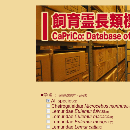
■学名：
※複数選択可・or検索
All species
(1)
Cheirogaleidae
Microcebus murinus
(0)
Lemuridae
Eulemur fulvus
(0)
Lemuridae
Eulemur macaco
(0)
Lemuridae
Eulemur mongoz
(0)
Lemuridae
Lemur catta
(0)