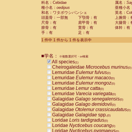
科名：Cebidae
Cebidae
Saguinus midas
属名：
Sa
(0)
種小名：
oedipus
亜種小名
Cebidae
Saguinus mystax
(0)
和名：ワタボウシパンシェ
英名：Cotto
Cebidae
Saguinus nigricollis
(0)
頭蓋骨：一部無
下顎骨：有
上腕骨：
Cebidae
Saguinus oedipus
(1)
尺骨：有
肩甲骨：有
大腿骨：
Cebidae
Saguinus weddelli
(0)
腓骨：有
寛骨：有
体幹：有
Cebidae
Saguinus
spp.
(0)
手：有
足：有
Cebidae
Aotus trivirgatus
(0)
Cebidae
Cebus albifrons
1 件中 1 件から 1 件を表示中
(0)
Cebidae
Cebus apella
(0)
Cebidae
Cebus capucinus
(0)
■学名：
Cebidae
Cebus nigrivittatus
※複数選択可・or検索
(0)
Cebidae
Cebus
spp.
All species
(0)
(1)
Cebidae
Saimiri boliviensis
Cheirogaleidae
Microcebus murinus
(0)
(0)
Cebidae
Saimiri sciureus
Lemuridae
Eulemur fulvus
(0)
(0)
Atelidae
Alouatta caraya
Lemuridae
Eulemur macaco
(0)
(0)
Atelidae
Alouatta fusca
Lemuridae
Eulemur mongoz
(0)
(0)
Atelidae
Alouatta seniculus
Lemuridae
Lemur catta
(0)
(0)
Atelidae
Alouatta
spp.
Lemuridae
Varecia variegata
(0)
(0)
Atelidae
Ateles belzebuth
Galagidae
Galago senegalensis
(0)
(0)
Atelidae
Ateles geoffroyi
Galagidae
Galago demidovii
(0)
(0)
Atelidae
Ateles paniscus
Galagidae
Otolemur crassicaudatus
(0)
(0)
Atelidae
Ateles
spp.
Galagidae
Galagidae
spp.
(0)
(0)
Atelidae
Lagothrix lagothricha
Loridae
Loris tardigradus
(0)
(0)
Atelidae
Lagothrix lagothricha cana
Loridae
Nycticebus coucang
(0)
(0)
Pitheciidae
Cacajao calvus rubicundu
Loridae
Nycticebus pygmaeus
(0)