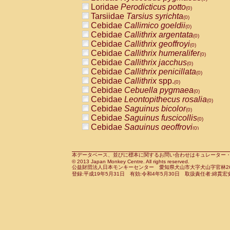
Pitheciidae
Callicebus cupreus
Loridae
Perodicticus potto
(0)
(0)
Pitheciidae
Callicebus donacophilus
Tarsiidae
Tarsius syrichta
(0
(0)
Pitheciidae
Callicebus moloch
Cebidae
Callimico goeldii
(0)
(0)
Pitheciidae
Callicebus torquatus
Cebidae
Callithrix argentata
(0)
(0)
Pitheciidae
Callicebus
spp.
Cebidae
Callithrix geoffroyi
(0)
(0)
Pitheciidae
Chiropotes satanas
Cebidae
Callithrix humeralifer
(0)
(0)
Pitheciidae
Pithecia monachus
Cebidae
Callithrix jacchus
(0)
(0)
Pitheciidae
Pithecia pithecia
Cebidae
Callithrix penicillata
(0)
(0)
Cercopithecidae
Cercocebus agilis
Cebidae
Callithrix
spp.
(0)
(0)
Cercopithecidae
Cercocebus galeritus
Cebidae
Cebuella pygmaea
(0)
Cercopithecidae
Cercocebus torquatu
Cebidae
Leontopithecus rosalia
(0)
Cercopithecidae
Cercocebus torquatus
Cebidae
Saguinus bicolor
(0)
Cercopithecidae
Cercocebus torquatu
Cebidae
Saguinus fuscicollis
(0)
Cercopithecidae
Cercocebus
hybrid
Cebidae
Saguinus geoffroyi
(0)
(0)
Cercopithecidae
Cercocebus
spp.
Cebidae
Saguinus imperator
(0)
(0)
Cercopithecidae
Lophocebus albigen
Cebidae
Saguinus labiatus
(0)
Cercopithecidae
Papio anubis
Cebidae
Saguinus leucopus
本データベース、並びに標本に関するお問い合わせはキュレーター・新宅勇太までお願い
(0)
(0)
© 2013 Japan Monkey Centre. All rights reserved.
Cercopithecidae
Papio cynocephalus
Cebidae
Saguinus midas
(
(0)
公益財団法人日本モンキーセンター 愛知県犬山市大字犬山字官林26番
Cercopithecidae
Papio hamadryas
Cebidae
Saguinus mystax
(0)
登録:平成19年5月31日 有効:令和4年5月30日 取扱責任者:綿貫宏
(0)
Cercopithecidae
Papio papio
Cebidae
Saguinus nigricollis
(0)
(0)
Cercopithecidae
Papio
spp.
Cebidae
Saguinus oedipus
(0)
(1)
Cercopithecidae
Mandrillus leucopha
Cebidae
Saguinus weddelli
(0)
Cercopithecidae
Mandrillus sphinx
Cebidae
Saguinus
spp.
(0)
(0)
Cercopithecidae
Theropithecus gelad
Cebidae
Aotus trivirgatus
(0)
Cercopithecidae
Macaca arctoides
Cebidae
Cebus albifrons
(0)
(0)