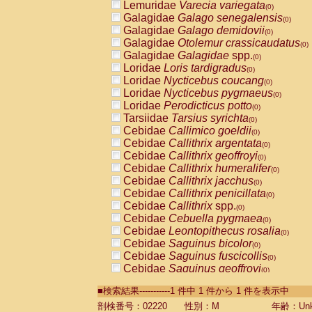
Lemuridae
Varecia variegata
(0)
Galagidae
Galago senegalensis
(0)
Galagidae
Galago demidovii
(0)
Galagidae
Otolemur crassicaudatus
(0)
Galagidae
Galagidae
spp.
(0)
Loridae
Loris tardigradus
(0)
Loridae
Nycticebus coucang
(0)
Loridae
Nycticebus pygmaeus
(0)
Loridae
Perodicticus potto
(0)
Tarsiidae
Tarsius syrichta
(0)
Cebidae
Callimico goeldii
(0)
Cebidae
Callithrix argentata
(0)
Cebidae
Callithrix geoffroyi
(0)
Cebidae
Callithrix humeralifer
(0)
Cebidae
Callithrix jacchus
(0)
Cebidae
Callithrix penicillata
(0)
Cebidae
Callithrix
spp.
(0)
Cebidae
Cebuella pygmaea
(0)
Cebidae
Leontopithecus rosalia
(0)
Cebidae
Saguinus bicolor
(0)
Cebidae
Saguinus fuscicollis
(0)
Cebidae
Saguinus geoffroyi
(0)
Cebidae
Saguinus imperator
(0)
■検索結果-----------1 件中 1 件から 1 件を表示中
Cebidae
Saguinus labiatus
(0)
Cebidae
Saguinus leucopus
剖検番号：02220
性別：M
年齢：Unk
(0)