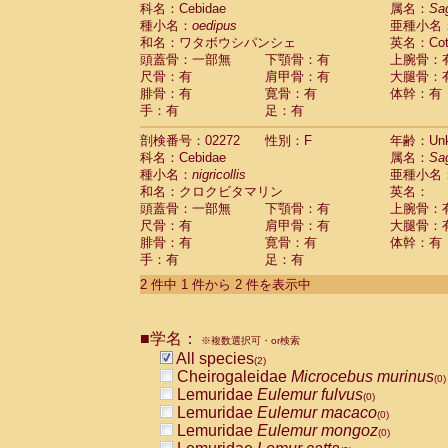
科名：Cebidae
Cebidae
Saguinus midas
属名：
Sa
(0)
種小名：
oedipus
亜種小名
Cebidae
Saguinus mystax
(0)
和名：ワタボウシパンシェ
英名：Cotto
Cebidae
Saguinus nigricollis
(1)
頭蓋骨：一部無
下顎骨：有
上腕骨：
Cebidae
Saguinus oedipus
(1)
尺骨：有
肩甲骨：有
大腿骨：
Cebidae
Saguinus weddelli
(0)
腓骨：有
寛骨：有
体幹：有
Cebidae
Saguinus
spp.
(0)
手：有
足：有
Cebidae
Aotus trivirgatus
(0)
Cebidae
Cebus albifrons
(0)
剖検番号：02272
性別：F
年齢：Unk
Cebidae
Cebus apella
科名：Cebidae
(0)
属名：
Sa
Cebidae
Cebus capucinus
種小名：
nigricollis
亜種小名
(0)
Cebidae
Cebus nigrivittatus
和名：クロクビタマリン
英名：
(0)
Cebidae
Cebus
spp.
頭蓋骨：一部無
下顎骨：有
上腕骨：
(0)
Cebidae
Saimiri boliviensis
尺骨：有
肩甲骨：有
大腿骨：
(0)
腓骨：有
Cebidae
Saimiri sciureus
寛骨：有
体幹：有
(0)
手：有
足：有
Atelidae
Alouatta caraya
(0)
Atelidae
Alouatta fusca
(0)
2 件中 1 件から 2 件を表示中
Atelidae
Alouatta seniculus
(0)
Atelidae
Alouatta
spp.
(0)
Atelidae
Ateles belzebuth
■学名：
(0)
※複数選択可・or検索
Atelidae
Ateles geoffroyi
(0)
All species
(2)
Atelidae
Ateles paniscus
(0)
Cheirogaleidae
Microcebus murinus
(0)
Atelidae
Ateles
spp.
(0)
Lemuridae
Eulemur fulvus
(0)
Atelidae
Lagothrix lagothricha
(0)
Lemuridae
Eulemur macaco
(0)
Atelidae
Lagothrix lagothricha cana
(0)
Lemuridae
Eulemur mongoz
(0)
Pitheciidae
Cacajao calvus rubicundu