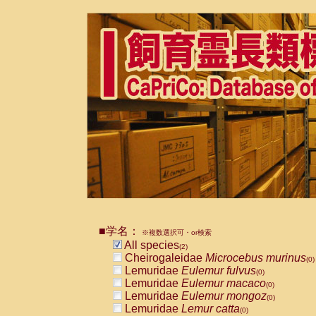
■学名：
※複数選択可・or検索
All species
(2)
Cheirogaleidae
Microcebus murinus
(0)
Lemuridae
Eulemur fulvus
(0)
Lemuridae
Eulemur macaco
(0)
Lemuridae
Eulemur mongoz
(0)
Lemuridae
Lemur catta
(0)