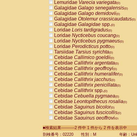
Lemuridae
Varecia variegata
(0)
Galagidae
Galago senegalensis
(0)
Galagidae
Galago demidovii
(0)
Galagidae
Otolemur crassicaudatus
(0)
Galagidae
Galagidae
spp.
(0)
Loridae
Loris tardigradus
(0)
Loridae
Nycticebus coucang
(0)
Loridae
Nycticebus pygmaeus
(0)
Loridae
Perodicticus potto
(0)
Tarsiidae
Tarsius syrichta
(0)
Cebidae
Callimico goeldii
(0)
Cebidae
Callithrix argentata
(0)
Cebidae
Callithrix geoffroyi
(0)
Cebidae
Callithrix humeralifer
(0)
Cebidae
Callithrix jacchus
(0)
Cebidae
Callithrix penicillata
(0)
Cebidae
Callithrix
spp.
(0)
Cebidae
Cebuella pygmaea
(0)
Cebidae
Leontopithecus rosalia
(0)
Cebidae
Saguinus bicolor
(0)
Cebidae
Saguinus fuscicollis
(0)
Cebidae
Saguinus geoffroyi
(0)
Cebidae
Saguinus imperator
(0)
■検索結果-----------2 件中 1 件から 2 件を表示中
Cebidae
Saguinus labiatus
(0)
Cebidae
Saguinus leucopus
剖検番号：02220
性別：M
年齢：Unk
(0)