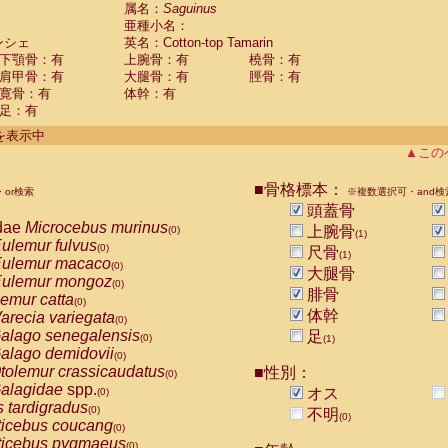
guinus midas
属名：
Saguinus
(0)
亜種小名：
guinus mystax
(0)
ンシェ
英名：Cotton-top Tamarin
uinus nigricollis
(0)
下顎骨：有
上腕骨：有
橈骨：有
guinus oedipus
(1)
肩甲骨：有
大腿骨：有
脛骨：有
uinus weddelli
(0)
寛骨：有
体幹：有
guinus
spp.
(0)
足：有
us trivirgatus
(0)
us albifrons
件を表示中
(0)
us apella
▲この
(0)
bus capucinus
(0)
us nigrivittatus
■骨格標本：
or検索
(0)
※複数選択可・and検
bus
spp.
頭蓋骨
(0)
miri boliviensis
dae
Microcebus murinus
(0)
上腕骨
(0)
(1)
miri sciureus
ulemur fulvus
(0)
(0)
尺骨
(1)
uatta caraya
ulemur macaco
(0)
(0)
大腿骨
uatta fusca
ulemur mongoz
(0)
(0)
腓骨
uatta seniculus
emur catta
(0)
(0)
uatta
spp.
体幹
arecia variegata
(0)
(0)
les belzebuth
alago senegalensis
足
(0)
(0)
(1)
les geoffroyi
alago demidovii
(0)
(0)
les paniscus
tolemur crassicaudatus
■性別：
(0)
(0)
les
spp.
alagidae
spp.
(0)
オス
(0)
othrix lagothricha
s tardigradus
(0)
(0)
不明
(0)
othrix lagothricha cana
ticebus coucang
(0)
(0)
Cacajao calvus rubicundus
ticebus pygmaeus
(0)
(0)