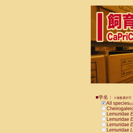
■学名：
※複数選択可・
All species
(1)
Cheirogalei
Lemuridae
E
Lemuridae
E
Lemuridae
E
Lemuridae
L