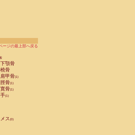
ページの最上部へ戻る
索
下顎骨
橈骨
肩甲骨
(1)
脛骨
(1)
寛骨
(1)
手
(1)
メス
(0)