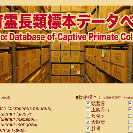
■骨格標本：
or検索
※複数選択可・and検
頭蓋骨
dae
Microcebus murinus
上腕骨
(0)
(1)
ulemur fulvus
(0)
尺骨
(1)
ulemur macaco
(0)
大腿骨
ulemur mongoz
(0)
腓骨
emur catta
(0)