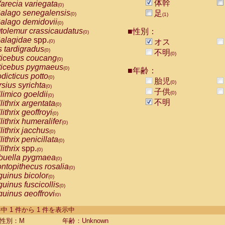
体幹
arecia variegata
(0)
alago senegalensis
足
(0)
(1)
alago demidovii
(0)
tolemur crassicaudatus
■性別：
(0)
alagidae
spp.
オス
(0)
s tardigradus
(0)
不明
(0)
ticebus coucang
(0)
ticebus pygmaeus
(0)
■年齢：
dicticus potto
(0)
胎児
(0)
rsius syrichta
(0)
子供
limico goeldii
(0)
(0)
不明
lithrix argentata
(0)
lithrix geoffroyi
(0)
lithrix humeralifer
(0)
lithrix jacchus
(0)
lithrix penicillata
(0)
lithrix
spp.
(0)
buella pygmaea
(0)
ntopithecus rosalia
(0)
uinus bicolor
(0)
uinus fuscicollis
(0)
uinus geoffroyi
(0)
uinus imperator
(0)
-1 件中 1 件から 1 件を表示中
uinus labiatus
(0)
guinus leucopus
性別：M
年齢：Unknown
(0)