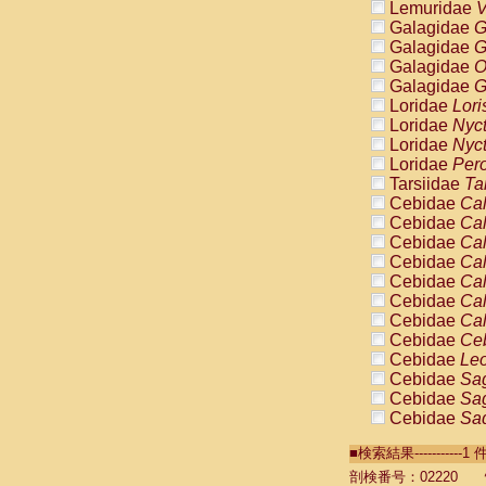
Lemuridae
V
Galagidae
G
Galagidae
G
Galagidae
O
Galagidae
G
Loridae
Lori
Loridae
Nyc
Loridae
Nyc
Loridae
Pero
Tarsiidae
Ta
Cebidae
Cal
Cebidae
Cal
Cebidae
Cal
Cebidae
Cal
Cebidae
Cal
Cebidae
Cal
Cebidae
Cal
Cebidae
Ce
Cebidae
Leo
Cebidae
Sag
Cebidae
Sag
Cebidae
Sag
Cebidae
Sag
■検索結果----------
Cebidae
Sag
Cebidae
Sa
剖検番号：02220