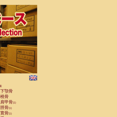
索
下顎骨
橈骨
肩甲骨
(1)
脛骨
(1)
寛骨
(1)