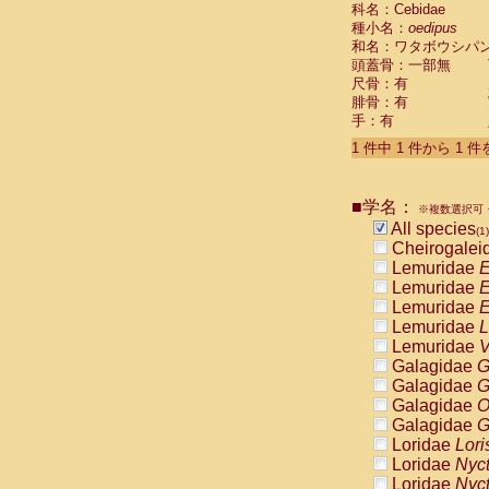
科名：Cebidae
Cebidae
Sa
種小名：
oedipus
Cebidae
Sa
和名：ワタボウシパ
Cebidae
Sag
頭蓋骨：一部無
Cebidae
Sa
尺骨：有
Cebidae
Sag
腓骨：有
Cebidae
Sa
手：有
Cebidae
Aot
Cebidae
Ceb
1 件中 1 件から 1 
Cebidae
Ceb
Cebidae
Ce
■学名：
Cebidae
Ceb
※複数選択可・
Cebidae
Ce
All species
(1)
Cebidae
Sai
Cheirogalei
Cebidae
Sai
Lemuridae
E
Atelidae
Alo
Lemuridae
E
Atelidae
Alo
Lemuridae
E
Atelidae
Alo
Lemuridae
L
Atelidae
Alo
Lemuridae
V
Atelidae
Ate
Galagidae
G
Atelidae
Ate
Galagidae
G
Atelidae
Ate
Galagidae
O
Atelidae
Ate
Galagidae
G
Atelidae
Lag
Loridae
Lori
Atelidae
Lag
Loridae
Nyc
Pitheciidae
Loridae
Nyc