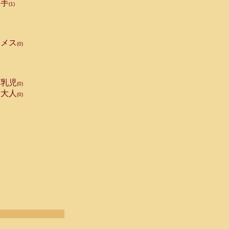
手
(1)
メス
(0)
乳児
(0)
大人
(0)