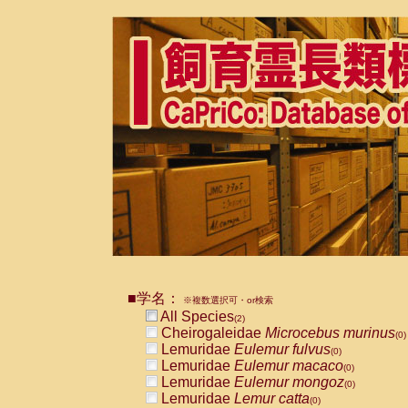
■学名：
※複数選択可・or検索
All Species
(2)
Cheirogaleidae
Microcebus murinus
(0)
Lemuridae
Eulemur fulvus
(0)
Lemuridae
Eulemur macaco
(0)
Lemuridae
Eulemur mongoz
(0)
Lemuridae
Lemur catta
(0)