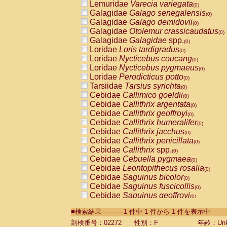
Lemuridae
Varecia variegata
(0)
Galagidae
Galago senegalensis
(0)
Galagidae
Galago demidovii
(0)
Galagidae
Otolemur crassicaudatus
(0)
Galagidae
Galagidae
spp.
(0)
Loridae
Loris tardigradus
(0)
Loridae
Nycticebus coucang
(0)
Loridae
Nycticebus pygmaeus
(0)
Loridae
Perodicticus potto
(0)
Tarsiidae
Tarsius syrichta
(0)
Cebidae
Callimico goeldii
(0)
Cebidae
Callithrix argentata
(0)
Cebidae
Callithrix geoffroyi
(0)
Cebidae
Callithrix humeralifer
(0)
Cebidae
Callithrix jacchus
(0)
Cebidae
Callithrix penicillata
(0)
Cebidae
Callithrix
spp.
(0)
Cebidae
Cebuella pygmaea
(0)
Cebidae
Leontopithecus rosalia
(0)
Cebidae
Saguinus bicolor
(0)
Cebidae
Saguinus fuscicollis
(0)
Cebidae
Saguinus geoffroyi
(0)
Cebidae
Saguinus imperator
(0)
■検索結果-----------1 件中 1 件から 1 件を表示中
Cebidae
Saguinus labiatus
(0)
Cebidae
Saguinus leucopus
剖検番号：02272
性別：F
年齢：Unk
(0)