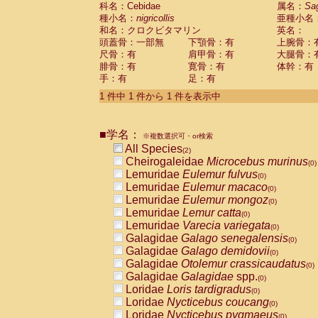
科名：Cebidae
Cebidae
Saguinus midas
属名：
Sa
(0)
種小名：
nigricollis
亜種小名
Cebidae
Saguinus mystax
(0)
和名：クロクビタマリン
英名：
Cebidae
Saguinus nigricollis
(1)
頭蓋骨：一部無
下顎骨：有
上腕骨：
Cebidae
Saguinus oedipus
(1)
尺骨：有
肩甲骨：有
大腿骨：
Cebidae
Saguinus weddelli
(0)
腓骨：有
寛骨：有
体幹：有
Cebidae
Saguinus
spp.
(0)
手：有
足：有
Cebidae
Aotus trivirgatus
(0)
Cebidae
Cebus albifrons
1 件中 1 件から 1 件を表示中
(0)
Cebidae
Cebus apella
(0)
Cebidae
Cebus capucinus
(0)
■学名：
Cebidae
Cebus nigrivittatus
※複数選択可・or検索
(0)
Cebidae
Cebus
spp.
All Species
(0)
(2)
Cebidae
Saimiri boliviensis
Cheirogaleidae
Microcebus murinus
(0)
(0)
Cebidae
Saimiri sciureus
Lemuridae
Eulemur fulvus
(0)
(0)
Atelidae
Alouatta caraya
Lemuridae
Eulemur macaco
(0)
(0)
Atelidae
Alouatta fusca
Lemuridae
Eulemur mongoz
(0)
(0)
Atelidae
Alouatta seniculus
Lemuridae
Lemur catta
(0)
(0)
Atelidae
Alouatta
spp.
Lemuridae
Varecia variegata
(0)
(0)
Atelidae
Ateles belzebuth
Galagidae
Galago senegalensis
(0)
(0)
Atelidae
Ateles geoffroyi
Galagidae
Galago demidovii
(0)
(0)
Atelidae
Ateles paniscus
Galagidae
Otolemur crassicaudatus
(0)
(0)
Atelidae
Ateles
spp.
Galagidae
Galagidae
spp.
(0)
(0)
Atelidae
Lagothrix lagothricha
Loridae
Loris tardigradus
(0)
(0)
Atelidae
Lagothrix lagothricha cana
Loridae
Nycticebus coucang
(0)
(0)
Pitheciidae
Cacajao calvus rubicundu
Loridae
Nycticebus pygmaeus
(0)