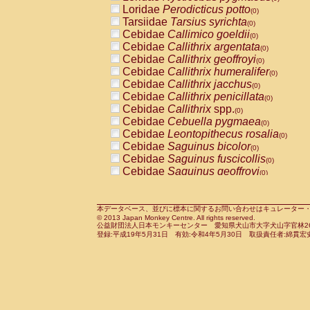
Pitheciidae
Callicebus cupreus
Loridae
Perodicticus potto
(0)
(0)
Pitheciidae
Callicebus donacophilus
Tarsiidae
Tarsius syrichta
(0
(0)
Pitheciidae
Callicebus moloch
Cebidae
Callimico goeldii
(0)
(0)
Pitheciidae
Callicebus torquatus
Cebidae
Callithrix argentata
(0)
(0)
Pitheciidae
Callicebus
spp.
Cebidae
Callithrix geoffroyi
(0)
(0)
Pitheciidae
Chiropotes satanas
Cebidae
Callithrix humeralifer
(0)
(0)
Pitheciidae
Pithecia monachus
Cebidae
Callithrix jacchus
(0)
(0)
Pitheciidae
Pithecia pithecia
Cebidae
Callithrix penicillata
(0)
(0)
Cercopithecidae
Cercocebus agilis
Cebidae
Callithrix
spp.
(0)
(0)
Cercopithecidae
Cercocebus galeritus
Cebidae
Cebuella pygmaea
(0)
Cercopithecidae
Cercocebus torquatu
Cebidae
Leontopithecus rosalia
(0)
Cercopithecidae
Cercocebus torquatus
Cebidae
Saguinus bicolor
(0)
Cercopithecidae
Cercocebus torquatu
Cebidae
Saguinus fuscicollis
(0)
Cercopithecidae
Cercocebus
hybrid
Cebidae
Saguinus geoffroyi
(0)
(0)
Cercopithecidae
Cercocebus
spp.
Cebidae
Saguinus imperator
(0)
(0)
Cercopithecidae
Lophocebus albigen
Cebidae
Saguinus labiatus
(0)
Cercopithecidae
Papio anubis
Cebidae
Saguinus leucopus
本データベース、並びに標本に関するお問い合わせはキュレーター・新宅勇太までお願い
(0)
(0)
© 2013 Japan Monkey Centre. All rights reserved.
Cercopithecidae
Papio cynocephalus
Cebidae
Saguinus midas
(
(0)
公益財団法人日本モンキーセンター 愛知県犬山市大字犬山字官林26番
Cercopithecidae
Papio hamadryas
Cebidae
Saguinus mystax
(0)
登録:平成19年5月31日 有効:令和4年5月30日 取扱責任者:綿貫宏
(0)
Cercopithecidae
Papio papio
Cebidae
Saguinus nigricollis
(0)
(1)
Cercopithecidae
Papio
spp.
Cebidae
Saguinus oedipus
(0)
(1)
Cercopithecidae
Mandrillus leucopha
Cebidae
Saguinus weddelli
(0)
Cercopithecidae
Mandrillus sphinx
Cebidae
Saguinus
spp.
(0)
(0)
Cercopithecidae
Theropithecus gelad
Cebidae
Aotus trivirgatus
(0)
Cercopithecidae
Macaca arctoides
Cebidae
Cebus albifrons
(0)
(0)