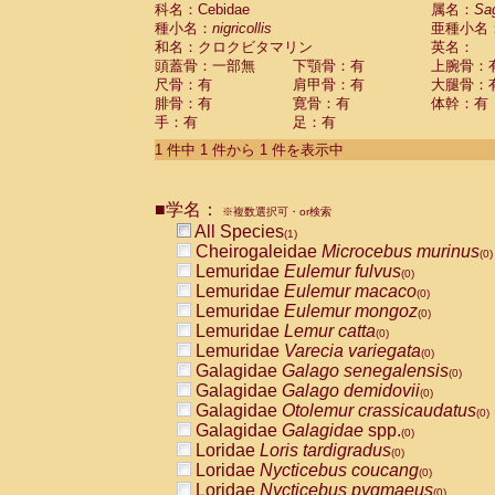
科名：Cebidae
Cebidae
Saguinus midas
属名：
Sa
(0)
種小名：
nigricollis
亜種小名
Cebidae
Saguinus mystax
(0)
和名：クロクビタマリン
英名：
Cebidae
Saguinus nigricollis
(1)
頭蓋骨：一部無
下顎骨：有
上腕骨：
Cebidae
Saguinus oedipus
(0)
尺骨：有
肩甲骨：有
大腿骨：
Cebidae
Saguinus weddelli
(0)
腓骨：有
寛骨：有
体幹：有
Cebidae
Saguinus
spp.
(0)
手：有
足：有
Cebidae
Aotus trivirgatus
(0)
Cebidae
Cebus albifrons
1 件中 1 件から 1 件を表示中
(0)
Cebidae
Cebus apella
(0)
Cebidae
Cebus capucinus
(0)
■学名：
Cebidae
Cebus nigrivittatus
※複数選択可・or検索
(0)
Cebidae
Cebus
spp.
All Species
(0)
(1)
Cebidae
Saimiri boliviensis
Cheirogaleidae
Microcebus murinus
(0)
(0)
Cebidae
Saimiri sciureus
Lemuridae
Eulemur fulvus
(0)
(0)
Atelidae
Alouatta caraya
Lemuridae
Eulemur macaco
(0)
(0)
Atelidae
Alouatta fusca
Lemuridae
Eulemur mongoz
(0)
(0)
Atelidae
Alouatta seniculus
Lemuridae
Lemur catta
(0)
(0)
Atelidae
Alouatta
spp.
Lemuridae
Varecia variegata
(0)
(0)
Atelidae
Ateles belzebuth
Galagidae
Galago senegalensis
(0)
(0)
Atelidae
Ateles geoffroyi
Galagidae
Galago demidovii
(0)
(0)
Atelidae
Ateles paniscus
Galagidae
Otolemur crassicaudatus
(0)
(0)
Atelidae
Ateles
spp.
Galagidae
Galagidae
spp.
(0)
(0)
Atelidae
Lagothrix lagothricha
Loridae
Loris tardigradus
(0)
(0)
Atelidae
Lagothrix lagothricha cana
Loridae
Nycticebus coucang
(0)
(0)
Pitheciidae
Cacajao calvus rubicundu
Loridae
Nycticebus pygmaeus
(0)