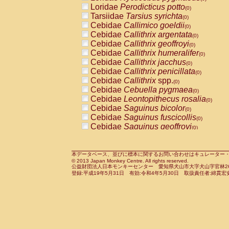
Pitheciidae
Callicebus cupreus
Loridae
Perodicticus potto
(0)
(0)
Pitheciidae
Callicebus donacophilus
Tarsiidae
Tarsius syrichta
(0
(0)
Pitheciidae
Callicebus moloch
Cebidae
Callimico goeldii
(0)
(0)
Pitheciidae
Callicebus torquatus
Cebidae
Callithrix argentata
(0)
(0)
Pitheciidae
Callicebus
spp.
Cebidae
Callithrix geoffroyi
(0)
(0)
Pitheciidae
Chiropotes satanas
Cebidae
Callithrix humeralifer
(0)
(0)
Pitheciidae
Pithecia monachus
Cebidae
Callithrix jacchus
(0)
(0)
Pitheciidae
Pithecia pithecia
Cebidae
Callithrix penicillata
(0)
(0)
Cercopithecidae
Cercocebus agilis
Cebidae
Callithrix
spp.
(0)
(0)
Cercopithecidae
Cercocebus galeritus
Cebidae
Cebuella pygmaea
(0)
Cercopithecidae
Cercocebus torquatu
Cebidae
Leontopithecus rosalia
(0)
Cercopithecidae
Cercocebus torquatus
Cebidae
Saguinus bicolor
(0)
Cercopithecidae
Cercocebus torquatu
Cebidae
Saguinus fuscicollis
(0)
Cercopithecidae
Cercocebus
hybrid
Cebidae
Saguinus geoffroyi
(0)
(0)
Cercopithecidae
Cercocebus
spp.
Cebidae
Saguinus imperator
(0)
(0)
Cercopithecidae
Lophocebus albigen
Cebidae
Saguinus labiatus
(0)
Cercopithecidae
Papio anubis
Cebidae
Saguinus leucopus
本データベース、並びに標本に関するお問い合わせはキュレーター・新宅勇太までお願い
(0)
(0)
© 2013 Japan Monkey Centre. All rights reserved.
Cercopithecidae
Papio cynocephalus
Cebidae
Saguinus midas
(
(0)
公益財団法人日本モンキーセンター 愛知県犬山市大字犬山字官林26番
Cercopithecidae
Papio hamadryas
Cebidae
Saguinus mystax
(0)
登録:平成19年5月31日 有効:令和4年5月30日 取扱責任者:綿貫宏
(0)
Cercopithecidae
Papio papio
Cebidae
Saguinus nigricollis
(0)
(1)
Cercopithecidae
Papio
spp.
Cebidae
Saguinus oedipus
(0)
(0)
Cercopithecidae
Mandrillus leucopha
Cebidae
Saguinus weddelli
(0)
Cercopithecidae
Mandrillus sphinx
Cebidae
Saguinus
spp.
(0)
(0)
Cercopithecidae
Theropithecus gelad
Cebidae
Aotus trivirgatus
(0)
Cercopithecidae
Macaca arctoides
Cebidae
Cebus albifrons
(0)
(0)