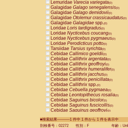
Lemuridae
Varecia variegata
(0)
Galagidae
Galago senegalensis
(0)
Galagidae
Galago demidovii
(0)
Galagidae
Otolemur crassicaudatus
(0)
Galagidae
Galagidae
spp.
(0)
Loridae
Loris tardigradus
(0)
Loridae
Nycticebus coucang
(0)
Loridae
Nycticebus pygmaeus
(0)
Loridae
Perodicticus potto
(0)
Tarsiidae
Tarsius syrichta
(0)
Cebidae
Callimico goeldii
(0)
Cebidae
Callithrix argentata
(0)
Cebidae
Callithrix geoffroyi
(0)
Cebidae
Callithrix humeralifer
(0)
Cebidae
Callithrix jacchus
(0)
Cebidae
Callithrix penicillata
(0)
Cebidae
Callithrix
spp.
(0)
Cebidae
Cebuella pygmaea
(0)
Cebidae
Leontopithecus rosalia
(0)
Cebidae
Saguinus bicolor
(0)
Cebidae
Saguinus fuscicollis
(0)
Cebidae
Saguinus geoffroyi
(0)
Cebidae
Saguinus imperator
(0)
■検索結果-----------1 件中 1 件から 1 件を表示中
Cebidae
Saguinus labiatus
(0)
Cebidae
Saguinus leucopus
剖検番号：02272
性別：F
年齢：Unk
(0)