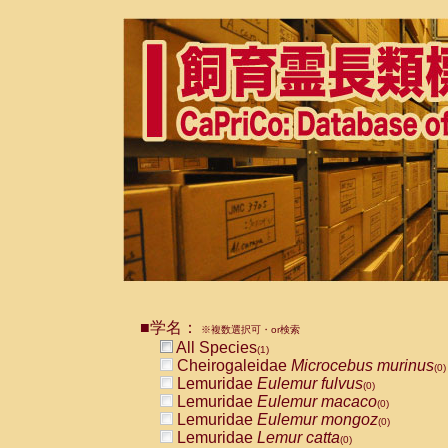
■学名：
※複数選択可・or検索
All Species
(1)
Cheirogaleidae
Microcebus murinus
(0)
Lemuridae
Eulemur fulvus
(0)
Lemuridae
Eulemur macaco
(0)
Lemuridae
Eulemur mongoz
(0)
Lemuridae
Lemur catta
(0)