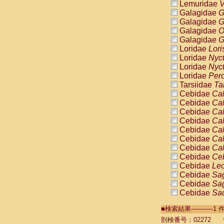
Lemuridae
V
Galagidae
G
Galagidae
G
Galagidae
O
Galagidae
G
Loridae
Lori
Loridae
Nyc
Loridae
Nyc
Loridae
Pero
Tarsiidae
Ta
Cebidae
Cal
Cebidae
Cal
Cebidae
Cal
Cebidae
Cal
Cebidae
Cal
Cebidae
Cal
Cebidae
Cal
Cebidae
Ce
Cebidae
Leo
Cebidae
Sag
Cebidae
Sag
Cebidae
Sag
Cebidae
Sag
■検索結果----------
Cebidae
Sag
Cebidae
Sa
剖検番号：02272