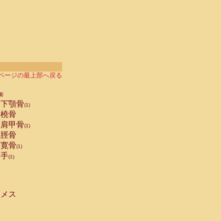
ページの最上部へ戻る
索
下顎骨
(1)
橈骨
肩甲骨
(1)
脛骨
寛骨
(1)
手
(1)
メス