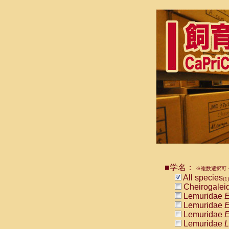
■学名：
※複数選択可・
All species
(1)
Cheirogalei
Lemuridae
E
Lemuridae
E
Lemuridae
E
Lemuridae
L