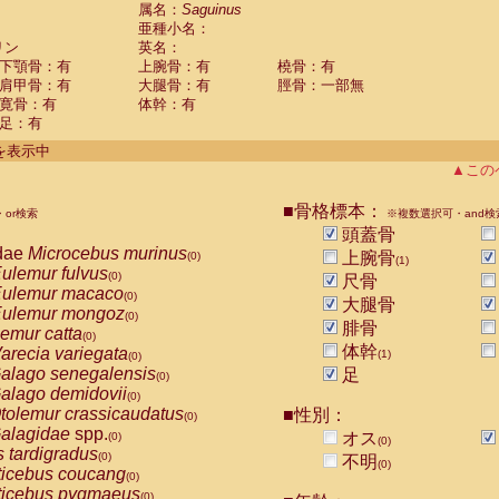
guinus midas
属名：
Saguinus
(0)
亜種小名：
guinus mystax
(0)
リン
英名：
uinus nigricollis
(1)
下顎骨：有
上腕骨：有
橈骨：有
guinus oedipus
(0)
肩甲骨：有
大腿骨：有
脛骨：一部無
uinus weddelli
(0)
寛骨：有
体幹：有
guinus
spp.
(0)
足：有
us trivirgatus
(0)
us albifrons
件を表示中
(0)
us apella
▲この
(0)
bus capucinus
(0)
us nigrivittatus
■骨格標本：
or検索
(0)
※複数選択可・and検
bus
spp.
頭蓋骨
(0)
miri boliviensis
dae
Microcebus murinus
(0)
上腕骨
(0)
(1)
miri sciureus
ulemur fulvus
(0)
(0)
尺骨
uatta caraya
ulemur macaco
(0)
(0)
大腿骨
uatta fusca
ulemur mongoz
(0)
(0)
腓骨
uatta seniculus
emur catta
(0)
(0)
uatta
spp.
体幹
arecia variegata
(0)
(1)
(0)
les belzebuth
alago senegalensis
足
(0)
(0)
les geoffroyi
alago demidovii
(0)
(0)
les paniscus
tolemur crassicaudatus
■性別：
(0)
(0)
les
spp.
alagidae
spp.
(0)
オス
(0)
(0)
othrix lagothricha
s tardigradus
(0)
(0)
不明
(0)
othrix lagothricha cana
ticebus coucang
(0)
(0)
Cacajao calvus rubicundus
ticebus pygmaeus
(0)
(0)