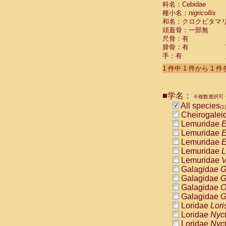
科名：Cebidae
Cebidae
Sa
種小名：
nigricollis
Cebidae
Sa
和名：クロクビタマ
Cebidae
Sag
頭蓋骨：一部無
Cebidae
Sa
尺骨：有
Cebidae
Sag
腓骨：有
Cebidae
Sa
手：有
Cebidae
Aot
Cebidae
Ceb
1 件中 1 件から 1 
Cebidae
Ceb
Cebidae
Ce
■学名：
Cebidae
Ceb
※複数選択可・
Cebidae
Ce
All species
(1)
Cebidae
Sai
Cheirogalei
Cebidae
Sai
Lemuridae
E
Atelidae
Alo
Lemuridae
E
Atelidae
Alo
Lemuridae
E
Atelidae
Alo
Lemuridae
L
Atelidae
Alo
Lemuridae
V
Atelidae
Ate
Galagidae
G
Atelidae
Ate
Galagidae
G
Atelidae
Ate
Galagidae
O
Atelidae
Ate
Galagidae
G
Atelidae
Lag
Loridae
Lori
Atelidae
Lag
Loridae
Nyc
Pitheciidae
Loridae
Nyc