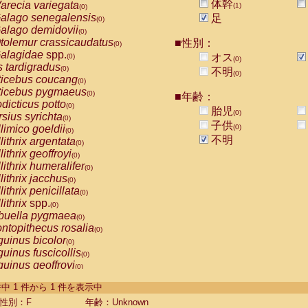
体幹
arecia variegata
(1)
(0)
alago senegalensis
足
(0)
alago demidovii
(0)
tolemur crassicaudatus
■性別：
(0)
alagidae
spp.
オス
(0)
(0)
s tardigradus
(0)
不明
(0)
ticebus coucang
(0)
ticebus pygmaeus
(0)
■年齢：
dicticus potto
(0)
胎児
(0)
rsius syrichta
(0)
子供
limico goeldii
(0)
(0)
不明
lithrix argentata
(0)
lithrix geoffroyi
(0)
lithrix humeralifer
(0)
lithrix jacchus
(0)
lithrix penicillata
(0)
lithrix
spp.
(0)
buella pygmaea
(0)
ntopithecus rosalia
(0)
uinus bicolor
(0)
uinus fuscicollis
(0)
uinus geoffroyi
(0)
uinus imperator
(0)
-1 件中 1 件から 1 件を表示中
uinus labiatus
(0)
guinus leucopus
性別：F
年齢：Unknown
(0)