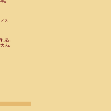
手
(1)
メス
乳児
(0)
大人
(0)