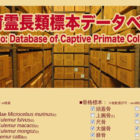
■骨格標本：
or検索
※複数選択可・and検
頭蓋骨
dae
Microcebus murinus
上腕骨
(0)
(1)
ulemur fulvus
(0)
尺骨
ulemur macaco
(0)
大腿骨
ulemur mongoz
(0)
腓骨
emur catta
(0)