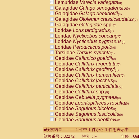
Lemuridae
Varecia variegata
(0)
Galagidae
Galago senegalensis
(0)
Galagidae
Galago demidovii
(0)
Galagidae
Otolemur crassicaudatus
(0)
Galagidae
Galagidae
spp.
(0)
Loridae
Loris tardigradus
(0)
Loridae
Nycticebus coucang
(0)
Loridae
Nycticebus pygmaeus
(0)
Loridae
Perodicticus potto
(0)
Tarsiidae
Tarsius syrichta
(0)
Cebidae
Callimico goeldii
(0)
Cebidae
Callithrix argentata
(0)
Cebidae
Callithrix geoffroyi
(0)
Cebidae
Callithrix humeralifer
(0)
Cebidae
Callithrix jacchus
(0)
Cebidae
Callithrix penicillata
(0)
Cebidae
Callithrix
spp.
(0)
Cebidae
Cebuella pygmaea
(0)
Cebidae
Leontopithecus rosalia
(0)
Cebidae
Saguinus bicolor
(0)
Cebidae
Saguinus fuscicollis
(0)
Cebidae
Saguinus geoffroyi
(0)
Cebidae
Saguinus imperator
(0)
■検索結果-----------1 件中 1 件から 1 件を表示中
Cebidae
Saguinus labiatus
(0)
Cebidae
Saguinus leucopus
剖検番号：02272
性別：F
年齢：Unk
(0)