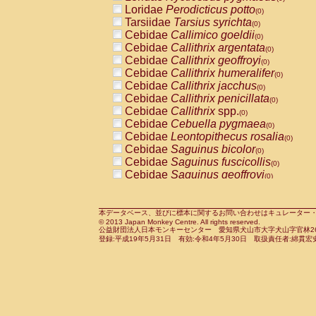
Pitheciidae
Callicebus cupreus
Loridae
Perodicticus potto
(0)
(0)
Pitheciidae
Callicebus donacophilus
Tarsiidae
Tarsius syrichta
(0
(0)
Pitheciidae
Callicebus moloch
Cebidae
Callimico goeldii
(0)
(0)
Pitheciidae
Callicebus torquatus
Cebidae
Callithrix argentata
(0)
(0)
Pitheciidae
Callicebus
spp.
Cebidae
Callithrix geoffroyi
(0)
(0)
Pitheciidae
Chiropotes satanas
Cebidae
Callithrix humeralifer
(0)
(0)
Pitheciidae
Pithecia monachus
Cebidae
Callithrix jacchus
(0)
(0)
Pitheciidae
Pithecia pithecia
Cebidae
Callithrix penicillata
(0)
(0)
Cercopithecidae
Cercocebus agilis
Cebidae
Callithrix
spp.
(0)
(0)
Cercopithecidae
Cercocebus galeritus
Cebidae
Cebuella pygmaea
(0)
Cercopithecidae
Cercocebus torquatu
Cebidae
Leontopithecus rosalia
(0)
Cercopithecidae
Cercocebus torquatus
Cebidae
Saguinus bicolor
(0)
Cercopithecidae
Cercocebus torquatu
Cebidae
Saguinus fuscicollis
(0)
Cercopithecidae
Cercocebus
hybrid
Cebidae
Saguinus geoffroyi
(0)
(0)
Cercopithecidae
Cercocebus
spp.
Cebidae
Saguinus imperator
(0)
(0)
Cercopithecidae
Lophocebus albigen
Cebidae
Saguinus labiatus
(0)
Cercopithecidae
Papio anubis
Cebidae
Saguinus leucopus
本データベース、並びに標本に関するお問い合わせはキュレーター・新宅勇太までお願い
(0)
(0)
© 2013 Japan Monkey Centre. All rights reserved.
Cercopithecidae
Papio cynocephalus
Cebidae
Saguinus midas
(
(0)
公益財団法人日本モンキーセンター 愛知県犬山市大字犬山字官林26番
Cercopithecidae
Papio hamadryas
Cebidae
Saguinus mystax
(0)
登録:平成19年5月31日 有効:令和4年5月30日 取扱責任者:綿貫宏
(0)
Cercopithecidae
Papio papio
Cebidae
Saguinus nigricollis
(0)
(1)
Cercopithecidae
Papio
spp.
Cebidae
Saguinus oedipus
(0)
(0)
Cercopithecidae
Mandrillus leucopha
Cebidae
Saguinus weddelli
(0)
Cercopithecidae
Mandrillus sphinx
Cebidae
Saguinus
spp.
(0)
(0)
Cercopithecidae
Theropithecus gelad
Cebidae
Aotus trivirgatus
(0)
Cercopithecidae
Macaca arctoides
Cebidae
Cebus albifrons
(0)
(0)