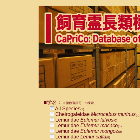
■学名：
※複数選択可・or検索
All Species
(1)
Cheirogaleidae
Microcebus murinus
(0)
Lemuridae
Eulemur fulvus
(0)
Lemuridae
Eulemur macaco
(0)
Lemuridae
Eulemur mongoz
(0)
Lemuridae
Lemur catta
(0)