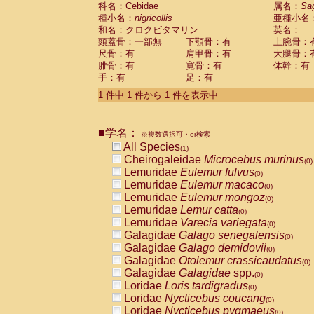
科名：Cebidae
Cebidae
Saguinus midas
属名：
Sa
(0)
種小名：
nigricollis
亜種小名
Cebidae
Saguinus mystax
(0)
和名：クロクビタマリン
英名：
Cebidae
Saguinus nigricollis
(1)
頭蓋骨：一部無
下顎骨：有
上腕骨：
Cebidae
Saguinus oedipus
(0)
尺骨：有
肩甲骨：有
大腿骨：
Cebidae
Saguinus weddelli
(0)
腓骨：有
寛骨：有
体幹：有
Cebidae
Saguinus
spp.
(0)
手：有
足：有
Cebidae
Aotus trivirgatus
(0)
Cebidae
Cebus albifrons
1 件中 1 件から 1 件を表示中
(0)
Cebidae
Cebus apella
(0)
Cebidae
Cebus capucinus
(0)
■学名：
Cebidae
Cebus nigrivittatus
※複数選択可・or検索
(0)
Cebidae
Cebus
spp.
All Species
(0)
(1)
Cebidae
Saimiri boliviensis
Cheirogaleidae
Microcebus murinus
(0)
(0)
Cebidae
Saimiri sciureus
Lemuridae
Eulemur fulvus
(0)
(0)
Atelidae
Alouatta caraya
Lemuridae
Eulemur macaco
(0)
(0)
Atelidae
Alouatta fusca
Lemuridae
Eulemur mongoz
(0)
(0)
Atelidae
Alouatta seniculus
Lemuridae
Lemur catta
(0)
(0)
Atelidae
Alouatta
spp.
Lemuridae
Varecia variegata
(0)
(0)
Atelidae
Ateles belzebuth
Galagidae
Galago senegalensis
(0)
(0)
Atelidae
Ateles geoffroyi
Galagidae
Galago demidovii
(0)
(0)
Atelidae
Ateles paniscus
Galagidae
Otolemur crassicaudatus
(0)
(0)
Atelidae
Ateles
spp.
Galagidae
Galagidae
spp.
(0)
(0)
Atelidae
Lagothrix lagothricha
Loridae
Loris tardigradus
(0)
(0)
Atelidae
Lagothrix lagothricha cana
Loridae
Nycticebus coucang
(0)
(0)
Pitheciidae
Cacajao calvus rubicundu
Loridae
Nycticebus pygmaeus
(0)