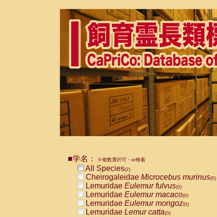
■学名：
※複数選択可・or検索
All Species
(2)
Cheirogaleidae
Microcebus murinus
(0)
Lemuridae
Eulemur fulvus
(0)
Lemuridae
Eulemur macaco
(0)
Lemuridae
Eulemur mongoz
(0)
Lemuridae
Lemur catta
(0)