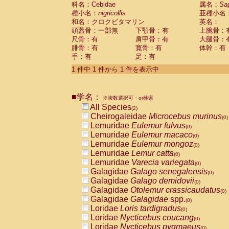
科名：Cebidae
Cebidae
Saguinus midas
属名：
Sa
(0)
種小名：
nigricollis
亜種小名
Cebidae
Saguinus mystax
(0)
和名：クロクビタマリン
英名：
Cebidae
Saguinus nigricollis
(1)
頭蓋骨：一部無
下顎骨：有
上腕骨：
Cebidae
Saguinus oedipus
(1)
尺骨：有
肩甲骨：有
大腿骨：
Cebidae
Saguinus weddelli
(0)
腓骨：有
寛骨：有
体幹：有
Cebidae
Saguinus
spp.
(0)
手：有
足：有
Cebidae
Aotus trivirgatus
(0)
Cebidae
Cebus albifrons
1 件中 1 件から 1 件を表示中
(0)
Cebidae
Cebus apella
(0)
Cebidae
Cebus capucinus
(0)
■学名：
Cebidae
Cebus nigrivittatus
※複数選択可・or検索
(0)
Cebidae
Cebus
spp.
All Species
(0)
(2)
Cebidae
Saimiri boliviensis
Cheirogaleidae
Microcebus murinus
(0)
(0)
Cebidae
Saimiri sciureus
Lemuridae
Eulemur fulvus
(0)
(0)
Atelidae
Alouatta caraya
Lemuridae
Eulemur macaco
(0)
(0)
Atelidae
Alouatta fusca
Lemuridae
Eulemur mongoz
(0)
(0)
Atelidae
Alouatta seniculus
Lemuridae
Lemur catta
(0)
(0)
Atelidae
Alouatta
spp.
Lemuridae
Varecia variegata
(0)
(0)
Atelidae
Ateles belzebuth
Galagidae
Galago senegalensis
(0)
(0)
Atelidae
Ateles geoffroyi
Galagidae
Galago demidovii
(0)
(0)
Atelidae
Ateles paniscus
Galagidae
Otolemur crassicaudatus
(0)
(0)
Atelidae
Ateles
spp.
Galagidae
Galagidae
spp.
(0)
(0)
Atelidae
Lagothrix lagothricha
Loridae
Loris tardigradus
(0)
(0)
Atelidae
Lagothrix lagothricha cana
Loridae
Nycticebus coucang
(0)
(0)
Pitheciidae
Cacajao calvus rubicundu
Loridae
Nycticebus pygmaeus
(0)