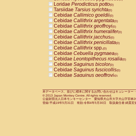
Pitheciidae
Callicebus cupreus
Loridae
Perodicticus potto
(0)
(0)
Pitheciidae
Callicebus donacophilus
Tarsiidae
Tarsius syrichta
(0
(0)
Pitheciidae
Callicebus moloch
Cebidae
Callimico goeldii
(0)
(0)
Pitheciidae
Callicebus torquatus
Cebidae
Callithrix argentata
(0)
(0)
Pitheciidae
Callicebus
spp.
Cebidae
Callithrix geoffroyi
(0)
(0)
Pitheciidae
Chiropotes satanas
Cebidae
Callithrix humeralifer
(0)
(0)
Pitheciidae
Pithecia monachus
Cebidae
Callithrix jacchus
(0)
(0)
Pitheciidae
Pithecia pithecia
Cebidae
Callithrix penicillata
(0)
(0)
Cercopithecidae
Cercocebus agilis
Cebidae
Callithrix
spp.
(0)
(0)
Cercopithecidae
Cercocebus galeritus
Cebidae
Cebuella pygmaea
(0)
Cercopithecidae
Cercocebus torquatu
Cebidae
Leontopithecus rosalia
(0)
Cercopithecidae
Cercocebus torquatus
Cebidae
Saguinus bicolor
(0)
Cercopithecidae
Cercocebus torquatu
Cebidae
Saguinus fuscicollis
(0)
Cercopithecidae
Cercocebus
hybrid
Cebidae
Saguinus geoffroyi
(0)
(0)
Cercopithecidae
Cercocebus
spp.
Cebidae
Saguinus imperator
(0)
(0)
Cercopithecidae
Lophocebus albigen
Cebidae
Saguinus labiatus
(0)
Cercopithecidae
Papio anubis
Cebidae
Saguinus leucopus
本データベース、並びに標本に関するお問い合わせはキュレーター・新宅勇太までお願い
(0)
(0)
© 2013 Japan Monkey Centre. All rights reserved.
Cercopithecidae
Papio cynocephalus
Cebidae
Saguinus midas
(
(0)
公益財団法人日本モンキーセンター 愛知県犬山市大字犬山字官林26番
Cercopithecidae
Papio hamadryas
Cebidae
Saguinus mystax
(0)
登録:平成19年5月31日 有効:令和4年5月30日 取扱責任者:綿貫宏
(0)
Cercopithecidae
Papio papio
Cebidae
Saguinus nigricollis
(0)
(1)
Cercopithecidae
Papio
spp.
Cebidae
Saguinus oedipus
(0)
(1)
Cercopithecidae
Mandrillus leucopha
Cebidae
Saguinus weddelli
(0)
Cercopithecidae
Mandrillus sphinx
Cebidae
Saguinus
spp.
(0)
(0)
Cercopithecidae
Theropithecus gelad
Cebidae
Aotus trivirgatus
(0)
Cercopithecidae
Macaca arctoides
Cebidae
Cebus albifrons
(0)
(0)