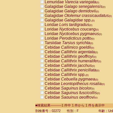
Lemuridae
Varecia variegata
(0)
Galagidae
Galago senegalensis
(0)
Galagidae
Galago demidovii
(0)
Galagidae
Otolemur crassicaudatus
(0)
Galagidae
Galagidae
spp.
(0)
Loridae
Loris tardigradus
(0)
Loridae
Nycticebus coucang
(0)
Loridae
Nycticebus pygmaeus
(0)
Loridae
Perodicticus potto
(0)
Tarsiidae
Tarsius syrichta
(0)
Cebidae
Callimico goeldii
(0)
Cebidae
Callithrix argentata
(0)
Cebidae
Callithrix geoffroyi
(0)
Cebidae
Callithrix humeralifer
(0)
Cebidae
Callithrix jacchus
(0)
Cebidae
Callithrix penicillata
(0)
Cebidae
Callithrix
spp.
(0)
Cebidae
Cebuella pygmaea
(0)
Cebidae
Leontopithecus rosalia
(0)
Cebidae
Saguinus bicolor
(0)
Cebidae
Saguinus fuscicollis
(0)
Cebidae
Saguinus geoffroyi
(0)
Cebidae
Saguinus imperator
(0)
■検索結果-----------1 件中 1 件から 1 件を表示中
Cebidae
Saguinus labiatus
(0)
Cebidae
Saguinus leucopus
剖検番号：02272
性別：F
年齢：Unk
(0)