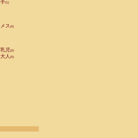
手
(1)
メス
(0)
乳児
(0)
大人
(0)