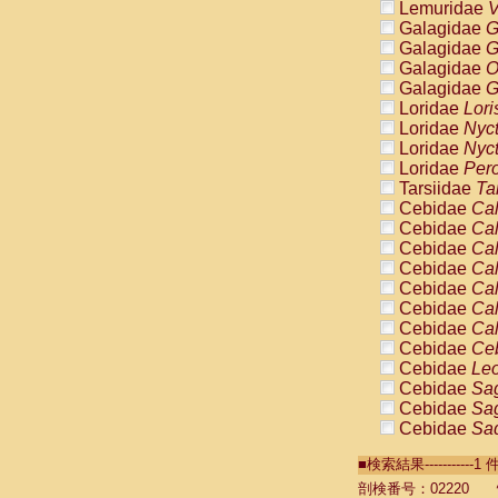
Lemuridae
V
Galagidae
G
Galagidae
G
Galagidae
O
Galagidae
G
Loridae
Lori
Loridae
Nyc
Loridae
Nyc
Loridae
Pero
Tarsiidae
Ta
Cebidae
Cal
Cebidae
Cal
Cebidae
Cal
Cebidae
Cal
Cebidae
Cal
Cebidae
Cal
Cebidae
Cal
Cebidae
Ce
Cebidae
Leo
Cebidae
Sag
Cebidae
Sag
Cebidae
Sag
Cebidae
Sag
■検索結果----------
Cebidae
Sag
Cebidae
Sa
剖検番号：02220