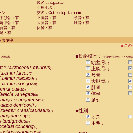
guinus midas
属名：
Saguinus
(0)
亜種小名：
guinus mystax
(0)
ンシェ
英名：Cotton-top Tamarin
uinus nigricollis
(0)
下顎骨：有
上腕骨：有
橈骨：有
guinus oedipus
(1)
肩甲骨：有
大腿骨：有
脛骨：有
uinus weddelli
(0)
寛骨：有
体幹：有
guinus
spp.
(0)
足：有
us trivirgatus
(0)
us albifrons
件を表示中
(0)
us apella
▲この
(0)
bus capucinus
(0)
us nigrivittatus
■骨格標本：
or検索
(0)
※複数選択可・and検
bus
spp.
頭蓋骨
(0)
(1)
miri boliviensis
dae
Microcebus murinus
(0)
上腕骨
(0)
(1)
miri sciureus
ulemur fulvus
(0)
(0)
尺骨
uatta caraya
ulemur macaco
(0)
(0)
大腿骨
(1)
uatta fusca
ulemur mongoz
(0)
(0)
腓骨
uatta seniculus
emur catta
(0)
(0)
uatta
spp.
体幹
arecia variegata
(0)
(0)
les belzebuth
alago senegalensis
足
(0)
(0)
(1)
les geoffroyi
alago demidovii
(0)
(0)
les paniscus
tolemur crassicaudatus
■性別：
(0)
(0)
les
spp.
alagidae
spp.
(0)
オス
(0)
othrix lagothricha
s tardigradus
(0)
(0)
不明
(0)
othrix lagothricha cana
ticebus coucang
(0)
(0)
Cacajao calvus rubicundus
ticebus pygmaeus
(0)
(0)