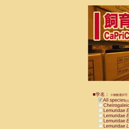
■学名：
※複数選択可・
All species
(1)
Cheirogalei
Lemuridae
E
Lemuridae
E
Lemuridae
E
Lemuridae
L