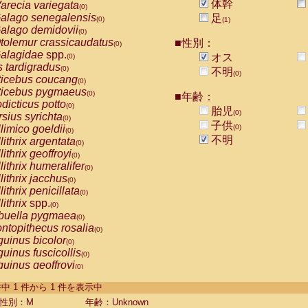
体幹
arecia variegata
(0)
alago senegalensis
足
(0)
(1)
alago demidovii
(0)
tolemur crassicaudatus
■性別：
(0)
alagidae
spp.
オス
(0)
s tardigradus
(0)
不明
(0)
ticebus coucang
(0)
ticebus pygmaeus
(0)
■年齢：
dicticus potto
(0)
胎児
(0)
rsius syrichta
(0)
子供
limico goeldii
(0)
(0)
不明
lithrix argentata
(0)
lithrix geoffroyi
(0)
lithrix humeralifer
(0)
lithrix jacchus
(0)
lithrix penicillata
(0)
lithrix
spp.
(0)
buella pygmaea
(0)
ntopithecus rosalia
(0)
uinus bicolor
(0)
uinus fuscicollis
(0)
uinus geoffroyi
(0)
uinus imperator
(0)
-1 件中 1 件から 1 件を表示中
uinus labiatus
(0)
guinus leucopus
性別：M
年齢：Unknown
(0)