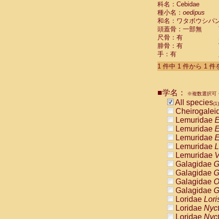
科名：Cebidae
Cebidae
Sa
種小名：
oedipus
Cebidae
Sa
和名：ワタボウシパ
Cebidae
Sag
頭蓋骨：一部無
Cebidae
Sa
尺骨：有
Cebidae
Sag
腓骨：有
Cebidae
Sa
手：有
Cebidae
Aot
Cebidae
Ceb
1 件中 1 件から 1 
Cebidae
Ceb
Cebidae
Ce
■学名：
Cebidae
Ceb
※複数選択可・
Cebidae
Ce
All species
(1)
Cebidae
Sai
Cheirogalei
Cebidae
Sai
Lemuridae
E
Atelidae
Alo
Lemuridae
E
Atelidae
Alo
Lemuridae
E
Atelidae
Alo
Lemuridae
L
Atelidae
Alo
Lemuridae
V
Atelidae
Ate
Galagidae
G
Atelidae
Ate
Galagidae
G
Atelidae
Ate
Galagidae
O
Atelidae
Ate
Galagidae
G
Atelidae
Lag
Loridae
Lori
Atelidae
Lag
Loridae
Nyc
Pitheciidae
Loridae
Nyc