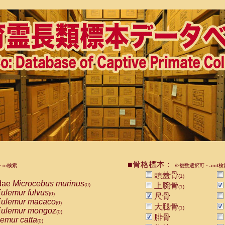
■骨格標本：
or検索
※複数選択可・and検
頭蓋骨
(1)
dae
Microcebus murinus
上腕骨
(0)
(1)
ulemur fulvus
(0)
尺骨
ulemur macaco
(0)
大腿骨
(1)
ulemur mongoz
(0)
腓骨
emur catta
(0)