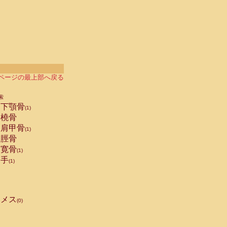
ページの最上部へ戻る
索
下顎骨
(1)
橈骨
肩甲骨
(1)
脛骨
寛骨
(1)
手
(1)
メス
(0)