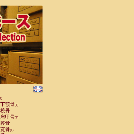
索
下顎骨
(1)
橈骨
肩甲骨
(1)
脛骨
寛骨
(1)