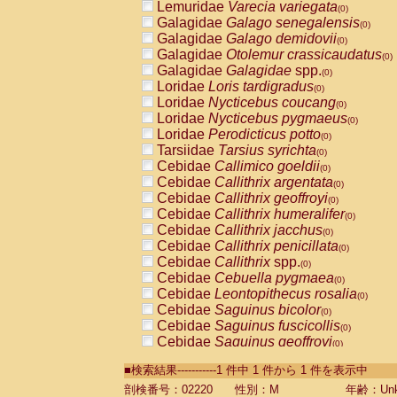
Lemuridae
Varecia variegata
(0)
Galagidae
Galago senegalensis
(0)
Galagidae
Galago demidovii
(0)
Galagidae
Otolemur crassicaudatus
(0)
Galagidae
Galagidae
spp.
(0)
Loridae
Loris tardigradus
(0)
Loridae
Nycticebus coucang
(0)
Loridae
Nycticebus pygmaeus
(0)
Loridae
Perodicticus potto
(0)
Tarsiidae
Tarsius syrichta
(0)
Cebidae
Callimico goeldii
(0)
Cebidae
Callithrix argentata
(0)
Cebidae
Callithrix geoffroyi
(0)
Cebidae
Callithrix humeralifer
(0)
Cebidae
Callithrix jacchus
(0)
Cebidae
Callithrix penicillata
(0)
Cebidae
Callithrix
spp.
(0)
Cebidae
Cebuella pygmaea
(0)
Cebidae
Leontopithecus rosalia
(0)
Cebidae
Saguinus bicolor
(0)
Cebidae
Saguinus fuscicollis
(0)
Cebidae
Saguinus geoffroyi
(0)
Cebidae
Saguinus imperator
(0)
■検索結果-----------1 件中 1 件から 1 件を表示中
Cebidae
Saguinus labiatus
(0)
Cebidae
Saguinus leucopus
剖検番号：02220
性別：M
年齢：Unk
(0)