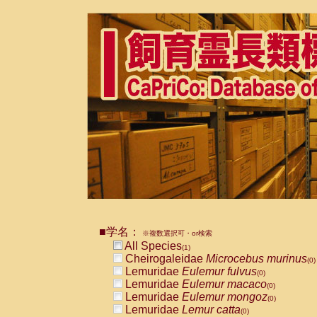
■学名：
※複数選択可・or検索
All Species
(1)
Cheirogaleidae
Microcebus murinus
(0)
Lemuridae
Eulemur fulvus
(0)
Lemuridae
Eulemur macaco
(0)
Lemuridae
Eulemur mongoz
(0)
Lemuridae
Lemur catta
(0)