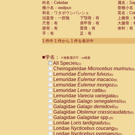
科名：Cebidae
Cebidae
Saguinus midas
属名：
Sa
(0)
種小名：
oedipus
亜種小名
Cebidae
Saguinus mystax
(0)
和名：ワタボウシパンシェ
英名：Cotto
Cebidae
Saguinus nigricollis
(0)
頭蓋骨：一部無
下顎骨：有
上腕骨：
Cebidae
Saguinus oedipus
(1)
尺骨：有
肩甲骨：有
大腿骨：
Cebidae
Saguinus weddelli
(0)
腓骨：有
寛骨：有
体幹：有
Cebidae
Saguinus
spp.
(0)
手：有
足：有
Cebidae
Aotus trivirgatus
(0)
Cebidae
Cebus albifrons
1 件中 1 件から 1 件を表示中
(0)
Cebidae
Cebus apella
(0)
Cebidae
Cebus capucinus
(0)
■学名：
Cebidae
Cebus nigrivittatus
※複数選択可・or検索
(0)
Cebidae
Cebus
spp.
All Species
(0)
(1)
Cebidae
Saimiri boliviensis
Cheirogaleidae
Microcebus murinus
(0)
(0)
Cebidae
Saimiri sciureus
Lemuridae
Eulemur fulvus
(0)
(0)
Atelidae
Alouatta caraya
Lemuridae
Eulemur macaco
(0)
(0)
Atelidae
Alouatta fusca
Lemuridae
Eulemur mongoz
(0)
(0)
Atelidae
Alouatta seniculus
Lemuridae
Lemur catta
(0)
(0)
Atelidae
Alouatta
spp.
Lemuridae
Varecia variegata
(0)
(0)
Atelidae
Ateles belzebuth
Galagidae
Galago senegalensis
(0)
(0)
Atelidae
Ateles geoffroyi
Galagidae
Galago demidovii
(0)
(0)
Atelidae
Ateles paniscus
Galagidae
Otolemur crassicaudatus
(0)
(0)
Atelidae
Ateles
spp.
Galagidae
Galagidae
spp.
(0)
(0)
Atelidae
Lagothrix lagothricha
Loridae
Loris tardigradus
(0)
(0)
Atelidae
Lagothrix lagothricha cana
Loridae
Nycticebus coucang
(0)
(0)
Pitheciidae
Cacajao calvus rubicundu
Loridae
Nycticebus pygmaeus
(0)