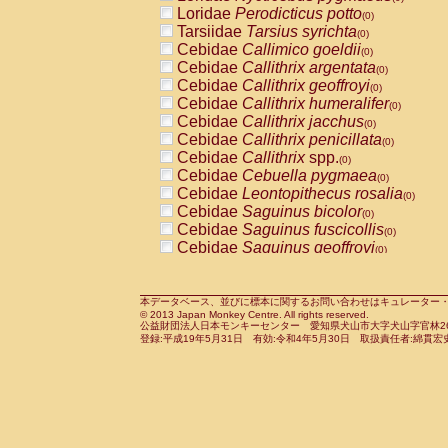
Pitheciidae
Callicebus cupreus
Loridae
Perodicticus potto
(0)
(0)
Pitheciidae
Callicebus donacophilus
Tarsiidae
Tarsius syrichta
(0
(0)
Pitheciidae
Callicebus moloch
Cebidae
Callimico goeldii
(0)
(0)
Pitheciidae
Callicebus torquatus
Cebidae
Callithrix argentata
(0)
(0)
Pitheciidae
Callicebus
spp.
Cebidae
Callithrix geoffroyi
(0)
(0)
Pitheciidae
Chiropotes satanas
Cebidae
Callithrix humeralifer
(0)
(0)
Pitheciidae
Pithecia monachus
Cebidae
Callithrix jacchus
(0)
(0)
Pitheciidae
Pithecia pithecia
Cebidae
Callithrix penicillata
(0)
(0)
Cercopithecidae
Cercocebus agilis
Cebidae
Callithrix
spp.
(0)
(0)
Cercopithecidae
Cercocebus galeritus
Cebidae
Cebuella pygmaea
(0)
Cercopithecidae
Cercocebus torquatu
Cebidae
Leontopithecus rosalia
(0)
Cercopithecidae
Cercocebus torquatus
Cebidae
Saguinus bicolor
(0)
Cercopithecidae
Cercocebus torquatu
Cebidae
Saguinus fuscicollis
(0)
Cercopithecidae
Cercocebus
hybrid
Cebidae
Saguinus geoffroyi
(0)
(0)
Cercopithecidae
Cercocebus
spp.
Cebidae
Saguinus imperator
(0)
(0)
Cercopithecidae
Lophocebus albigen
Cebidae
Saguinus labiatus
(0)
Cercopithecidae
Papio anubis
Cebidae
Saguinus leucopus
本データベース、並びに標本に関するお問い合わせはキュレーター・新宅勇太までお願い
(0)
(0)
© 2013 Japan Monkey Centre. All rights reserved.
Cercopithecidae
Papio cynocephalus
Cebidae
Saguinus midas
(
(0)
公益財団法人日本モンキーセンター 愛知県犬山市大字犬山字官林26番
Cercopithecidae
Papio hamadryas
Cebidae
Saguinus mystax
(0)
登録:平成19年5月31日 有効:令和4年5月30日 取扱責任者:綿貫宏
(0)
Cercopithecidae
Papio papio
Cebidae
Saguinus nigricollis
(0)
(0)
Cercopithecidae
Papio
spp.
Cebidae
Saguinus oedipus
(0)
(1)
Cercopithecidae
Mandrillus leucopha
Cebidae
Saguinus weddelli
(0)
Cercopithecidae
Mandrillus sphinx
Cebidae
Saguinus
spp.
(0)
(0)
Cercopithecidae
Theropithecus gelad
Cebidae
Aotus trivirgatus
(0)
Cercopithecidae
Macaca arctoides
Cebidae
Cebus albifrons
(0)
(0)