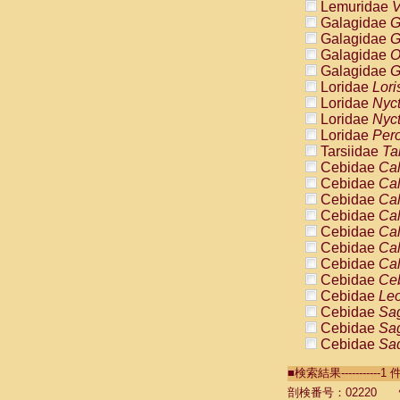
Lemuridae
V
Galagidae
G
Galagidae
G
Galagidae
O
Galagidae
G
Loridae
Lori
Loridae
Nyc
Loridae
Nyc
Loridae
Pero
Tarsiidae
Ta
Cebidae
Cal
Cebidae
Cal
Cebidae
Cal
Cebidae
Cal
Cebidae
Cal
Cebidae
Cal
Cebidae
Cal
Cebidae
Ce
Cebidae
Leo
Cebidae
Sag
Cebidae
Sag
Cebidae
Sag
Cebidae
Sag
■検索結果----------
Cebidae
Sag
Cebidae
Sa
剖検番号：02220