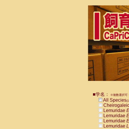
■学名：
※複数選択可・
All Species
(1
Cheirogalei
Lemuridae
E
Lemuridae
E
Lemuridae
E
Lemuridae
L