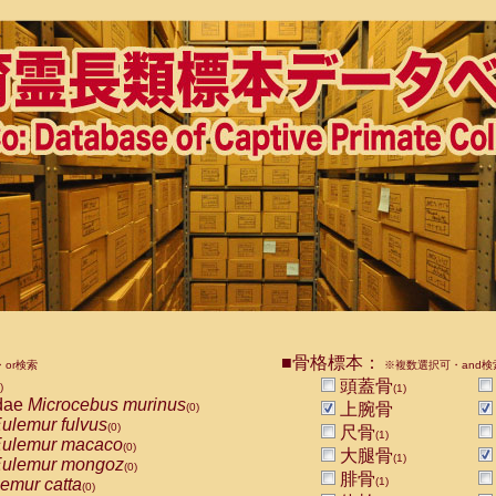
■骨格標本：
or検索
※複数選択可・and検
頭蓋骨
)
(1)
dae
Microcebus murinus
上腕骨
(0)
ulemur fulvus
(0)
尺骨
(1)
ulemur macaco
(0)
大腿骨
(1)
ulemur mongoz
(0)
腓骨
emur catta
(1)
(0)