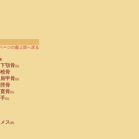
ページの最上部へ戻る
索
下顎骨
(1)
橈骨
肩甲骨
(1)
脛骨
寛骨
(1)
手
(1)
メス
(0)