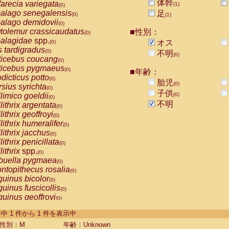
体幹
arecia variegata
(1)
(0)
alago senegalensis
足
(0)
(1)
alago demidovii
(0)
tolemur crassicaudatus
■性別：
(0)
alagidae
spp.
オス
(0)
s tardigradus
(0)
不明
(0)
ticebus coucang
(0)
ticebus pygmaeus
(0)
■年齢：
dicticus potto
(0)
胎児
(0)
rsius syrichta
(0)
子供
limico goeldii
(0)
(0)
不明
lithrix argentata
(0)
lithrix geoffroyi
(0)
lithrix humeralifer
(0)
lithrix jacchus
(0)
lithrix penicillata
(0)
lithrix
spp.
(0)
buella pygmaea
(0)
ntopithecus rosalia
(0)
uinus bicolor
(0)
uinus fuscicollis
(0)
uinus geoffroyi
(0)
uinus imperator
(0)
-1 件中 1 件から 1 件を表示中
uinus labiatus
(0)
guinus leucopus
性別：M
年齢：Unknown
(0)