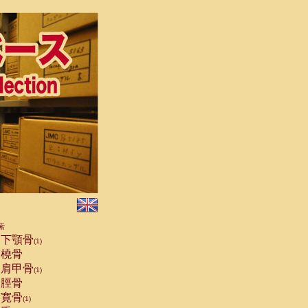
索
下顎骨
(1)
橈骨
肩甲骨
(1)
脛骨
寛骨
(1)