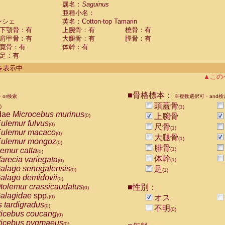
guinus midas
属名：
Saguinus
(0)
亜種小名：
guinus mystax
(0)
ンシェ
英名：Cotton-top Tamarin
uinus nigricollis
(0)
下顎骨：有
上腕骨：有
橈骨：有
guinus oedipus
(1)
肩甲骨：有
大腿骨：有
脛骨：有
uinus weddelli
(0)
寛骨：有
体幹：有
guinus
spp.
(0)
足：有
us trivirgatus
(0)
us albifrons
件を表示中
(0)
us apella
▲この
(0)
bus capucinus
(0)
us nigrivittatus
■骨格標本：
or検索
(0)
※複数選択可・and検
bus
spp.
頭蓋骨
(0)
)
(1)
miri boliviensis
dae
Microcebus murinus
(0)
上腕骨
(0)
miri sciureus
ulemur fulvus
(0)
(0)
尺骨
(1)
uatta caraya
ulemur macaco
(0)
(0)
大腿骨
(1)
uatta fusca
ulemur mongoz
(0)
(0)
腓骨
uatta seniculus
emur catta
(1)
(0)
(0)
uatta
spp.
体幹
arecia variegata
(0)
(1)
(0)
les belzebuth
alago senegalensis
足
(0)
(0)
(1)
les geoffroyi
alago demidovii
(0)
(0)
les paniscus
tolemur crassicaudatus
■性別：
(0)
(0)
les
spp.
alagidae
spp.
(0)
オス
(0)
othrix lagothricha
s tardigradus
(0)
(0)
不明
(0)
othrix lagothricha cana
ticebus coucang
(0)
(0)
Cacajao calvus rubicundus
ticebus pygmaeus
(0)
(0)