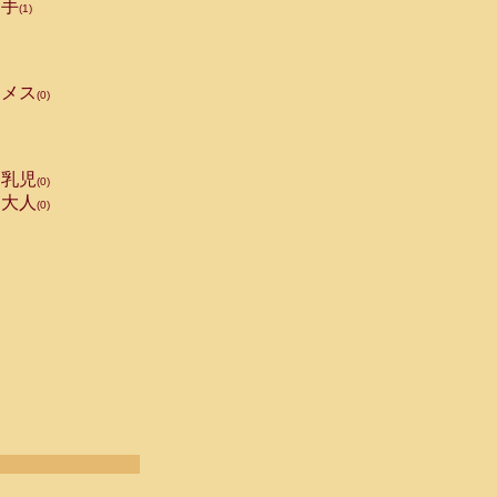
手
(1)
メス
(0)
乳児
(0)
大人
(0)