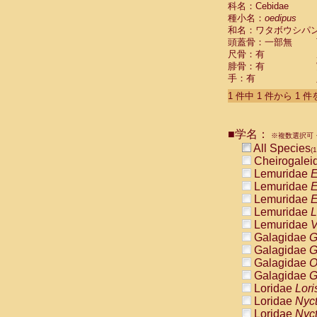
科名：Cebidae
Cebidae
Sa
種小名：
oedipus
Cebidae
Sa
和名：ワタボウシパ
Cebidae
Sag
頭蓋骨：一部無
Cebidae
Sa
尺骨：有
Cebidae
Sag
腓骨：有
Cebidae
Sa
手：有
Cebidae
Aot
Cebidae
Ceb
1 件中 1 件から 1 
Cebidae
Ceb
Cebidae
Ce
■学名：
Cebidae
Ceb
※複数選択可・
Cebidae
Ce
All Species
(1
Cebidae
Sai
Cheirogalei
Cebidae
Sai
Lemuridae
E
Atelidae
Alo
Lemuridae
E
Atelidae
Alo
Lemuridae
E
Atelidae
Alo
Lemuridae
L
Atelidae
Alo
Lemuridae
V
Atelidae
Ate
Galagidae
G
Atelidae
Ate
Galagidae
G
Atelidae
Ate
Galagidae
O
Atelidae
Ate
Galagidae
G
Atelidae
Lag
Loridae
Lori
Atelidae
Lag
Loridae
Nyc
Pitheciidae
Loridae
Nyc