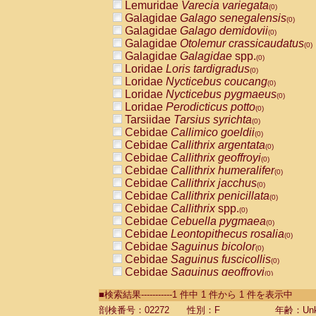
Lemuridae
Varecia variegata
(0)
Galagidae
Galago senegalensis
(0)
Galagidae
Galago demidovii
(0)
Galagidae
Otolemur crassicaudatus
(0)
Galagidae
Galagidae
spp.
(0)
Loridae
Loris tardigradus
(0)
Loridae
Nycticebus coucang
(0)
Loridae
Nycticebus pygmaeus
(0)
Loridae
Perodicticus potto
(0)
Tarsiidae
Tarsius syrichta
(0)
Cebidae
Callimico goeldii
(0)
Cebidae
Callithrix argentata
(0)
Cebidae
Callithrix geoffroyi
(0)
Cebidae
Callithrix humeralifer
(0)
Cebidae
Callithrix jacchus
(0)
Cebidae
Callithrix penicillata
(0)
Cebidae
Callithrix
spp.
(0)
Cebidae
Cebuella pygmaea
(0)
Cebidae
Leontopithecus rosalia
(0)
Cebidae
Saguinus bicolor
(0)
Cebidae
Saguinus fuscicollis
(0)
Cebidae
Saguinus geoffroyi
(0)
Cebidae
Saguinus imperator
(0)
■検索結果-----------1 件中 1 件から 1 件を表示中
Cebidae
Saguinus labiatus
(0)
Cebidae
Saguinus leucopus
剖検番号：02272
性別：F
年齢：Unk
(0)