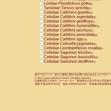
Pitheciidae
Callicebus cupreus
Loridae
Perodicticus potto
(0)
(0)
Pitheciidae
Callicebus donacophilus
Tarsiidae
Tarsius syrichta
(0
(0)
Pitheciidae
Callicebus moloch
Cebidae
Callimico goeldii
(0)
(0)
Pitheciidae
Callicebus torquatus
Cebidae
Callithrix argentata
(0)
(0)
Pitheciidae
Callicebus
spp.
Cebidae
Callithrix geoffroyi
(0)
(0)
Pitheciidae
Chiropotes satanas
Cebidae
Callithrix humeralifer
(0)
(0)
Pitheciidae
Pithecia monachus
Cebidae
Callithrix jacchus
(0)
(0)
Pitheciidae
Pithecia pithecia
Cebidae
Callithrix penicillata
(0)
(0)
Cercopithecidae
Cercocebus agilis
Cebidae
Callithrix
spp.
(0)
(0)
Cercopithecidae
Cercocebus galeritus
Cebidae
Cebuella pygmaea
(0)
Cercopithecidae
Cercocebus torquatu
Cebidae
Leontopithecus rosalia
(0)
Cercopithecidae
Cercocebus torquatus
Cebidae
Saguinus bicolor
(0)
Cercopithecidae
Cercocebus torquatu
Cebidae
Saguinus fuscicollis
(0)
Cercopithecidae
Cercocebus
hybrid
Cebidae
Saguinus geoffroyi
(0)
(0)
Cercopithecidae
Cercocebus
spp.
Cebidae
Saguinus imperator
(0)
(0)
Cercopithecidae
Lophocebus albigen
Cebidae
Saguinus labiatus
(0)
Cercopithecidae
Papio anubis
Cebidae
Saguinus leucopus
本データベース、並びに標本に関するお問い合わせはキュレーター・新宅勇太までお願い
(0)
(0)
© 2013 Japan Monkey Centre. All rights reserved.
Cercopithecidae
Papio cynocephalus
Cebidae
Saguinus midas
(
(0)
公益財団法人日本モンキーセンター 愛知県犬山市大字犬山字官林26番
Cercopithecidae
Papio hamadryas
Cebidae
Saguinus mystax
(0)
登録:平成19年5月31日 有効:令和4年5月30日 取扱責任者:綿貫宏
(0)
Cercopithecidae
Papio papio
Cebidae
Saguinus nigricollis
(0)
(1)
Cercopithecidae
Papio
spp.
Cebidae
Saguinus oedipus
(0)
(0)
Cercopithecidae
Mandrillus leucopha
Cebidae
Saguinus weddelli
(0)
Cercopithecidae
Mandrillus sphinx
Cebidae
Saguinus
spp.
(0)
(0)
Cercopithecidae
Theropithecus gelad
Cebidae
Aotus trivirgatus
(0)
Cercopithecidae
Macaca arctoides
Cebidae
Cebus albifrons
(0)
(0)