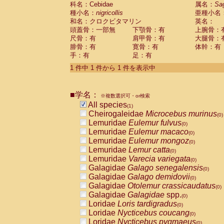
科名：Cebidae
Cebidae
Saguinus midas
属名：
Sa
(0)
種小名：
nigricollis
亜種小名
Cebidae
Saguinus mystax
(0)
和名：クロクビタマリン
英名：
Cebidae
Saguinus nigricollis
(1)
頭蓋骨：一部無
下顎骨：有
上腕骨：
Cebidae
Saguinus oedipus
(0)
尺骨：有
肩甲骨：有
大腿骨：
Cebidae
Saguinus weddelli
(0)
腓骨：有
寛骨：有
体幹：有
Cebidae
Saguinus
spp.
(0)
手：有
足：有
Cebidae
Aotus trivirgatus
(0)
Cebidae
Cebus albifrons
1 件中 1 件から 1 件を表示中
(0)
Cebidae
Cebus apella
(0)
Cebidae
Cebus capucinus
(0)
■学名：
Cebidae
Cebus nigrivittatus
※複数選択可・or検索
(0)
Cebidae
Cebus
spp.
All species
(0)
(1)
Cebidae
Saimiri boliviensis
Cheirogaleidae
Microcebus murinus
(0)
(0)
Cebidae
Saimiri sciureus
Lemuridae
Eulemur fulvus
(0)
(0)
Atelidae
Alouatta caraya
Lemuridae
Eulemur macaco
(0)
(0)
Atelidae
Alouatta fusca
Lemuridae
Eulemur mongoz
(0)
(0)
Atelidae
Alouatta seniculus
Lemuridae
Lemur catta
(0)
(0)
Atelidae
Alouatta
spp.
Lemuridae
Varecia variegata
(0)
(0)
Atelidae
Ateles belzebuth
Galagidae
Galago senegalensis
(0)
(0)
Atelidae
Ateles geoffroyi
Galagidae
Galago demidovii
(0)
(0)
Atelidae
Ateles paniscus
Galagidae
Otolemur crassicaudatus
(0)
(0)
Atelidae
Ateles
spp.
Galagidae
Galagidae
spp.
(0)
(0)
Atelidae
Lagothrix lagothricha
Loridae
Loris tardigradus
(0)
(0)
Atelidae
Lagothrix lagothricha cana
Loridae
Nycticebus coucang
(0)
(0)
Pitheciidae
Cacajao calvus rubicundu
Loridae
Nycticebus pygmaeus
(0)