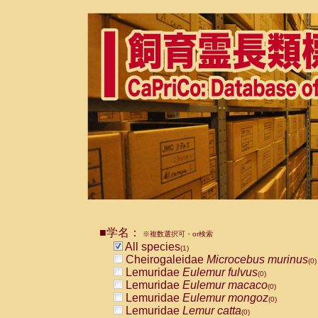
■学名：
※複数選択可・or検索
All species
(1)
Cheirogaleidae
Microcebus murinus
(0)
Lemuridae
Eulemur fulvus
(0)
Lemuridae
Eulemur macaco
(0)
Lemuridae
Eulemur mongoz
(0)
Lemuridae
Lemur catta
(0)