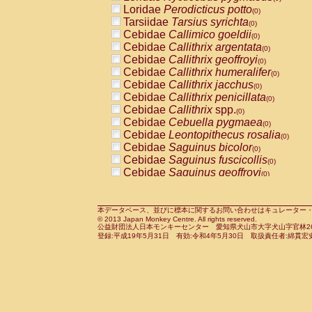
Pitheciidae
Callicebus cupreus
Loridae
Perodicticus potto
(0)
(0)
Pitheciidae
Callicebus donacophilus
Tarsiidae
Tarsius syrichta
(0
(0)
Pitheciidae
Callicebus moloch
Cebidae
Callimico goeldii
(0)
(0)
Pitheciidae
Callicebus torquatus
Cebidae
Callithrix argentata
(0)
(0)
Pitheciidae
Callicebus
spp.
Cebidae
Callithrix geoffroyi
(0)
(0)
Pitheciidae
Chiropotes satanas
Cebidae
Callithrix humeralifer
(0)
(0)
Pitheciidae
Pithecia monachus
Cebidae
Callithrix jacchus
(0)
(0)
Pitheciidae
Pithecia pithecia
Cebidae
Callithrix penicillata
(0)
(0)
Cercopithecidae
Cercocebus agilis
Cebidae
Callithrix
spp.
(0)
(0)
Cercopithecidae
Cercocebus galeritus
Cebidae
Cebuella pygmaea
(0)
Cercopithecidae
Cercocebus torquatu
Cebidae
Leontopithecus rosalia
(0)
Cercopithecidae
Cercocebus torquatus
Cebidae
Saguinus bicolor
(0)
Cercopithecidae
Cercocebus torquatu
Cebidae
Saguinus fuscicollis
(0)
Cercopithecidae
Cercocebus
hybrid
Cebidae
Saguinus geoffroyi
(0)
(0)
Cercopithecidae
Cercocebus
spp.
Cebidae
Saguinus imperator
(0)
(0)
Cercopithecidae
Lophocebus albigen
Cebidae
Saguinus labiatus
(0)
Cercopithecidae
Papio anubis
Cebidae
Saguinus leucopus
本データベース、並びに標本に関するお問い合わせはキュレーター・新宅勇太までお願い
(0)
(0)
© 2013 Japan Monkey Centre. All rights reserved.
Cercopithecidae
Papio cynocephalus
Cebidae
Saguinus midas
(
(0)
公益財団法人日本モンキーセンター 愛知県犬山市大字犬山字官林26番
Cercopithecidae
Papio hamadryas
Cebidae
Saguinus mystax
(0)
登録:平成19年5月31日 有効:令和4年5月30日 取扱責任者:綿貫宏
(0)
Cercopithecidae
Papio papio
Cebidae
Saguinus nigricollis
(0)
(0)
Cercopithecidae
Papio
spp.
Cebidae
Saguinus oedipus
(0)
(1)
Cercopithecidae
Mandrillus leucopha
Cebidae
Saguinus weddelli
(0)
Cercopithecidae
Mandrillus sphinx
Cebidae
Saguinus
spp.
(0)
(0)
Cercopithecidae
Theropithecus gelad
Cebidae
Aotus trivirgatus
(0)
Cercopithecidae
Macaca arctoides
Cebidae
Cebus albifrons
(0)
(0)