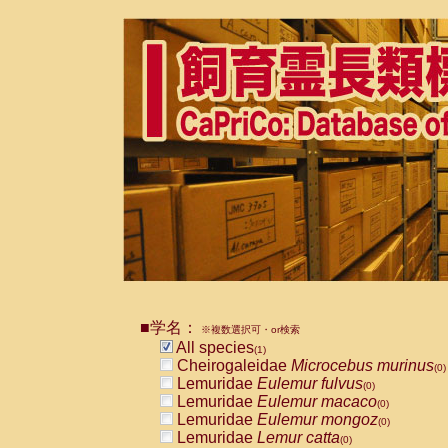
■学名：
※複数選択可・or検索
All species
(1)
Cheirogaleidae
Microcebus murinus
(0)
Lemuridae
Eulemur fulvus
(0)
Lemuridae
Eulemur macaco
(0)
Lemuridae
Eulemur mongoz
(0)
Lemuridae
Lemur catta
(0)