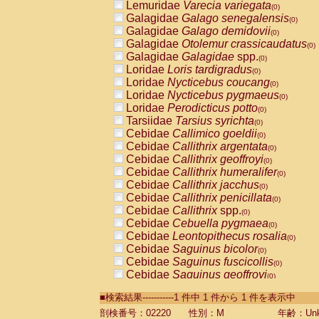
Lemuridae
Varecia variegata
(0)
Galagidae
Galago senegalensis
(0)
Galagidae
Galago demidovii
(0)
Galagidae
Otolemur crassicaudatus
(0)
Galagidae
Galagidae
spp.
(0)
Loridae
Loris tardigradus
(0)
Loridae
Nycticebus coucang
(0)
Loridae
Nycticebus pygmaeus
(0)
Loridae
Perodicticus potto
(0)
Tarsiidae
Tarsius syrichta
(0)
Cebidae
Callimico goeldii
(0)
Cebidae
Callithrix argentata
(0)
Cebidae
Callithrix geoffroyi
(0)
Cebidae
Callithrix humeralifer
(0)
Cebidae
Callithrix jacchus
(0)
Cebidae
Callithrix penicillata
(0)
Cebidae
Callithrix
spp.
(0)
Cebidae
Cebuella pygmaea
(0)
Cebidae
Leontopithecus rosalia
(0)
Cebidae
Saguinus bicolor
(0)
Cebidae
Saguinus fuscicollis
(0)
Cebidae
Saguinus geoffroyi
(0)
Cebidae
Saguinus imperator
(0)
■検索結果-----------1 件中 1 件から 1 件を表示中
Cebidae
Saguinus labiatus
(0)
Cebidae
Saguinus leucopus
剖検番号：02220
性別：M
年齢：Unk
(0)