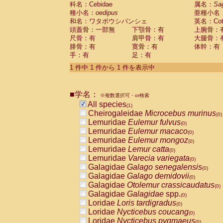
科名：Cebidae
Cebidae
Saguinus midas
属名：
Sa
(0)
種小名：
oedipus
亜種小名
Cebidae
Saguinus mystax
(0)
和名：ワタボウシパンシェ
英名：Cotto
Cebidae
Saguinus nigricollis
(0)
頭蓋骨：一部無
下顎骨：有
上腕骨：
Cebidae
Saguinus oedipus
(1)
尺骨：有
肩甲骨：有
大腿骨：
Cebidae
Saguinus weddelli
(0)
腓骨：有
寛骨：有
体幹：有
Cebidae
Saguinus
spp.
(0)
手：有
足：有
Cebidae
Aotus trivirgatus
(0)
Cebidae
Cebus albifrons
1 件中 1 件から 1 件を表示中
(0)
Cebidae
Cebus apella
(0)
Cebidae
Cebus capucinus
(0)
■学名：
Cebidae
Cebus nigrivittatus
※複数選択可・or検索
(0)
Cebidae
Cebus
spp.
All species
(0)
(1)
Cebidae
Saimiri boliviensis
Cheirogaleidae
Microcebus murinus
(0)
(0)
Cebidae
Saimiri sciureus
Lemuridae
Eulemur fulvus
(0)
(0)
Atelidae
Alouatta caraya
Lemuridae
Eulemur macaco
(0)
(0)
Atelidae
Alouatta fusca
Lemuridae
Eulemur mongoz
(0)
(0)
Atelidae
Alouatta seniculus
Lemuridae
Lemur catta
(0)
(0)
Atelidae
Alouatta
spp.
Lemuridae
Varecia variegata
(0)
(0)
Atelidae
Ateles belzebuth
Galagidae
Galago senegalensis
(0)
(0)
Atelidae
Ateles geoffroyi
Galagidae
Galago demidovii
(0)
(0)
Atelidae
Ateles paniscus
Galagidae
Otolemur crassicaudatus
(0)
(0)
Atelidae
Ateles
spp.
Galagidae
Galagidae
spp.
(0)
(0)
Atelidae
Lagothrix lagothricha
Loridae
Loris tardigradus
(0)
(0)
Atelidae
Lagothrix lagothricha cana
Loridae
Nycticebus coucang
(0)
(0)
Pitheciidae
Cacajao calvus rubicundu
Loridae
Nycticebus pygmaeus
(0)