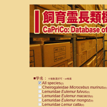
■学名：
※複数選択可・or検索
All species
(2)
Cheirogaleidae
Microcebus murinus
(0)
Lemuridae
Eulemur fulvus
(0)
Lemuridae
Eulemur macaco
(0)
Lemuridae
Eulemur mongoz
(0)
Lemuridae
Lemur catta
(0)