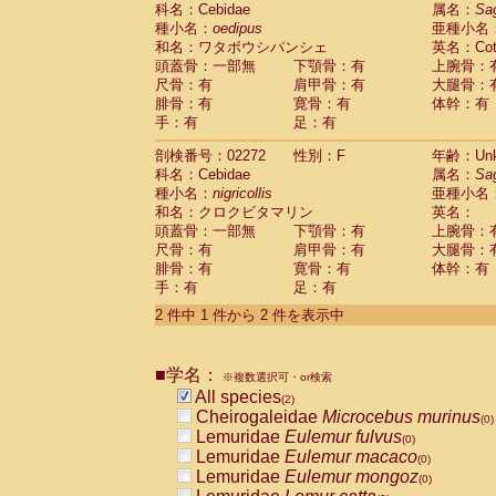
科名：Cebidae
Cebidae
Saguinus midas
属名：
Sa
(0)
種小名：
oedipus
亜種小名
Cebidae
Saguinus mystax
(0)
和名：ワタボウシパンシェ
英名：Cotto
Cebidae
Saguinus nigricollis
(1)
頭蓋骨：一部無
下顎骨：有
上腕骨：
Cebidae
Saguinus oedipus
(1)
尺骨：有
肩甲骨：有
大腿骨：
Cebidae
Saguinus weddelli
(0)
腓骨：有
寛骨：有
体幹：有
Cebidae
Saguinus
spp.
(0)
手：有
足：有
Cebidae
Aotus trivirgatus
(0)
Cebidae
Cebus albifrons
(0)
剖検番号：02272
性別：F
年齢：Unk
Cebidae
Cebus apella
科名：Cebidae
(0)
属名：
Sa
Cebidae
Cebus capucinus
種小名：
nigricollis
亜種小名
(0)
Cebidae
Cebus nigrivittatus
和名：クロクビタマリン
英名：
(0)
Cebidae
Cebus
spp.
頭蓋骨：一部無
下顎骨：有
上腕骨：
(0)
Cebidae
Saimiri boliviensis
尺骨：有
肩甲骨：有
大腿骨：
(0)
腓骨：有
Cebidae
Saimiri sciureus
寛骨：有
体幹：有
(0)
手：有
足：有
Atelidae
Alouatta caraya
(0)
Atelidae
Alouatta fusca
(0)
2 件中 1 件から 2 件を表示中
Atelidae
Alouatta seniculus
(0)
Atelidae
Alouatta
spp.
(0)
Atelidae
Ateles belzebuth
■学名：
(0)
※複数選択可・or検索
Atelidae
Ateles geoffroyi
(0)
All species
(2)
Atelidae
Ateles paniscus
(0)
Cheirogaleidae
Microcebus murinus
(0)
Atelidae
Ateles
spp.
(0)
Lemuridae
Eulemur fulvus
(0)
Atelidae
Lagothrix lagothricha
(0)
Lemuridae
Eulemur macaco
(0)
Atelidae
Lagothrix lagothricha cana
(0)
Lemuridae
Eulemur mongoz
(0)
Pitheciidae
Cacajao calvus rubicundu