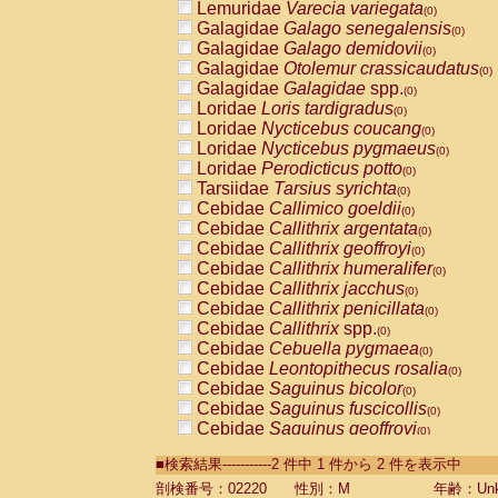
Lemuridae
Varecia variegata
(0)
Galagidae
Galago senegalensis
(0)
Galagidae
Galago demidovii
(0)
Galagidae
Otolemur crassicaudatus
(0)
Galagidae
Galagidae
spp.
(0)
Loridae
Loris tardigradus
(0)
Loridae
Nycticebus coucang
(0)
Loridae
Nycticebus pygmaeus
(0)
Loridae
Perodicticus potto
(0)
Tarsiidae
Tarsius syrichta
(0)
Cebidae
Callimico goeldii
(0)
Cebidae
Callithrix argentata
(0)
Cebidae
Callithrix geoffroyi
(0)
Cebidae
Callithrix humeralifer
(0)
Cebidae
Callithrix jacchus
(0)
Cebidae
Callithrix penicillata
(0)
Cebidae
Callithrix
spp.
(0)
Cebidae
Cebuella pygmaea
(0)
Cebidae
Leontopithecus rosalia
(0)
Cebidae
Saguinus bicolor
(0)
Cebidae
Saguinus fuscicollis
(0)
Cebidae
Saguinus geoffroyi
(0)
Cebidae
Saguinus imperator
(0)
■検索結果-----------2 件中 1 件から 2 件を表示中
Cebidae
Saguinus labiatus
(0)
Cebidae
Saguinus leucopus
剖検番号：02220
性別：M
年齢：Unk
(0)