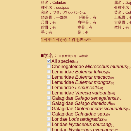
科名：Cebidae
Cebidae
Saguinus midas
属名：
Sa
(0)
種小名：
oedipus
亜種小名
Cebidae
Saguinus mystax
(0)
和名：ワタボウシパンシェ
英名：Cotto
Cebidae
Saguinus nigricollis
(0)
頭蓋骨：一部無
下顎骨：有
上腕骨：
Cebidae
Saguinus oedipus
(1)
尺骨：有
肩甲骨：有
大腿骨：
Cebidae
Saguinus weddelli
(0)
腓骨：有
寛骨：有
体幹：有
Cebidae
Saguinus
spp.
(0)
手：有
足：有
Cebidae
Aotus trivirgatus
(0)
Cebidae
Cebus albifrons
1 件中 1 件から 1 件を表示中
(0)
Cebidae
Cebus apella
(0)
Cebidae
Cebus capucinus
(0)
■学名：
Cebidae
Cebus nigrivittatus
※複数選択可・or検索
(0)
Cebidae
Cebus
spp.
All species
(0)
(1)
Cebidae
Saimiri boliviensis
Cheirogaleidae
Microcebus murinus
(0)
(0)
Cebidae
Saimiri sciureus
Lemuridae
Eulemur fulvus
(0)
(0)
Atelidae
Alouatta caraya
Lemuridae
Eulemur macaco
(0)
(0)
Atelidae
Alouatta fusca
Lemuridae
Eulemur mongoz
(0)
(0)
Atelidae
Alouatta seniculus
Lemuridae
Lemur catta
(0)
(0)
Atelidae
Alouatta
spp.
Lemuridae
Varecia variegata
(0)
(0)
Atelidae
Ateles belzebuth
Galagidae
Galago senegalensis
(0)
(0)
Atelidae
Ateles geoffroyi
Galagidae
Galago demidovii
(0)
(0)
Atelidae
Ateles paniscus
Galagidae
Otolemur crassicaudatus
(0)
(0)
Atelidae
Ateles
spp.
Galagidae
Galagidae
spp.
(0)
(0)
Atelidae
Lagothrix lagothricha
Loridae
Loris tardigradus
(0)
(0)
Atelidae
Lagothrix lagothricha cana
Loridae
Nycticebus coucang
(0)
(0)
Pitheciidae
Cacajao calvus rubicundu
Loridae
Nycticebus pygmaeus
(0)