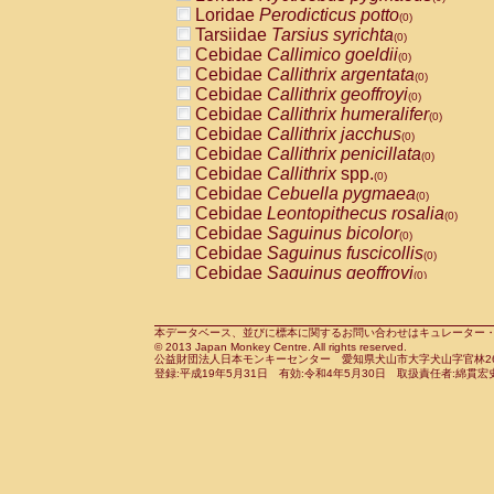
Pitheciidae
Callicebus cupreus
Loridae
Perodicticus potto
(0)
(0)
Pitheciidae
Callicebus donacophilus
Tarsiidae
Tarsius syrichta
(0
(0)
Pitheciidae
Callicebus moloch
Cebidae
Callimico goeldii
(0)
(0)
Pitheciidae
Callicebus torquatus
Cebidae
Callithrix argentata
(0)
(0)
Pitheciidae
Callicebus
spp.
Cebidae
Callithrix geoffroyi
(0)
(0)
Pitheciidae
Chiropotes satanas
Cebidae
Callithrix humeralifer
(0)
(0)
Pitheciidae
Pithecia monachus
Cebidae
Callithrix jacchus
(0)
(0)
Pitheciidae
Pithecia pithecia
Cebidae
Callithrix penicillata
(0)
(0)
Cercopithecidae
Cercocebus agilis
Cebidae
Callithrix
spp.
(0)
(0)
Cercopithecidae
Cercocebus galeritus
Cebidae
Cebuella pygmaea
(0)
Cercopithecidae
Cercocebus torquatu
Cebidae
Leontopithecus rosalia
(0)
Cercopithecidae
Cercocebus torquatus
Cebidae
Saguinus bicolor
(0)
Cercopithecidae
Cercocebus torquatu
Cebidae
Saguinus fuscicollis
(0)
Cercopithecidae
Cercocebus
hybrid
Cebidae
Saguinus geoffroyi
(0)
(0)
Cercopithecidae
Cercocebus
spp.
Cebidae
Saguinus imperator
(0)
(0)
Cercopithecidae
Lophocebus albigen
Cebidae
Saguinus labiatus
(0)
Cercopithecidae
Papio anubis
Cebidae
Saguinus leucopus
本データベース、並びに標本に関するお問い合わせはキュレーター・新宅勇太までお願い
(0)
(0)
© 2013 Japan Monkey Centre. All rights reserved.
Cercopithecidae
Papio cynocephalus
Cebidae
Saguinus midas
(
(0)
公益財団法人日本モンキーセンター 愛知県犬山市大字犬山字官林26番
Cercopithecidae
Papio hamadryas
Cebidae
Saguinus mystax
(0)
登録:平成19年5月31日 有効:令和4年5月30日 取扱責任者:綿貫宏
(0)
Cercopithecidae
Papio papio
Cebidae
Saguinus nigricollis
(0)
(0)
Cercopithecidae
Papio
spp.
Cebidae
Saguinus oedipus
(0)
(1)
Cercopithecidae
Mandrillus leucopha
Cebidae
Saguinus weddelli
(0)
Cercopithecidae
Mandrillus sphinx
Cebidae
Saguinus
spp.
(0)
(0)
Cercopithecidae
Theropithecus gelad
Cebidae
Aotus trivirgatus
(0)
Cercopithecidae
Macaca arctoides
Cebidae
Cebus albifrons
(0)
(0)