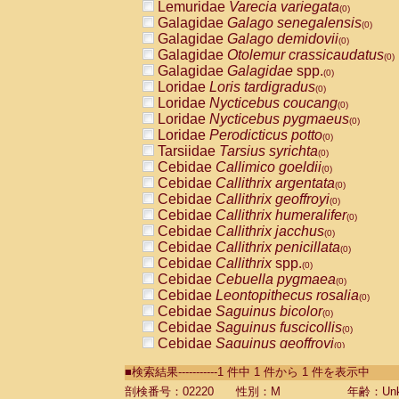
Lemuridae
Varecia variegata
(0)
Galagidae
Galago senegalensis
(0)
Galagidae
Galago demidovii
(0)
Galagidae
Otolemur crassicaudatus
(0)
Galagidae
Galagidae
spp.
(0)
Loridae
Loris tardigradus
(0)
Loridae
Nycticebus coucang
(0)
Loridae
Nycticebus pygmaeus
(0)
Loridae
Perodicticus potto
(0)
Tarsiidae
Tarsius syrichta
(0)
Cebidae
Callimico goeldii
(0)
Cebidae
Callithrix argentata
(0)
Cebidae
Callithrix geoffroyi
(0)
Cebidae
Callithrix humeralifer
(0)
Cebidae
Callithrix jacchus
(0)
Cebidae
Callithrix penicillata
(0)
Cebidae
Callithrix
spp.
(0)
Cebidae
Cebuella pygmaea
(0)
Cebidae
Leontopithecus rosalia
(0)
Cebidae
Saguinus bicolor
(0)
Cebidae
Saguinus fuscicollis
(0)
Cebidae
Saguinus geoffroyi
(0)
Cebidae
Saguinus imperator
(0)
■検索結果-----------1 件中 1 件から 1 件を表示中
Cebidae
Saguinus labiatus
(0)
Cebidae
Saguinus leucopus
剖検番号：02220
性別：M
年齢：Unk
(0)