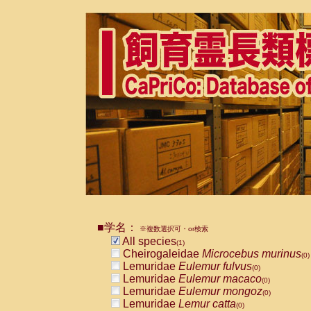
■学名：
※複数選択可・or検索
All species
(1)
Cheirogaleidae
Microcebus murinus
(0)
Lemuridae
Eulemur fulvus
(0)
Lemuridae
Eulemur macaco
(0)
Lemuridae
Eulemur mongoz
(0)
Lemuridae
Lemur catta
(0)