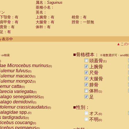
guinus midas
属名：
Saguinus
(0)
亜種小名：
guinus mystax
(0)
リン
英名：
uinus nigricollis
(1)
下顎骨：有
上腕骨：有
橈骨：有
guinus oedipus
(0)
肩甲骨：有
大腿骨：有
脛骨：一部無
uinus weddelli
(0)
寛骨：有
体幹：有
guinus
spp.
(0)
足：有
us trivirgatus
(0)
us albifrons
件を表示中
(0)
us apella
▲この
(0)
bus capucinus
(0)
us nigrivittatus
■骨格標本：
or検索
(0)
※複数選択可・and検
bus
spp.
頭蓋骨
(0)
)
(1)
miri boliviensis
dae
Microcebus murinus
(0)
上腕骨
(0)
miri sciureus
ulemur fulvus
(0)
(0)
尺骨
uatta caraya
ulemur macaco
(0)
(0)
大腿骨
uatta fusca
ulemur mongoz
(0)
(0)
腓骨
uatta seniculus
emur catta
(0)
(0)
uatta
spp.
体幹
arecia variegata
(0)
(1)
(0)
les belzebuth
alago senegalensis
足
(0)
(0)
les geoffroyi
alago demidovii
(0)
(0)
les paniscus
tolemur crassicaudatus
■性別：
(0)
(0)
les
spp.
alagidae
spp.
(0)
オス
(0)
(0)
othrix lagothricha
s tardigradus
(0)
(0)
不明
(0)
othrix lagothricha cana
ticebus coucang
(0)
(0)
Cacajao calvus rubicundus
ticebus pygmaeus
(0)
(0)