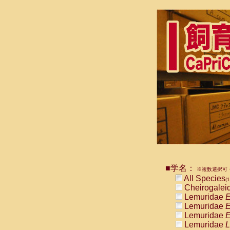
■学名：
※複数選択可・
All Species
(1
Cheirogalei
Lemuridae
E
Lemuridae
E
Lemuridae
E
Lemuridae
L