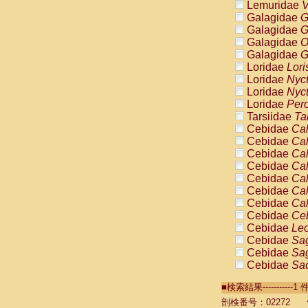
Lemuridae
V
Galagidae
G
Galagidae
G
Galagidae
O
Galagidae
G
Loridae
Lori
Loridae
Nyc
Loridae
Nyc
Loridae
Pero
Tarsiidae
Ta
Cebidae
Cal
Cebidae
Cal
Cebidae
Cal
Cebidae
Cal
Cebidae
Cal
Cebidae
Cal
Cebidae
Cal
Cebidae
Ce
Cebidae
Leo
Cebidae
Sag
Cebidae
Sag
Cebidae
Sag
Cebidae
Sag
■検索結果----------
Cebidae
Sag
Cebidae
Sa
剖検番号：02272