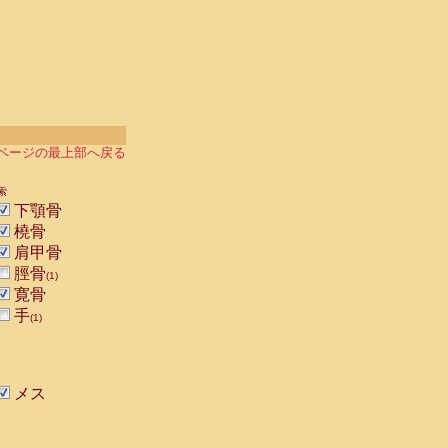
ページの最上部へ戻る
索
下顎骨
橈骨
肩甲骨
脛骨
(1)
寛骨
手
(1)
メス