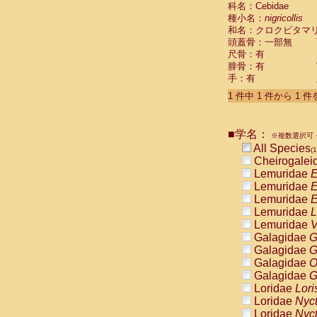
科名：Cebidae
Cebidae
Sa
種小名：
nigricollis
Cebidae
Sa
和名：クロクビタマ
Cebidae
Sag
頭蓋骨：一部無
Cebidae
Sa
尺骨：有
Cebidae
Sag
腓骨：有
Cebidae
Sa
手：有
Cebidae
Aot
Cebidae
Ceb
1 件中 1 件から 1 
Cebidae
Ceb
Cebidae
Ce
■学名：
Cebidae
Ceb
※複数選択可・
Cebidae
Ce
All Species
(1
Cebidae
Sai
Cheirogalei
Cebidae
Sai
Lemuridae
E
Atelidae
Alo
Lemuridae
E
Atelidae
Alo
Lemuridae
E
Atelidae
Alo
Lemuridae
L
Atelidae
Alo
Lemuridae
V
Atelidae
Ate
Galagidae
G
Atelidae
Ate
Galagidae
G
Atelidae
Ate
Galagidae
O
Atelidae
Ate
Galagidae
G
Atelidae
Lag
Loridae
Lori
Atelidae
Lag
Loridae
Nyc
Pitheciidae
Loridae
Nyc