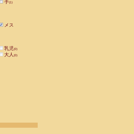
手
(1)
メス
乳児
(0)
大人
(0)