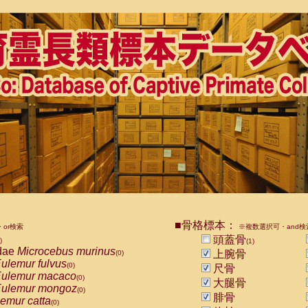
■骨格標本：
or検索
※複数選択可・and検
頭蓋骨
)
(1)
dae
Microcebus murinus
上腕骨
(0)
ulemur fulvus
(0)
尺骨
ulemur macaco
(0)
大腿骨
ulemur mongoz
(0)
腓骨
emur catta
(0)