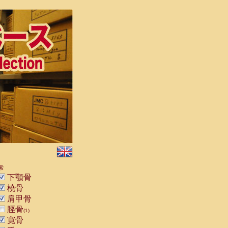
索
下顎骨
橈骨
肩甲骨
脛骨
(1)
寛骨