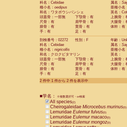
科名：Cebidae
Cebidae
Saguinus midas
属名：
Sa
(0)
種小名：
oedipus
亜種小名
Cebidae
Saguinus mystax
(0)
和名：ワタボウシパンシェ
英名：Cotto
Cebidae
Saguinus nigricollis
(1)
頭蓋骨：一部無
下顎骨：有
上腕骨：
Cebidae
Saguinus oedipus
(1)
尺骨：有
肩甲骨：有
大腿骨：
Cebidae
Saguinus weddelli
(0)
腓骨：有
寛骨：有
体幹：有
Cebidae
Saguinus
spp.
(0)
手：有
足：有
Cebidae
Aotus trivirgatus
(0)
Cebidae
Cebus albifrons
(0)
剖検番号：02272
性別：F
年齢：Unk
Cebidae
Cebus apella
科名：Cebidae
(0)
属名：
Sa
Cebidae
Cebus capucinus
種小名：
nigricollis
亜種小名
(0)
Cebidae
Cebus nigrivittatus
和名：クロクビタマリン
英名：
(0)
Cebidae
Cebus
spp.
頭蓋骨：一部無
下顎骨：有
上腕骨：
(0)
Cebidae
Saimiri boliviensis
尺骨：有
肩甲骨：有
大腿骨：
(0)
腓骨：有
Cebidae
Saimiri sciureus
寛骨：有
体幹：有
(0)
手：有
足：有
Atelidae
Alouatta caraya
(0)
Atelidae
Alouatta fusca
(0)
2 件中 1 件から 2 件を表示中
Atelidae
Alouatta seniculus
(0)
Atelidae
Alouatta
spp.
(0)
Atelidae
Ateles belzebuth
■学名：
(0)
※複数選択可・or検索
Atelidae
Ateles geoffroyi
(0)
All species
(2)
Atelidae
Ateles paniscus
(0)
Cheirogaleidae
Microcebus murinus
(0)
Atelidae
Ateles
spp.
(0)
Lemuridae
Eulemur fulvus
(0)
Atelidae
Lagothrix lagothricha
(0)
Lemuridae
Eulemur macaco
(0)
Atelidae
Lagothrix lagothricha cana
(0)
Lemuridae
Eulemur mongoz
(0)
Pitheciidae
Cacajao calvus rubicundu