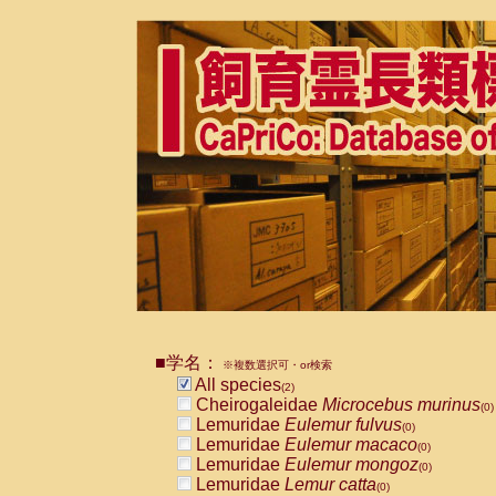
■学名：
※複数選択可・or検索
All species
(2)
Cheirogaleidae
Microcebus murinus
(0)
Lemuridae
Eulemur fulvus
(0)
Lemuridae
Eulemur macaco
(0)
Lemuridae
Eulemur mongoz
(0)
Lemuridae
Lemur catta
(0)