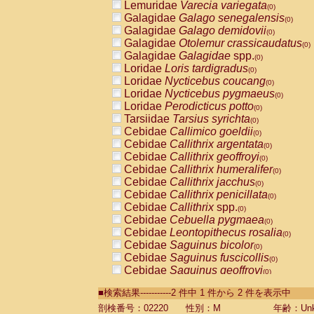
Lemuridae
Varecia variegata
(0)
Galagidae
Galago senegalensis
(0)
Galagidae
Galago demidovii
(0)
Galagidae
Otolemur crassicaudatus
(0)
Galagidae
Galagidae
spp.
(0)
Loridae
Loris tardigradus
(0)
Loridae
Nycticebus coucang
(0)
Loridae
Nycticebus pygmaeus
(0)
Loridae
Perodicticus potto
(0)
Tarsiidae
Tarsius syrichta
(0)
Cebidae
Callimico goeldii
(0)
Cebidae
Callithrix argentata
(0)
Cebidae
Callithrix geoffroyi
(0)
Cebidae
Callithrix humeralifer
(0)
Cebidae
Callithrix jacchus
(0)
Cebidae
Callithrix penicillata
(0)
Cebidae
Callithrix
spp.
(0)
Cebidae
Cebuella pygmaea
(0)
Cebidae
Leontopithecus rosalia
(0)
Cebidae
Saguinus bicolor
(0)
Cebidae
Saguinus fuscicollis
(0)
Cebidae
Saguinus geoffroyi
(0)
Cebidae
Saguinus imperator
(0)
■検索結果-----------2 件中 1 件から 2 件を表示中
Cebidae
Saguinus labiatus
(0)
Cebidae
Saguinus leucopus
剖検番号：02220
性別：M
年齢：Unk
(0)