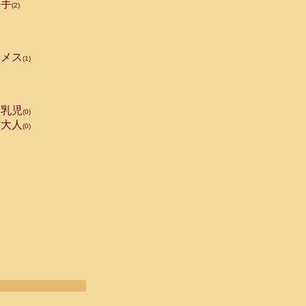
手
(2)
メス
(1)
乳児
(0)
大人
(0)