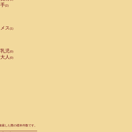
手
(2)
メス
(1)
乳児
(0)
大人
(0)
て検索した際の標本件数です。