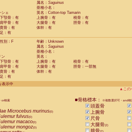
guinus midas
属名：
Saguinus
(0)
亜種小名：
guinus mystax
(0)
ンシェ
英名：Cotton-top Tamarin
uinus nigricollis
(1)
下顎骨：有
上腕骨：有
橈骨：有
guinus oedipus
(1)
肩甲骨：有
大腿骨：有
脛骨：有
uinus weddelli
(0)
寛骨：有
体幹：有
guinus
spp.
(0)
足：有
us trivirgatus
(0)
us albifrons
(0)
性別：F
年齢：Unknown
us apella
(0)
属名：
Saguinus
bus capucinus
亜種小名：
(0)
us nigrivittatus
リン
英名：
(0)
bus
spp.
下顎骨：有
上腕骨：有
橈骨：有
(0)
miri boliviensis
肩甲骨：有
大腿骨：有
脛骨：一部無
(0)
miri sciureus
寛骨：有
体幹：有
(0)
足：有
uatta caraya
(0)
uatta fusca
(0)
件を表示中
uatta seniculus
(0)
▲この
uatta
spp.
(0)
les belzebuth
(0)
■骨格標本：
or検索
※複数選択可・and検
les geoffroyi
(0)
頭蓋骨
les paniscus
(0)
dae
Microcebus murinus
上腕骨
(0)
les
spp.
(0)
ulemur fulvus
(0)
尺骨
othrix lagothricha
(0)
ulemur macaco
(0)
大腿骨
othrix lagothricha cana
(2)
(0)
ulemur mongoz
(0)
Cacajao calvus rubicundus
腓骨
(0)
(2)