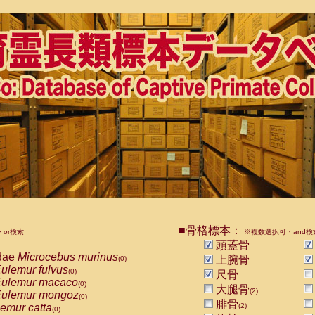
■骨格標本：
or検索
※複数選択可・and検
頭蓋骨
dae
Microcebus murinus
上腕骨
(0)
ulemur fulvus
(0)
尺骨
ulemur macaco
(0)
大腿骨
(2)
ulemur mongoz
(0)
腓骨
emur catta
(2)
(0)