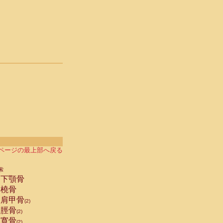
ページの最上部へ戻る
索
下顎骨
橈骨
肩甲骨
(2)
脛骨
(2)
寛骨
(2)