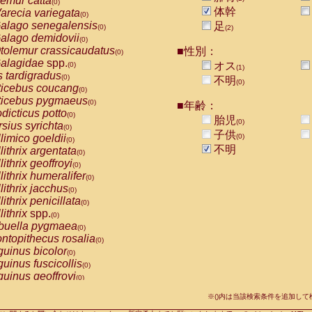
emur catta
(0)
Callicebus cupreus
(0)
体幹
arecia variegata
(0)
Callicebus donacophilus
(0)
alago senegalensis
足
(0)
(2)
Callicebus moloch
(0)
alago demidovii
(0)
Callicebus torquatus
(0)
tolemur crassicaudatus
■性別：
(0)
Callicebus
spp.
(0)
alagidae
spp.
オス
(0)
(1)
Chiropotes satanas
(0)
s tardigradus
(0)
不明
Pithecia monachus
(0)
(0)
ticebus coucang
(0)
Pithecia pithecia
(0)
ticebus pygmaeus
(0)
■年齢：
idae
Cercocebus agilis
(0)
dicticus potto
(0)
胎児
idae
Cercocebus galeritus chrysogaster
(0)
(0)
rsius syrichta
(0)
idae
Cercocebus torquatus atys
子供
(0)
limico goeldii
(0)
(0)
idae
Cercocebus torquatus lunulatus
(0)
不明
lithrix argentata
(0)
idae
Cercocebus torquatus torquatus
(0)
lithrix geoffroyi
(0)
idae
Cercocebus
hybrid
(0)
lithrix humeralifer
(0)
idae
Cercocebus
spp.
(0)
lithrix jacchus
(0)
idae
Lophocebus albigena
(0)
lithrix penicillata
(0)
idae
Papio anubis
(0)
lithrix
spp.
(0)
idae
Papio cynocephalus
(0)
buella pygmaea
(0)
idae
Papio hamadryas
(0)
ntopithecus rosalia
(0)
idae
Papio papio
(0)
uinus bicolor
(0)
idae
Papio
spp.
(0)
uinus fuscicollis
(0)
idae
Mandrillus leucophaeus
(0)
uinus geoffroyi
(0)
idae
Mandrillus sphinx
(0)
uinus imperator
(0)
idae
Theropithecus gelada
※()内は当該検索条件を追加し
(0)
uinus labiatus
(0)
idae
Macaca arctoides
(0)