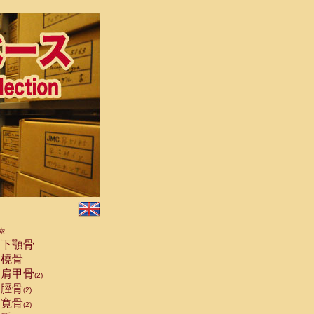
索
下顎骨
橈骨
肩甲骨
(2)
脛骨
(2)
寛骨
(2)