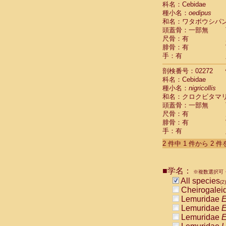
科名：Cebidae
Cebidae
Sa
種小名：
oedipus
Cebidae
Sa
和名：ワタボウシパ
Cebidae
Sag
頭蓋骨：一部無
Cebidae
Sa
尺骨：有
Cebidae
Sag
腓骨：有
Cebidae
Sa
手：有
Cebidae
Aot
Cebidae
Ceb
剖検番号：02272
Cebidae
Ceb
科名：Cebidae
Cebidae
Ce
種小名：
nigricollis
Cebidae
Ceb
和名：クロクビタマ
Cebidae
Ce
頭蓋骨：一部無
Cebidae
Sai
尺骨：有
腓骨：有
Cebidae
Sai
手：有
Atelidae
Alo
Atelidae
Alo
2 件中 1 件から 2 
Atelidae
Alo
Atelidae
Alo
Atelidae
Ate
■学名：
※複数選択可・
Atelidae
Ate
All species
(2)
Atelidae
Ate
Cheirogalei
Atelidae
Ate
Lemuridae
E
Atelidae
Lag
Lemuridae
E
Atelidae
Lag
Lemuridae
E
Pitheciidae