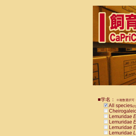
■学名：
※複数選択可・
All species
(2)
Cheirogalei
Lemuridae
E
Lemuridae
E
Lemuridae
E
Lemuridae
L