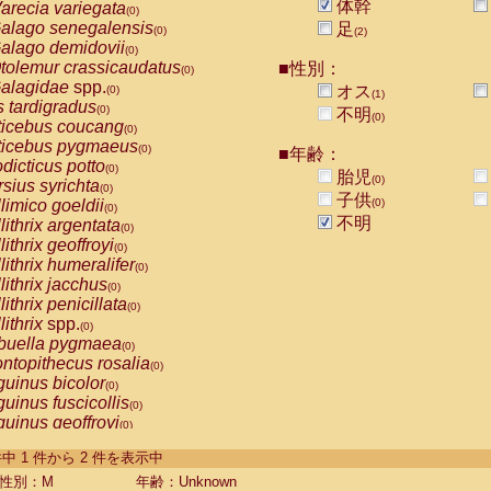
体幹
arecia variegata
(0)
alago senegalensis
足
(0)
(2)
alago demidovii
(0)
tolemur crassicaudatus
■性別：
(0)
alagidae
spp.
オス
(0)
(1)
s tardigradus
(0)
不明
(0)
ticebus coucang
(0)
ticebus pygmaeus
(0)
■年齢：
dicticus potto
(0)
胎児
(0)
rsius syrichta
(0)
子供
limico goeldii
(0)
(0)
不明
lithrix argentata
(0)
lithrix geoffroyi
(0)
lithrix humeralifer
(0)
lithrix jacchus
(0)
lithrix penicillata
(0)
lithrix
spp.
(0)
buella pygmaea
(0)
ntopithecus rosalia
(0)
uinus bicolor
(0)
uinus fuscicollis
(0)
uinus geoffroyi
(0)
uinus imperator
(0)
-2 件中 1 件から 2 件を表示中
uinus labiatus
(0)
guinus leucopus
性別：M
年齢：Unknown
(0)