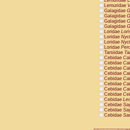
Lemuridae
L
Pitheciidae
Lemuridae
V
Pitheciidae
Galagidae
G
Pitheciidae
Galagidae
G
Pitheciidae
Galagidae
O
Pitheciidae
Galagidae
G
Pitheciidae
Loridae
Lori
Pitheciidae
Loridae
Nyc
Pitheciidae
Loridae
Nyc
Cercopithec
Loridae
Pero
Cercopithec
Tarsiidae
Ta
Cercopithec
Cebidae
Cal
Cercopithec
Cebidae
Cal
Cercopithec
Cebidae
Cal
Cercopithec
Cebidae
Cal
Cercopithec
Cebidae
Cal
Cercopithec
Cebidae
Cal
Cercopithec
Cebidae
Cal
Cercopithec
Cebidae
Ce
Cercopithec
Cebidae
Leo
Cercopithec
Cebidae
Sag
Cercopithec
Cebidae
Sag
Cercopithec
Cebidae
Sag
Cercopithec
Cebidae
Sag
Cercopithec
Cebidae
Sag
Cercopithec