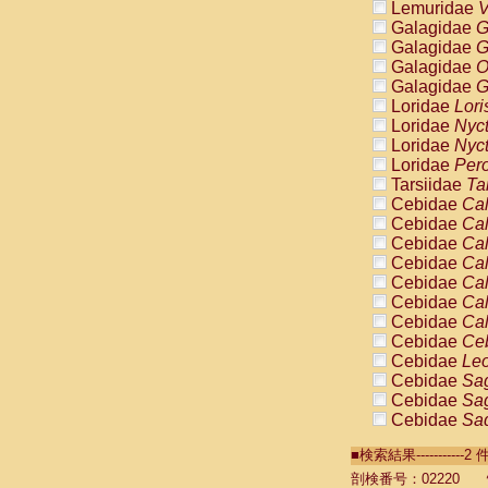
Lemuridae
V
Galagidae
G
Galagidae
G
Galagidae
O
Galagidae
G
Loridae
Lori
Loridae
Nyc
Loridae
Nyc
Loridae
Pero
Tarsiidae
Ta
Cebidae
Cal
Cebidae
Cal
Cebidae
Cal
Cebidae
Cal
Cebidae
Cal
Cebidae
Cal
Cebidae
Cal
Cebidae
Ce
Cebidae
Leo
Cebidae
Sag
Cebidae
Sag
Cebidae
Sag
Cebidae
Sag
■検索結果----------
Cebidae
Sag
Cebidae
Sa
剖検番号：02220