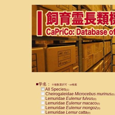
■学名：
※複数選択可・or検索
All Species
(1)
Cheirogaleidae
Microcebus murinus
(0)
Lemuridae
Eulemur fulvus
(0)
Lemuridae
Eulemur macaco
(0)
Lemuridae
Eulemur mongoz
(0)
Lemuridae
Lemur catta
(0)