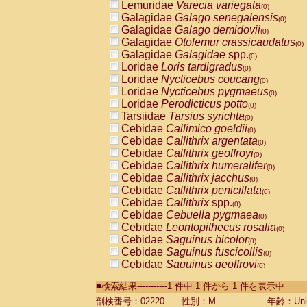
Lemuridae
Varecia variegata
(0)
Galagidae
Galago senegalensis
(0)
Galagidae
Galago demidovii
(0)
Galagidae
Otolemur crassicaudatus
(0)
Galagidae
Galagidae
spp.
(0)
Loridae
Loris tardigradus
(0)
Loridae
Nycticebus coucang
(0)
Loridae
Nycticebus pygmaeus
(0)
Loridae
Perodicticus potto
(0)
Tarsiidae
Tarsius syrichta
(0)
Cebidae
Callimico goeldii
(0)
Cebidae
Callithrix argentata
(0)
Cebidae
Callithrix geoffroyi
(0)
Cebidae
Callithrix humeralifer
(0)
Cebidae
Callithrix jacchus
(0)
Cebidae
Callithrix penicillata
(0)
Cebidae
Callithrix
spp.
(0)
Cebidae
Cebuella pygmaea
(0)
Cebidae
Leontopithecus rosalia
(0)
Cebidae
Saguinus bicolor
(0)
Cebidae
Saguinus fuscicollis
(0)
Cebidae
Saguinus geoffroyi
(0)
Cebidae
Saguinus imperator
(0)
■検索結果-----------1 件中 1 件から 1 件を表示中
Cebidae
Saguinus labiatus
(0)
Cebidae
Saguinus leucopus
剖検番号：02220
性別：M
年齢：Unk
(0)