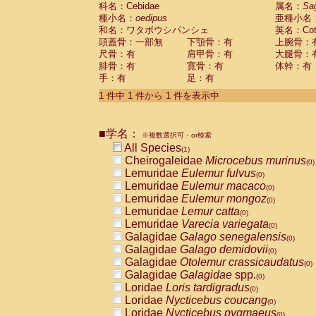
科名：Cebidae
Cebidae
Saguinus midas
属名：
Sa
(0)
種小名：
oedipus
亜種小名
Cebidae
Saguinus mystax
(0)
和名：ワタボウシパンシェ
英名：Cotto
Cebidae
Saguinus nigricollis
(0)
頭蓋骨：一部無
下顎骨：有
上腕骨：
Cebidae
Saguinus oedipus
(1)
尺骨：有
肩甲骨：有
大腿骨：
Cebidae
Saguinus weddelli
(0)
腓骨：有
寛骨：有
体幹：有
Cebidae
Saguinus
spp.
(0)
手：有
足：有
Cebidae
Aotus trivirgatus
(0)
Cebidae
Cebus albifrons
1 件中 1 件から 1 件を表示中
(0)
Cebidae
Cebus apella
(0)
Cebidae
Cebus capucinus
(0)
■学名：
Cebidae
Cebus nigrivittatus
※複数選択可・or検索
(0)
Cebidae
Cebus
spp.
All Species
(0)
(1)
Cebidae
Saimiri boliviensis
Cheirogaleidae
Microcebus murinus
(0)
(0)
Cebidae
Saimiri sciureus
Lemuridae
Eulemur fulvus
(0)
(0)
Atelidae
Alouatta caraya
Lemuridae
Eulemur macaco
(0)
(0)
Atelidae
Alouatta fusca
Lemuridae
Eulemur mongoz
(0)
(0)
Atelidae
Alouatta seniculus
Lemuridae
Lemur catta
(0)
(0)
Atelidae
Alouatta
spp.
Lemuridae
Varecia variegata
(0)
(0)
Atelidae
Ateles belzebuth
Galagidae
Galago senegalensis
(0)
(0)
Atelidae
Ateles geoffroyi
Galagidae
Galago demidovii
(0)
(0)
Atelidae
Ateles paniscus
Galagidae
Otolemur crassicaudatus
(0)
(0)
Atelidae
Ateles
spp.
Galagidae
Galagidae
spp.
(0)
(0)
Atelidae
Lagothrix lagothricha
Loridae
Loris tardigradus
(0)
(0)
Atelidae
Lagothrix lagothricha cana
Loridae
Nycticebus coucang
(0)
(0)
Pitheciidae
Cacajao calvus rubicundu
Loridae
Nycticebus pygmaeus
(0)