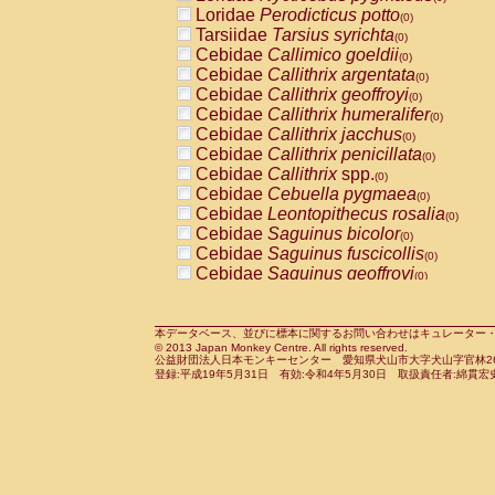
Pitheciidae
Callicebus cupreus
Loridae
Perodicticus potto
(0)
(0)
Pitheciidae
Callicebus donacophilus
Tarsiidae
Tarsius syrichta
(0
(0)
Pitheciidae
Callicebus moloch
Cebidae
Callimico goeldii
(0)
(0)
Pitheciidae
Callicebus torquatus
Cebidae
Callithrix argentata
(0)
(0)
Pitheciidae
Callicebus
spp.
Cebidae
Callithrix geoffroyi
(0)
(0)
Pitheciidae
Chiropotes satanas
Cebidae
Callithrix humeralifer
(0)
(0)
Pitheciidae
Pithecia monachus
Cebidae
Callithrix jacchus
(0)
(0)
Pitheciidae
Pithecia pithecia
Cebidae
Callithrix penicillata
(0)
(0)
Cercopithecidae
Cercocebus agilis
Cebidae
Callithrix
spp.
(0)
(0)
Cercopithecidae
Cercocebus galeritus
Cebidae
Cebuella pygmaea
(0)
Cercopithecidae
Cercocebus torquatu
Cebidae
Leontopithecus rosalia
(0)
Cercopithecidae
Cercocebus torquatus
Cebidae
Saguinus bicolor
(0)
Cercopithecidae
Cercocebus torquatu
Cebidae
Saguinus fuscicollis
(0)
Cercopithecidae
Cercocebus
hybrid
Cebidae
Saguinus geoffroyi
(0)
(0)
Cercopithecidae
Cercocebus
spp.
Cebidae
Saguinus imperator
(0)
(0)
Cercopithecidae
Lophocebus albigen
Cebidae
Saguinus labiatus
(0)
Cercopithecidae
Papio anubis
Cebidae
Saguinus leucopus
本データベース、並びに標本に関するお問い合わせはキュレーター・新宅勇太までお願い
(0)
(0)
© 2013 Japan Monkey Centre. All rights reserved.
Cercopithecidae
Papio cynocephalus
Cebidae
Saguinus midas
(
(0)
公益財団法人日本モンキーセンター 愛知県犬山市大字犬山字官林26番
Cercopithecidae
Papio hamadryas
Cebidae
Saguinus mystax
(0)
登録:平成19年5月31日 有効:令和4年5月30日 取扱責任者:綿貫宏
(0)
Cercopithecidae
Papio papio
Cebidae
Saguinus nigricollis
(0)
(0)
Cercopithecidae
Papio
spp.
Cebidae
Saguinus oedipus
(0)
(1)
Cercopithecidae
Mandrillus leucopha
Cebidae
Saguinus weddelli
(0)
Cercopithecidae
Mandrillus sphinx
Cebidae
Saguinus
spp.
(0)
(0)
Cercopithecidae
Theropithecus gelad
Cebidae
Aotus trivirgatus
(0)
Cercopithecidae
Macaca arctoides
Cebidae
Cebus albifrons
(0)
(0)